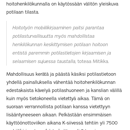
hoitohenkilökunnalla on käytössään välitön yleiskuva
potilaan tilasta.
Hoitotyön mobiilikirjaaminen paitsi parantaa
potilasturvallisuutta myös mahdollistaa
henkilökunnan keskittymisen potilaan hoitoon
entistä paremmin potilastietojen kirjaamisen ja
selaamisen sujuessa taustalla,
toteaa Mitikka.
Mahdollisuus kerätä ja päästä käsiksi potilastietoon
yhdellä painalluksella vähentää hoitohenkilökunnan
edestakaista kävelyä potilashuoneen ja kanslian välillä
kuin myös tietokoneella vietettyä aikaa. Tämä on
suoraan verrannollista potilaan kanssa vietettyyn
lisääntyneeseen aikaan. Pelkästään ensimmäisen
käyttöönottoviikon aikana K-siivessä tehtiin yli 7500