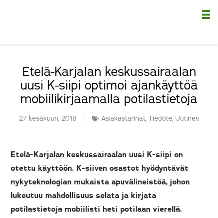
Nä
Etelä-Karjalan keskussairaalan
uusi K-siipi optimoi ajankäyttöä
mobiilikirjaamalla potilastietoja
27 kesäkuun, 2018
Asiakastarinat
,
Tiedote
,
Uutinen
Etelä-Karjalan keskussairaalan uusi K-siipi on
otettu käyttöön. K-siiven osastot hyödyntävät
nykyteknologian mukaista apuvälineistöä, johon
lukeutuu mahdollisuus selata ja kirjata
potilastietoja mobiilisti heti potilaan vierellä.