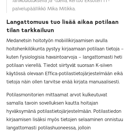
lähikoulutuksella ja -tuella,
kertoo Eksoten IT-
palvelupäällikkö Mika Mitikka.
Langattomuus tuo lisää aikaa potilaan
tilan tarkkailuun
Medanetsin hoitotyön mobiilikirjaamisen avulla
hoitohenkilökunta pystyy kirjaamaan potilaan tietoja –
kuten fysiologisia havaintoarvoja – langattomasti heti
potilaan vierellä. Tiedot siirtyvät suoraan K-siiven
käytössä olevaan Effica-potilastietojärjestelmään eikä
tietoja näin ollen tarvitse enää kirjata manuaalisesti.
Potilasmonitorien mittaamat arvot kulkeutuvat
samalla tavoin sovelluksen kautta hoitajan
hyväksymänä potilastietojärjestelmään. Potilastiedon
kirjaamisen lisäksi myös tietojen selaaminen onnistuu
langattomasti potilashuoneessa, jolloin