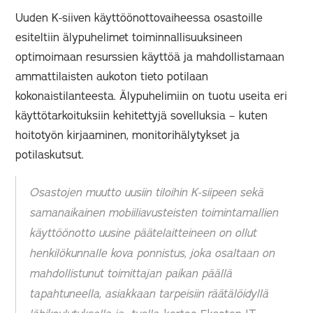
Uuden K-siiven käyttöönottovaiheessa osastoille
esiteltiin älypuhelimet toiminnallisuuksineen
optimoimaan resurssien käyttöä ja mahdollistamaan
ammattilaisten aukoton tieto potilaan
kokonaistilanteesta. Älypuhelimiin on tuotu useita eri
käyttötarkoituksiin kehitettyjä sovelluksia – kuten
hoitotyön kirjaaminen, monitorihälytykset ja
potilaskutsut.
Osastojen muutto uusiin tiloihin K-siipeen sekä
samanaikainen mobiiliavusteisten toimintamallien
käyttöönotto uusine päätelaitteineen on ollut
henkilökunnalle kova ponnistus, joka osaltaan on
mahdollistunut toimittajan paikan päällä
tapahtuneella, asiakkaan tarpeisiin räätälöidyllä