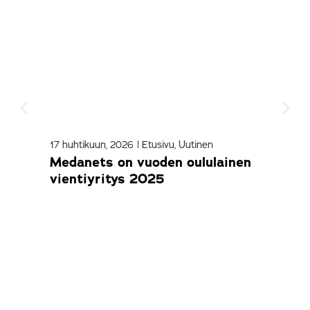
17 huhtikuun, 2026
|
Etusivu
,
Uutinen
9 ma
Medanets on vuoden oululainen
Sne
vientiyritys 2025
kol