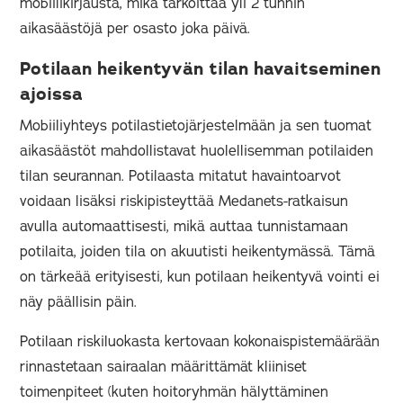
mobiilikirjausta, mikä tarkoittaa yli 2 tunnin
aikasäästöjä per osasto joka päivä.
Potilaan heikentyvän tilan havaitseminen
ajoissa
Mobiiliyhteys potilastietojärjestelmään ja sen tuomat
aikasäästöt mahdollistavat huolellisemman potilaiden
tilan seurannan. Potilaasta mitatut havaintoarvot
voidaan lisäksi riskipisteyttää Medanets-ratkaisun
avulla automaattisesti, mikä auttaa tunnistamaan
potilaita, joiden tila on akuutisti heikentymässä. Tämä
on tärkeää erityisesti, kun potilaan heikentyvä vointi ei
näy päällisin päin.
Potilaan riskiluokasta kertovaan kokonaispistemäärään
rinnastetaan sairaalan määrittämät kliiniset
toimenpiteet (kuten hoitoryhmän hälyttäminen