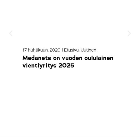
17 huhtikuun, 2026
|
Etusivu
,
Uutinen
9 ma
Medanets on vuoden oululainen
Sne
vientiyritys 2025
kol