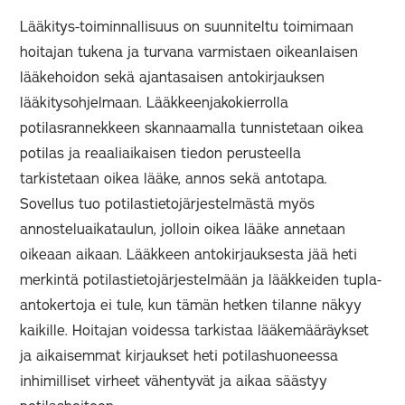
Lääkitys-toiminnallisuus on suunniteltu toimimaan
hoitajan tukena ja turvana varmistaen oikeanlaisen
lääkehoidon sekä ajantasaisen antokirjauksen
lääkitysohjelmaan. Lääkkeenjakokierrolla
potilasrannekkeen skannaamalla tunnistetaan oikea
potilas ja reaaliaikaisen tiedon perusteella
tarkistetaan oikea lääke, annos sekä antotapa.
Sovellus tuo potilastietojärjestelmästä myös
annosteluaikataulun, jolloin oikea lääke annetaan
oikeaan aikaan. Lääkkeen antokirjauksesta jää heti
merkintä potilastietojärjestelmään ja lääkkeiden tupla-
antokertoja ei tule, kun tämän hetken tilanne näkyy
kaikille. Hoitajan voidessa tarkistaa lääkemääräykset
ja aikaisemmat kirjaukset heti potilashuoneessa
inhimilliset virheet vähentyvät ja aikaa säästyy