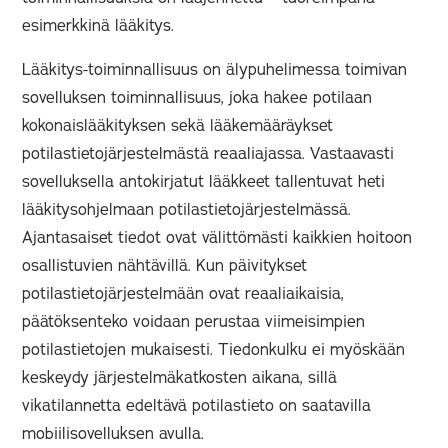
esimerkkinä lääkitys.
Lääkitys-toiminnallisuus on älypuhelimessa toimivan
sovelluksen toiminnallisuus, joka hakee potilaan
kokonaislääkityksen sekä lääkemääräykset
potilastietojärjestelmästä reaaliajassa. Vastaavasti
sovelluksella antokirjatut lääkkeet tallentuvat heti
lääkitysohjelmaan potilastietojärjestelmässä.
Ajantasaiset tiedot ovat välittömästi kaikkien hoitoon
osallistuvien nähtävillä. Kun päivitykset
potilastietojärjestelmään ovat reaaliaikaisia,
päätöksenteko voidaan perustaa viimeisimpien
potilastietojen mukaisesti. Tiedonkulku ei myöskään
keskeydy järjestelmäkatkosten aikana, sillä
vikatilannetta edeltävä potilastieto on saatavilla
mobiilisovelluksen avulla.