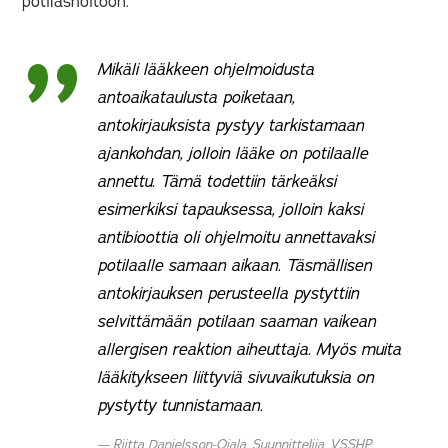
potilashoitoon.
Mikäli lääkkeen ohjelmoidusta
antoaikataulusta poiketaan,
antokirjauksista pystyy tarkistamaan
ajankohdan, jolloin lääke on potilaalle
annettu. Tämä todettiin tärkeäksi
esimerkiksi tapauksessa, jolloin kaksi
antibioottia oli ohjelmoitu annettavaksi
potilaalle samaan aikaan. Täsmällisen
antokirjauksen perusteella pystyttiin
selvittämään potilaan saaman vaikean
allergisen reaktion aiheuttaja. Myös muita
lääkitykseen liittyviä sivuvaikutuksia on
pystytty tunnistamaan.
Riitta Danielsson-Ojala, Suunnittelija, VSSHP