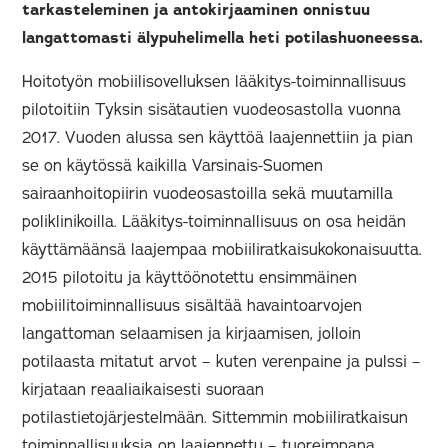
tarkasteleminen ja antokirjaaminen onnistuu
langattomasti älypuhelimella heti potilashuoneessa.
Hoitotyön mobiilisovelluksen lääkitys-toiminnallisuus
pilotoitiin Tyksin sisätautien vuodeosastolla vuonna
2017. Vuoden alussa sen käyttöä laajennettiin ja pian
se on käytössä kaikilla Varsinais-Suomen
sairaanhoitopiirin vuodeosastoilla sekä muutamilla
poliklinikoilla. Lääkitys-toiminnallisuus on osa heidän
käyttämäänsä laajempaa mobiiliratkaisukokonaisuutta.
2015 pilotoitu ja käyttöönotettu ensimmäinen
mobiilitoiminnallisuus sisältää havaintoarvojen
langattoman selaamisen ja kirjaamisen, jolloin
potilaasta mitatut arvot – kuten verenpaine ja pulssi –
kirjataan reaaliaikaisesti suoraan
potilastietojärjestelmään. Sittemmin mobiiliratkaisun
toiminnallisuuksia on laajennettu – tuoreimpana