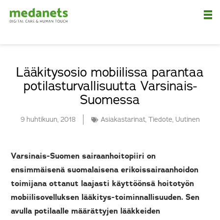
Nä
Lääkitysosio mobiilissa parantaa
potilasturvallisuutta Varsinais-
Suomessa
9 huhtikuun, 2018
Asiakastarinat
,
Tiedote
,
Uutinen
Varsinais-Suomen sairaanhoitopiiri on
ensimmäisenä suomalaisena erikoissairaanhoidon
toimijana ottanut laajasti käyttöönsä hoitotyön
mobiilisovelluksen lääkitys-toiminnallisuuden. Sen
avulla potilaalle määrättyjen lääkkeiden