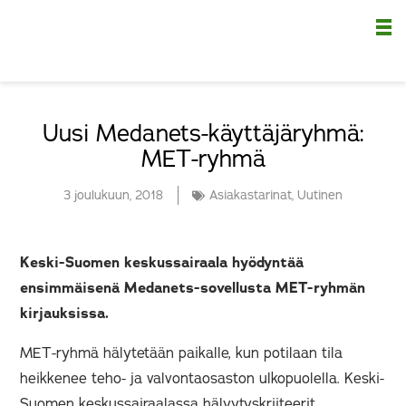
Nä
Uusi Medanets-käyttäjäryhmä:
MET-ryhmä
3 joulukuun, 2018
Asiakastarinat
,
Uutinen
Keski-Suomen keskussairaala hyödyntää
ensimmäisenä Medanets-sovellusta MET-ryhmän
kirjauksissa.
MET-ryhmä hälytetään paikalle, kun potilaan tila
heikkenee teho- ja valvontaosaston ulkopuolella. Keski-
Suomen keskussairaalassa hälyytyskriiteerit