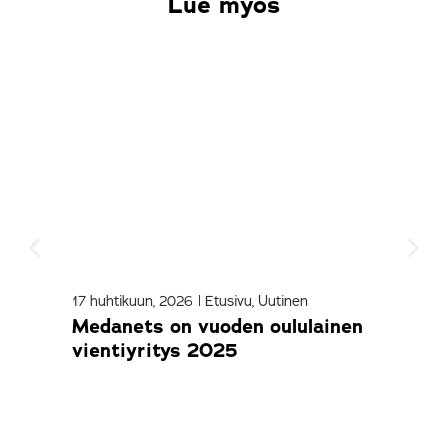
Lue myös
17 huhtikuun, 2026
|
Etusivu
,
Uutinen
9 ma
Medanets on vuoden oululainen
Sne
vientiyritys 2025
kol