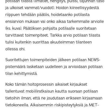
potilaan tilasta (ilmatiet, hengitys, pulssi, tajunnan taso
ja ulkoiset vammat/vuodot). Hoidon kiireellisyydestä
riippuen tehdään päätös, hoidetaanko potilasta
ensiarvion mukaan vai onko aikaa tarkemmalle arviolle
(ks. kuva). Päätöksen pohjalta potilaalle suoritetaan
tarvittavat toimenpiteet. Tarkka arvio potilaan tilasta
tulisi kuitenkin suorittaa akuuteimman tilanteen
ollessa ohi.
Suoritettujen toimenpiteiden jälkeen potilaan NEWS-
pistemäärä lasketaan uudelleen ja arvioidaan potilaan
tilan kehittymistä.
Koko tämän hoitoprosessin aikaiset kirjaukset
tallentuvat mobiiliratkaisun kautta suoraan potilaan
tietoihin ilman, että ne joudutaan erikseen kirjaamaan
tietokoneella. Aikaisemmin riskipisteytyksiä ja MET-