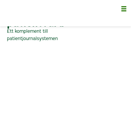
Smidigare
Nä
patientvård
Ett komplement till
patientjournalsystemen