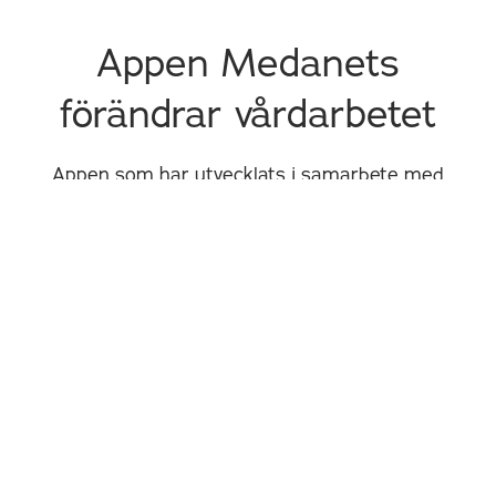
Appen Medanets
förändrar vårdarbetet
Appen som har utvecklats i samarbete med
hälso- och sjukvårdspersonal underlättar
vårdarbetets rutiner, är ett stöd i
beslutsfattandet och ger tid för det allra
viktigaste – att bemöta patienten.
Om oss