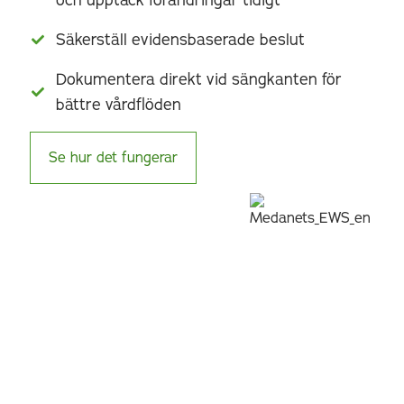
Säkerställ evidensbaserade beslut
Dokumentera direkt vid sängkanten för
bättre vårdflöden
Se hur det fungerar
"Det är fantastiskt att vi har hittat
en bra lösning som förändrar hälso-
p
och sjukvården."
i