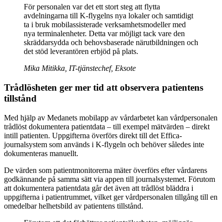
För personalen var det ett stort steg att flytta
avdelningarna till K-flygelns nya lokaler och samtidigt
ta i bruk mobilassisterade verksamhetsmodeller med
nya terminalenheter. Detta var möjligt tack vare den
skräddarsydda och behovsbaserade närutbildningen och
det stöd leverantören erbjöd på plats.
Mika Mitikka, IT-tjänstechef, Eksote
Trådlösheten ger mer tid att observera patientens
tillstånd
Med hjälp av Medanets mobilapp av vårdarbetet kan vårdpersonalen
trådlöst dokumentera patientdata – till exempel mätvärden – direkt
intill patienten. Uppgifterna överförs direkt till det Effica-
journalsystem som används i K-flygeln och behöver således inte
dokumenteras manuellt.
De värden som patientmonitorerna mäter överförs efter vårdarens
godkännande på samma sätt via appen till journalsystemet. Förutom
att dokumentera patientdata går det även att trådlöst bläddra i
uppgifterna i patientrummet, vilket ger vårdpersonalen tillgång till en
omedelbar helhetsbild av patientens tillstånd.