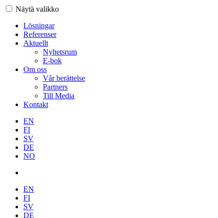
Näytä valikko
Lösningar
Referenser
Aktuellt
Nyhetsrum
E-bok
Om oss
Vår berättelse
Partners
Till Media
Kontakt
EN
FI
SV
DE
NO
EN
FI
SV
DE