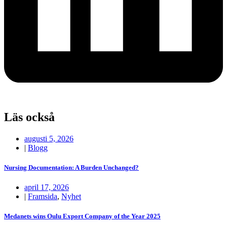
Läs också
augusti 5, 2026
|
Blogg
Nursing Documentation: A Burden Unchanged?
april 17, 2026
|
Framsida
,
Nyhet
Medanets wins Oulu Export Company of the Year 2025