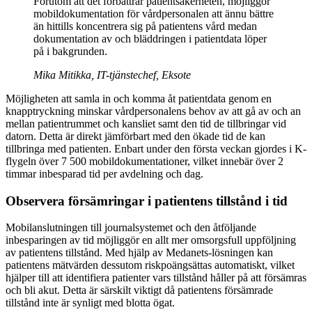
Förutom att det förbättrar patientsäkerheten, möjliggör
mobildokumentation för vårdpersonalen att ännu bättre
än hittills koncentrera sig på patientens vård medan
dokumentation av och bläddringen i patientdata löper
på i bakgrunden.
Mika Mitikka, IT-tjänstechef, Eksote
Möjligheten att samla in och komma åt patientdata genom en
knapptryckning minskar vårdpersonalens behov av att gå av och an
mellan patientrummet och kansliet samt den tid de tillbringar vid
datorn. Detta är direkt jämförbart med den ökade tid de kan
tillbringa med patienten. Enbart under den första veckan gjordes i K-
flygeln över 7 500 mobildokumentationer, vilket innebär över 2
timmar inbesparad tid per avdelning och dag.
Observera försämringar i patientens tillstånd i tid
Mobilanslutningen till journalsystemet och den åtföljande
inbesparingen av tid möjliggör en allt mer omsorgsfull uppföljning
av patientens tillstånd. Med hjälp av Medanets-lösningen kan
patientens mätvärden dessutom riskpoängsättas automatiskt, vilket
hjälper till att identifiera patienter vars tillstånd håller på att försämras
och bli akut. Detta är särskilt viktigt då patientens försämrade
tillstånd inte är synligt med blotta ögat.