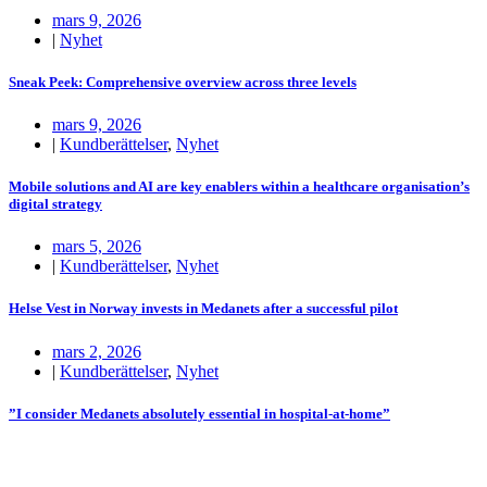
mars 9, 2026
|
Nyhet
Sneak Peek: Comprehensive overview across three levels
mars 9, 2026
|
Kundberättelser
,
Nyhet
Mobile solutions and AI are key enablers within a healthcare organisation’s
digital strategy
mars 5, 2026
|
Kundberättelser
,
Nyhet
Helse Vest in Norway invests in Medanets after a successful pilot
mars 2, 2026
|
Kundberättelser
,
Nyhet
”I consider Medanets absolutely essential in hospital-at-home”