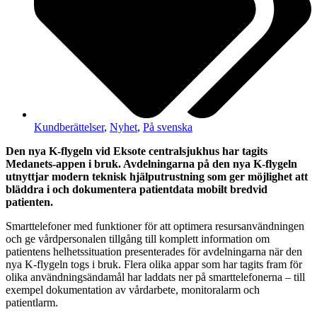
Kundberättelser
,
Nyhet
,
På svenska
Den nya K-flygeln vid Eksote centralsjukhus har tagits
Medanets-appen i bruk. Avdelningarna på den nya K-flygeln
utnyttjar modern teknisk hjälputrustning som ger möjlighet att
bläddra i och dokumentera patientdata mobilt bredvid
patienten.
Smarttelefoner med funktioner för att optimera resursanvändningen
och ge vårdpersonalen tillgång till komplett information om
patientens helhetssituation presenterades för avdelningarna när den
nya K-flygeln togs i bruk. Flera olika appar som har tagits fram för
olika användningsändamål har laddats ner på smarttelefonerna – till
exempel dokumentation av vårdarbete, monitoralarm och
patientlarm.