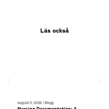
Läs också
augusti 5, 2026
|
Blogg
april
Nursing Documentation: A
Med