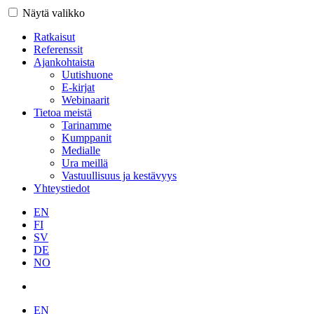
Näytä valikko
Ratkaisut
Referenssit
Ajankohtaista
Uutishuone
E-kirjat
Webinaarit
Tietoa meistä
Tarinamme
Kumppanit
Medialle
Ura meillä
Vastuullisuus ja kestävyys
Yhteystiedot
EN
FI
SV
DE
NO
EN