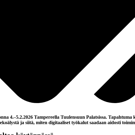
uonna 4.–5.2.2026 Tampereella Tuulensuun Palatsissa. Tapahtuma koko
ekoälystä ja siitä, miten digitaaliset työkalut saadaan aidosti toim