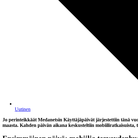
Uutinen
Jo perinteikkäät Meda­netsin Käyttäjäpäivät järjestettiin tänä v
maasta. Kahden päivän aikana keskusteltiin mobiiliratkaisuista, t