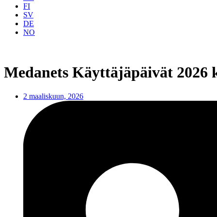
FI
SV
DE
NO
Medanets Käyttäjäpäivät 2026 ko
2 maaliskuun, 2026