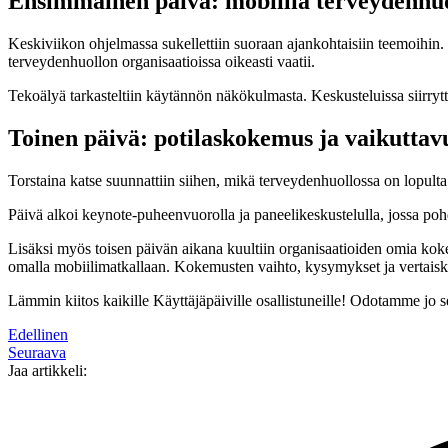
Ensimmäinen päivä: mobiilia terveydenhu
Keskiviikon ohjelmassa sukellettiin suoraan ajankohtaisiin teemoihin. P
terveydenhuollon organisaatioissa oikeasti vaatii.
Tekoälyä tarkasteltiin käytännön näkökulmasta. Keskusteluissa siirrytt
Toinen päivä: potilaskokemus ja vaikuttav
Torstaina katse suunnattiin siihen, mikä terveydenhuollossa on lopulta 
Päivä alkoi keynote-puheenvuorolla ja paneelikeskustelulla, jossa poh
Lisäksi myös toisen päivän aikana kuultiin organisaatioiden omia koke
omalla mobiilimatkallaan. Kokemusten vaihto, kysymykset ja vertaiske
Lämmin kiitos kaikille Käyttäjäpäiville osallistuneille! Odotamme jo 
Edellinen
Seuraava
Jaa artikkeli: