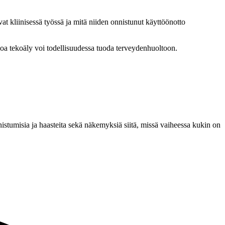
at kliinisessä työssä ja mitä niiden onnistunut käyttöönotto
rvoa tekoäly voi todellisuudessa tuoda terveydenhuoltoon.
istumisia ja haasteita sekä näkemyksiä siitä, missä vaiheessa kukin on