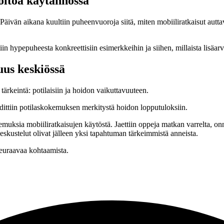
oltoa käytännössä
äivän aikana kuultiin puheenvuoroja siitä, miten mobiiliratkaisut auttav
iin hypepuheesta konkreettisiin esimerkkeihin ja siihen, millaista lisäa
uus keskiössä
tärkeintä: potilaisiin ja hoidon vaikuttavuuteen.
dittiin potilaskokemuksen merkitystä hoidon lopputuloksiin.
muksia mobiiliratkaisujen käytöstä. Jaettiin oppeja matkan varrelta, onn
skustelut olivat jälleen yksi tapahtuman tärkeimmistä anneista.
seuraavaa kohtaamista.