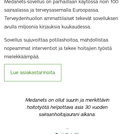
Medanets-sovellus on parhaillaan käytössä noin 100
sairaalassa ja terveysasemalla Euroopassa.
Terveydenhuollon ammattilaiset tekevät sovelluksen
avulla miljoonia kirjauksia kuukaudessa.
Sovellus sujuvoittaa potilashoitoa, mahdollistaa
nopeammat interventiot ja tekee hoitajien työstä
mielekkäämpää.
Lue asiakastarinoita
Medanets on ollut suurin ja merkittävin
hoitotyötä helpottava asia 30 vuoden
par
sairaanhoitajaurani aikana.
t
väh
ai