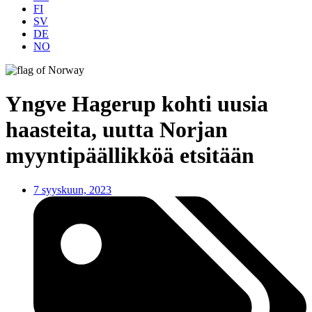
FI
SV
DE
NO
Yngve Hagerup kohti uusia
haasteita, uutta Norjan
myyntipäällikköä etsitään
7 syyskuun, 2023