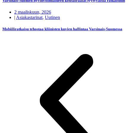
Varsinais-Suomen hyvinvointialueen kotisairaalat tyytyväisiä ratkaisuun
2 maaliskuun, 2026
|
Asiakastarinat
,
Uutinen
Mobiiliratkaisu tehostaa kliinisten kuvien hallintaa Varsinais-Suomessa