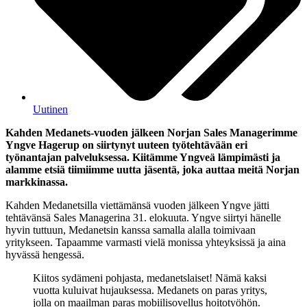
Uutinen
Kahden Medanets-vuoden jälkeen Norjan Sales Managerimme
Yngve Hagerup on siirtynyt uuteen työtehtävään eri
työnantajan palveluksessa. Kiitämme Yngveä lämpimästi ja
alamme etsiä tiimiimme uutta jäsentä, joka auttaa meitä Norjan
markkinassa.
Kahden Medanetsilla viettämänsä vuoden jälkeen Yngve jätti
tehtävänsä Sales Managerina 31. elokuuta. Yngve siirtyi hänelle
hyvin tuttuun, Medanetsin kanssa samalla alalla toimivaan
yritykseen. Tapaamme varmasti vielä monissa yhteyksissä ja aina
hyvässä hengessä.
Kiitos sydämeni pohjasta, medanetslaiset! Nämä kaksi
vuotta kuluivat hujauksessa. Medanets on paras yritys,
jolla on maailman paras mobiilisovellus hoitotyöhön.