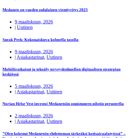
Medanets on vuoden oululainen vientiyritys 2025
9 maaliskuun, 2026
|
Uutinen
Sneak Peek: Kokonaiskuva kolmella tasolla
9 maaliskuun, 2026
|
Asiakastarinat
,
Uutinen
Mobiiliratkaisut ja tekoäly terveydenhuollon digitaalisen strategian
keskiössä
5 maaliskuun, 2026
|
Asiakastarinat
,
Uutinen
Norjan Helse Vest investoi Medanetsiin onnistuneen pilotin perusteella
2 maaliskuun, 2026
|
Asiakastarinat
,
Uutinen
”Olen kokenut Medanetsin ehdottoman tärkeäksi kotisairaalatyössä” –