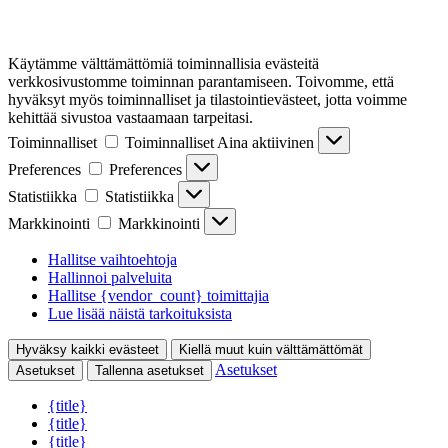
Käytämme välttämättömiä toiminnallisia evästeitä
verkkosivustomme toiminnan parantamiseen. Toivomme, että
hyväksyt myös toiminnalliset ja tilastointievästeet, jotta voimme
kehittää sivustoa vastaamaan tarpeitasi.
Toiminnalliset
Toiminnalliset
Aina aktiivinen
Preferences
Preferences
Statistiikka
Statistiikka
Markkinointi
Markkinointi
Hallitse vaihtoehtoja
Hallinnoi palveluita
Hallitse {vendor_count} toimittajia
Lue lisää näistä tarkoituksista
Hyväksy kaikki evästeet
Kiellä muut kuin välttämättömät
Asetukset
Asetukset
Tallenna asetukset
{title}
{title}
{title}