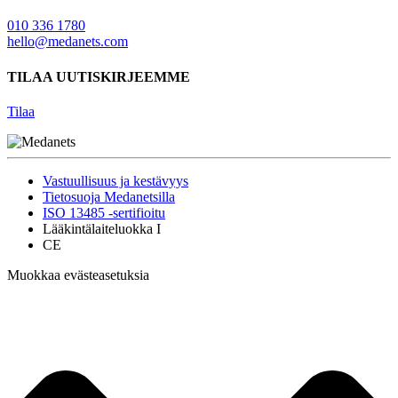
010 336 1780
hello@medanets.com
TILAA UUTISKIRJEEMME
Tilaa
Vastuullisuus ja kestävyys
Tietosuoja Medanetsilla
ISO 13485 -sertifioitu
Lääkintälaiteluokka I
CE
Muokkaa evästeasetuksia