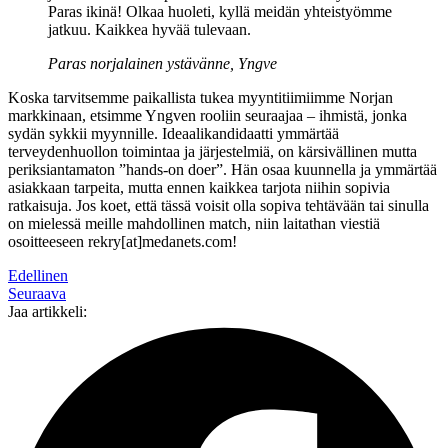
Paras ikinä! Olkaa huoleti, kyllä meidän yhteistyömme
jatkuu. Kaikkea hyvää tulevaan.
Paras norjalainen ystävänne, Yngve
Koska tarvitsemme paikallista tukea myyntitiimiimme Norjan
markkinaan, etsimme Yngven rooliin seuraajaa – ihmistä, jonka
sydän sykkii myynnille. Ideaalikandidaatti ymmärtää
terveydenhuollon toimintaa ja järjestelmiä, on kärsivällinen mutta
periksiantamaton ”hands-on doer”. Hän osaa kuunnella ja ymmärtää
asiakkaan tarpeita, mutta ennen kaikkea tarjota niihin sopivia
ratkaisuja. Jos koet, että tässä voisit olla sopiva tehtävään tai sinulla
on mielessä meille mahdollinen match, niin laitathan viestiä
osoitteeseen rekry[at]medanets.com!
Edellinen
Seuraava
Jaa artikkeli: