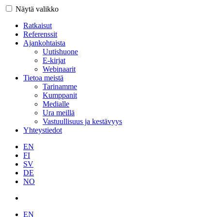
Näytä valikko
Ratkaisut
Referenssit
Ajankohtaista
Uutishuone
E-kirjat
Webinaarit
Tietoa meistä
Tarinamme
Kumppanit
Medialle
Ura meillä
Vastuullisuus ja kestävyys
Yhteystiedot
EN
FI
SV
DE
NO
EN