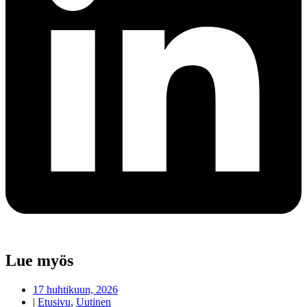
Lue myös
17 huhtikuun, 2026
|
Etusivu
,
Uutinen