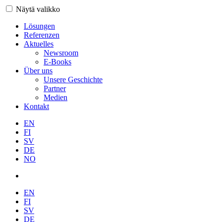
Näytä valikko
Lösungen
Referenzen
Aktuelles
Newsroom
E-Books
Über uns
Unsere Geschichte
Partner
Medien
Kontakt
EN
FI
SV
DE
NO
EN
FI
SV
DE