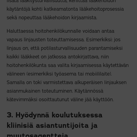
lisätä lääkitysturvallisuutta, kehittää lääkehoidon
käytäntöjä kohti katkeamatonta lääkehoitoprosessia
sekä nopeuttaa lääkehoidon kirjaamista.
Haluttaessa hoitohenkilökunnalle voidaan antaa
vapaus linjausten toteuttamisessa. Esimerkiksi: jos
linjaus on, että potilasturvallisuuden parantamiseksi
kaikki lääkkeet on jatkossa antokirjattava, niin
hoitohenkilökunta saa valita kirjaamisessa käytettävän
välineen (esimerkiksi työasema tai mobiililaite).
Samalla on toki varmistettava alkuperäisen linjauksen
asianmukainen toteutuminen. Käytännössä
kätevimmäksi osoittautunut väline jää käyttöön.
3. Hyödynnä koulutuksessa
kliinisiä asiantuntijoita ja
muutosagentteja