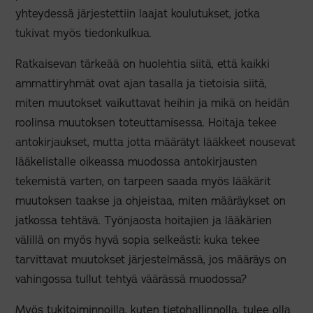
yhteydessä järjestettiin laajat koulutukset, jotka
tukivat myös tiedonkulkua.
Ratkaisevan tärkeää on huolehtia siitä, että kaikki
ammattiryhmät ovat ajan tasalla ja tietoisia siitä,
miten muutokset vaikuttavat heihin ja mikä on heidän
roolinsa muutoksen toteuttamisessa. Hoitaja tekee
antokirjaukset, mutta jotta määrätyt lääkkeet nousevat
lääkelistalle oikeassa muodossa antokirjausten
tekemistä varten, on tarpeen saada myös lääkärit
muutoksen taakse ja ohjeistaa, miten määräykset on
jatkossa tehtävä. Työnjaosta hoitajien ja lääkärien
välillä on myös hyvä sopia selkeästi: kuka tekee
tarvittavat muutokset järjestelmässä, jos määräys on
vahingossa tullut tehtyä väärässä muodossa?
Myös tukitoiminnoilla, kuten tietohallinnolla, tulee olla