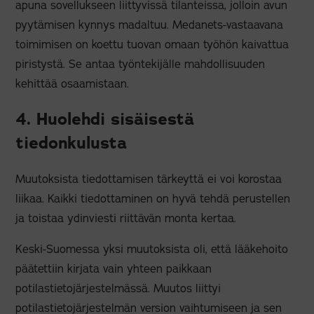
apuna sovellukseen liittyvissä tilanteissa, jolloin avun
pyytämisen kynnys madaltuu. Medanets-vastaavana
toimimisen on koettu tuovan omaan työhön kaivattua
piristystä. Se antaa työntekijälle mahdollisuuden
kehittää osaamistaan.
4. Huolehdi sisäisestä
tiedonkulusta
Muutoksista tiedottamisen tärkeyttä ei voi korostaa
liikaa. Kaikki tiedottaminen on hyvä tehdä perustellen
ja toistaa ydinviesti riittävän monta kertaa.
Keski-Suomessa yksi muutoksista oli, että lääkehoito
päätettiin kirjata vain yhteen paikkaan
potilastietojärjestelmässä. Muutos liittyi
potilastietojärjestelmän version vaihtumiseen ja sen