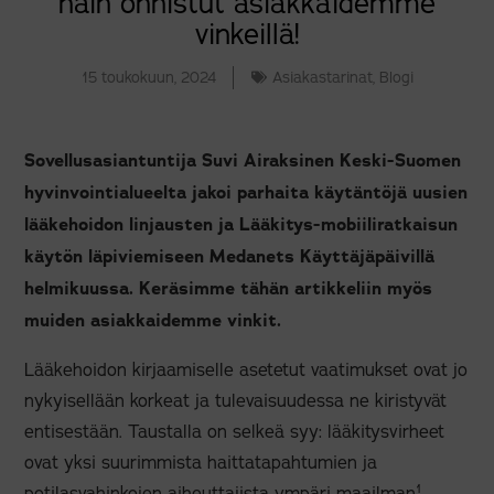
näin onnistut asiakkaidemme
vinkeillä!
15 toukokuun, 2024
Asiakastarinat
,
Blogi
Sovellusasiantuntija Suvi Airaksinen Keski-Suomen
hyvinvointialueelta jakoi parhaita käytäntöjä uusien
lääkehoidon linjausten ja Lääkitys-mobiiliratkaisun
käytön läpiviemiseen Medanets Käyttäjäpäivillä
helmikuussa. Keräsimme tähän artikkeliin myös
muiden asiakkaidemme vinkit.
Lääkehoidon kirjaamiselle asetetut vaatimukset ovat jo
nykyisellään korkeat ja tulevaisuudessa ne kiristyvät
entisestään. Taustalla on selkeä syy: lääkitysvirheet
ovat yksi suurimmista haittatapahtumien ja
1
potilasvahinkojen aiheuttajista ympäri maailman
.