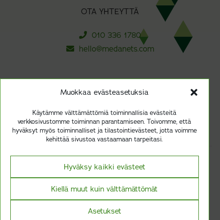
OTA YHTEYTTÄ
010 336 1780
hello@medanets.com
TILAA UUTISKIRJEEMME
Muokkaa evästeasetuksia
Käytämme välttämättömiä toiminnallisia evästeitä
Tilaa
verkkosivustomme toiminnan parantamiseen. Toivomme, että
hyväksyt myös toiminnalliset ja tilastointievästeet, jotta voimme
kehittää sivustoa vastaamaan tarpeitasi.
Vastuullisuus ja kestävyys
Hyväksy kaikki evästeet
Tietosuoja Medanetsilla
Kiellä muut kuin välttämättömät
ISO 13485 -sertifioitu
Asetukset