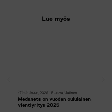
Lue myös
17 huhtikuun, 2026
|
Etusivu
,
Uutinen
9 ma
Medanets on vuoden oululainen
Sne
vientiyritys 2025
kol