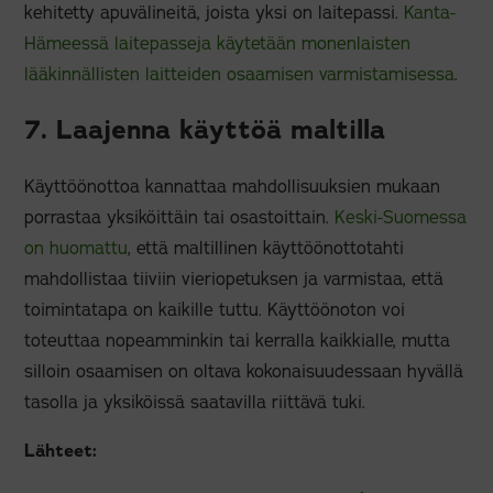
kehitetty apuvälineitä, joista yksi on laitepassi.
Kanta-
Hämeessä laitepasseja käytetään monenlaisten
lääkinnällisten laitteiden osaamisen varmistamisessa
.
7. Laajenna käyttöä maltilla
Käyttöönottoa kannattaa mahdollisuuksien mukaan
porrastaa yksiköittäin tai osastoittain.
Keski-Suomessa
on huomattu
, että maltillinen käyttöönottotahti
mahdollistaa tiiviin vieriopetuksen ja varmistaa, että
toimintatapa on kaikille tuttu. Käyttöönoton voi
toteuttaa nopeamminkin tai kerralla kaikkialle, mutta
silloin osaamisen on oltava kokonaisuudessaan hyvällä
tasolla ja yksiköissä saatavilla riittävä tuki.
Lähteet: