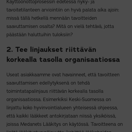
Käyttöönottoprosessin edetessä nyky- ja
tavoitetilanteen arviointiin on hyvä palata aika ajoin:
missä tällä hetkellä mennään tavoitteiden
saavuttamisen osalta? Mitä on vielä tehtävä, jotta
päästään haluttuihin tuloksiin?
2. Tee linjaukset riittävän
korkealla tasolla organisaatiossa
Useat asiakkaamme ovat havainneet, että tavoitteen
saavuttamisen edellytyksenä on tehdä
toimintatapalinjaus riittävän korkealla tasolla
organisaatiossa. Esimerkiksi Keski-Suomessa on
linjattu koko hyvinvointialueen yhteisessä ohjeessa,
että kaikki lääkkeet antokirjataan niissä yksiköissä,
joissa Medanets Lääkitys on käytössä. Tavoitteena on