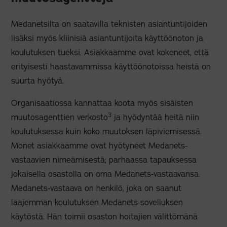
Medanetsilta on saatavilla teknisten asiantuntijoiden
lisäksi myös kliinisiä asiantuntijoita käyttöönoton ja
koulutuksen tueksi. Asiakkaamme ovat kokeneet, että
erityisesti haastavammissa käyttöönotoissa heistä on
suurta hyötyä.
Organisaatiossa kannattaa koota myös sisäisten
3
muutosagenttien verkosto
ja hyödyntää heitä niin
koulutuksessa kuin koko muutoksen läpiviemisessä.
Monet asiakkaamme ovat hyötyneet Medanets-
vastaavien nimeämisestä; parhaassa tapauksessa
jokaisella osastolla on oma Medanets-vastaavansa.
Medanets-vastaava on henkilö, joka on saanut
laajemman koulutuksen Medanets-sovelluksen
käytöstä. Hän toimii osaston hoitajien välittömänä