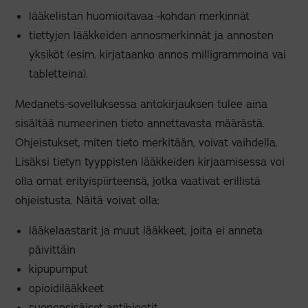
lääkelistan huomioitavaa -kohdan merkinnät
tiettyjen lääkkeiden annosmerkinnät ja annosten
yksiköt (esim. kirjataanko annos milligrammoina vai
tabletteina).
Medanets-sovelluksessa antokirjauksen tulee aina
sisältää numeerinen tieto annettavasta määrästä.
Ohjeistukset, miten tieto merkitään, voivat vaihdella.
Lisäksi tietyn tyyppisten lääkkeiden kirjaamisessa voi
olla omat erityispiirteensä, jotka vaativat erillistä
ohjeistusta. Näitä voivat olla:
lääkelaastarit ja muut lääkkeet, joita ei anneta
päivittäin
kipupumput
opioidilääkkeet
suonensisäiset antibiootit