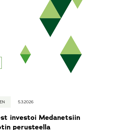
NEN
5.3.2026
st investoi Medanetsiin
otin perusteella