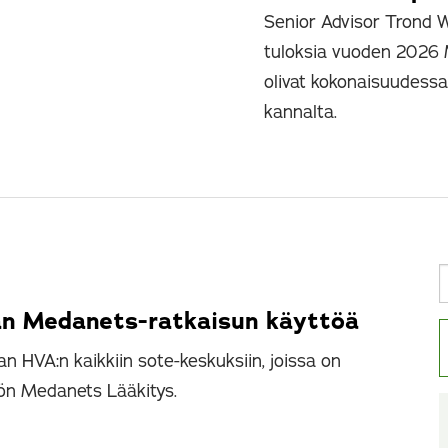
Senior Advisor Trond Wa
tuloksia vuoden 2026 M
olivat kokonaisuudess
kannalta.
an Medanets-ratkaisun käyttöä
 HVA:n kaikkiin sote-keskuksiin, joissa on
öön Medanets Lääkitys.