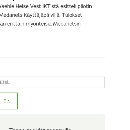
ehle Helse Vest IKT:stä esitteli pilotin
edanets Käyttäjäpäivillä. Tulokset
aan erittäin myönteisiä Medanetsin