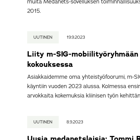
muita Medanets-sovelluksen toiminnallisuuks
2015.
UUTINEN
19.9.2023
Liity m-SIG-mobiilityöryhmään
kokouksessa
Asiakkaidemme oma yhteistyöfoorumi, m-SIG el
käyntiin vuoden 2023 alussa. Kolmessa ensi
arvokkaita kokemuksia kliinisen työn kehittäm
UUTINEN
8.9.2023
Uusia medanetslaisia: Tommi R