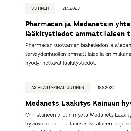
UUTINEN
21.9.2023
Pharmacan ja Medanetsin yhte
lääkitystiedot ammattilaisen 
Pharmacan tuottaman lääketiedon ja Medanet
terveydenhuollon ammattilaisella on mukana
hyödynnettävät lääkitystiedot.
ASIAKASTARINAT, UUTINEN
19.9.2023
Medanets Lääkitys Kainuun hyv
Onnistuneen pilotin myötä Medanets Lääkitys
hyvinvointialueella lähes koko alueen laajuis