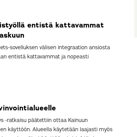
istyöllä entistä kattavammat
taskuun
s-sovelluksen välisen integraation ansiosta
an entistä kattavammat ja nopeasti
invointialueelle
 -ratkaisu päätettiin ottaa Kainuun
een käyttöön. Alueella käytetään laajasti myös