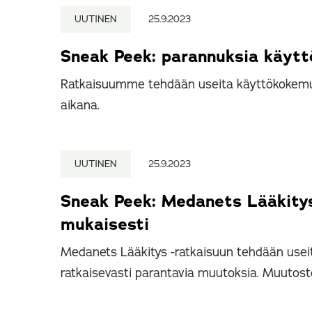
UUTINEN
25.9.2023
Sneak Peek: parannuksia käy
Ratkaisuumme tehdään useita käyttökokemu
aikana.
UUTINEN
25.9.2023
Sneak Peek: Medanets Lääkitys
mukaisesti
Medanets Lääkitys -ratkaisuun tehdään useit
ratkaisevasti parantavia muutoksia. Muutost