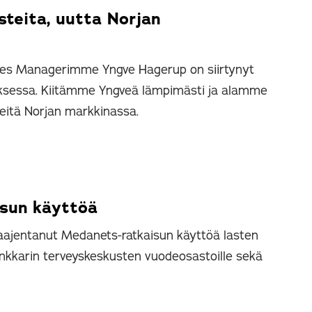
steita, uutta Norjan
les Managerimme Yngve Hagerup on siirtynyt
uksessa. Kiitämme Yngveä lämpimästi ja alamme
meitä Norjan markkinassa.
isun käyttöä
laajentanut Medanets-ratkaisun käyttöä lasten
unkkarin terveyskeskusten vuodeosastoille sekä