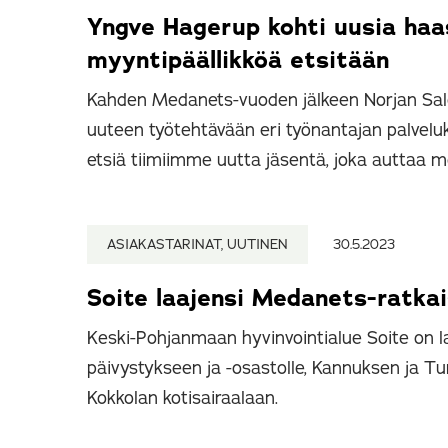
Yngve Hagerup kohti uusia haa
myyntipäällikköä etsitään
Kahden Medanets-vuoden jälkeen Norjan Sa
uuteen työtehtävään eri työnantajan palvel
etsiä tiimiimme uutta jäsentä, joka auttaa 
ASIAKASTARINAT, UUTINEN
30.5.2023
Soite laajensi Medanets-ratka
Keski-Pohjanmaan hyvinvointialue Soite on 
päivystykseen ja -osastolle, Kannuksen ja T
Kokkolan kotisairaalaan.