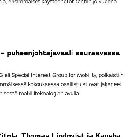
ia; ensimmäiset käyttöönotot tehtiin jo vuonna
 – puheenjohtajavaali seuraavassa
i Special Interest Group for Mobility, polkaistiin
mmäisessä kokouksessa osallistujat ovat jakaneet
isestä mobiiliteknologian avulla.
itola, Thomas Lindqvist ja Kausha