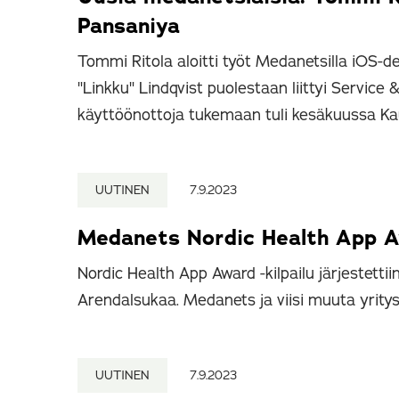
Pansaniya
Tommi Ritola aloitti työt Medanetsilla iOS-
"Linkku" Lindqvist puolestaan liittyi Service 
käyttöönottoja tukemaan tuli kesäkuussa Ka
UUTINEN
7.9.2023
Medanets Nordic Health App Aw
Nordic Health App Award -kilpailu järjestettii
Arendalsukaa. Medanets ja viisi muuta yritystä
UUTINEN
7.9.2023