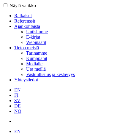
Näytä valikko
Ratkaisut
Referenssit
Ajankohtaista
Uutishuone
E-kirjat
Webinaarit
Tietoa meistä
Tarinamme
Kumppanit
Medialle
Ura meillä
Vastuullisuus ja kestävyys
Yhteystiedot
EN
FI
SV
DE
NO
EN