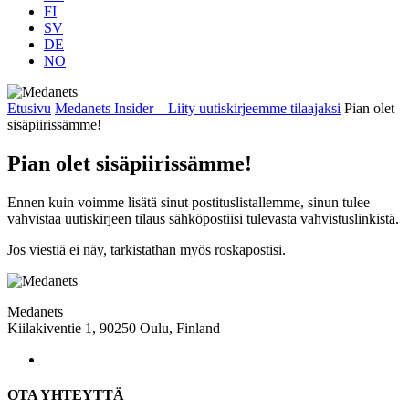
FI
SV
DE
NO
Etusivu
Medanets Insider – Liity uutiskirjeemme tilaajaksi​
Pian olet
sisäpiirissämme!
Pian olet sisäpiirissämme!
Ennen kuin voimme lisätä sinut postituslistallemme, sinun tulee
vahvistaa uutiskirjeen tilaus sähköpostiisi tulevasta vahvistuslinkistä.
Jos viestiä ei näy, tarkistathan myös roskapostisi.
Medanets
Kiilakiventie 1, 90250 Oulu, Finland
OTA YHTEYTTÄ