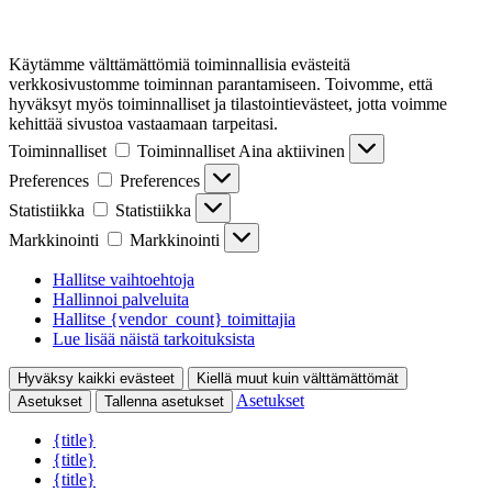
Käytämme välttämättömiä toiminnallisia evästeitä
verkkosivustomme toiminnan parantamiseen. Toivomme, että
hyväksyt myös toiminnalliset ja tilastointievästeet, jotta voimme
kehittää sivustoa vastaamaan tarpeitasi.
Toiminnalliset
Toiminnalliset
Aina aktiivinen
Preferences
Preferences
Statistiikka
Statistiikka
Markkinointi
Markkinointi
Hallitse vaihtoehtoja
Hallinnoi palveluita
Hallitse {vendor_count} toimittajia
Lue lisää näistä tarkoituksista
Hyväksy kaikki evästeet
Kiellä muut kuin välttämättömät
Asetukset
Asetukset
Tallenna asetukset
{title}
{title}
{title}