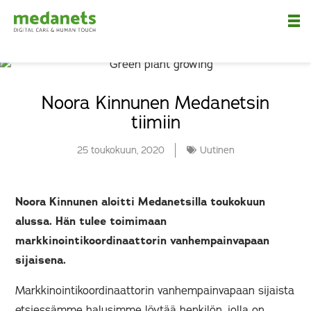
Nä
Noora Kinnunen Medanetsin
tiimiin
25 toukokuun, 2020
Uutinen
Noora Kinnunen aloitti Medanetsilla toukokuun
alussa. Hän tulee toimimaan
markkinointikoordinaattorin vanhempainvapaan
sijaisena.
Markkinointikoordinaattorin vanhempainvapaan sijaista
etsiessämme halusimme löytää henkilön, jolla on