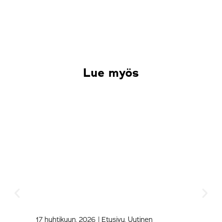
Lue myös
17 huhtikuun, 2026
|
Etusivu
,
Uutinen
9 ma