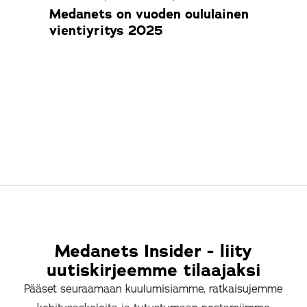
Medanets on vuoden oululainen
Sne
vientiyritys 2025
kol
Medanets Insider - liity
uutiskirjeemme tilaajaksi
Pääset seuraamaan kuulumisiamme, ratkaisujemme