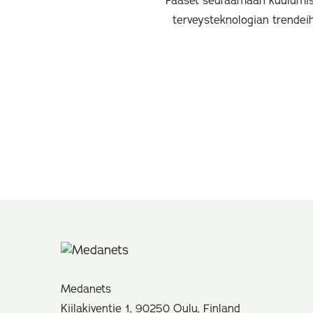
Pääset seuraamaan kuulumis
terveysteknologian trendei
Medanets
Kiilakiventie 1, 90250 Oulu, Finland