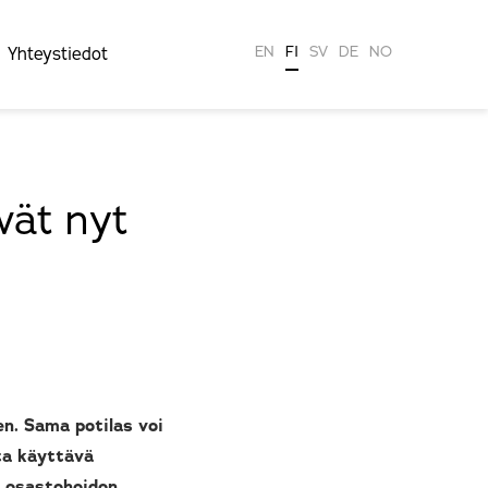
EN
FI
SV
DE
NO
Yhteystiedot
vät nyt
en. Sama potilas voi
sta käyttävä
ai osastohoidon