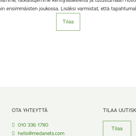
iamme, ratkaisujemme kehitysaskeleita ja tutustumaan nost
hin ensimmäisten joukossa. Lisäksi varmistat, että tapahtuma
Tilaa
OTA YHTEYTTÄ
TILAA UUTIS
010 336 1780
Tilaa
hello@medanets.com