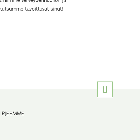
amiimme terveydenhuollon ja
kutsumme tavoittavat sinut!
KIRJEEMME