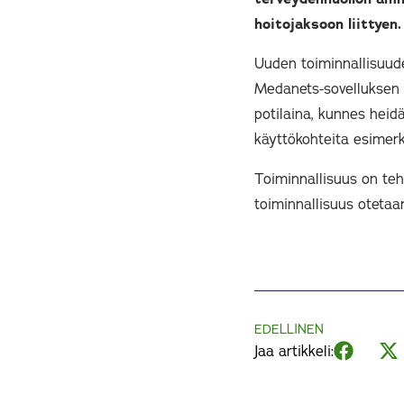
hoitojaksoon liittyen.
Uuden toiminnallisuuden
Medanets-sovelluksen a
potilaina, kunnes heidä
käyttökohteita esimerk
Toiminnallisuus on te
toiminnallisuus otetaan
EDELLINEN
Jaa artikkeli: