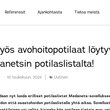
Referenssit
Ajankohtaista
Tietoa meistä
ös avohoitopotilaat löyty
netsin potilaslistalta!
16 toukokuun, 2024
Uutinen
idaan nyt luoda erilliset potilaslistat Medanets-sovellukse
don että osastohoidon potilaslistalla yhtä aikaa. Sovellu
ttilainen voi valita, kirjaako hän potilaan tietoja avo- v