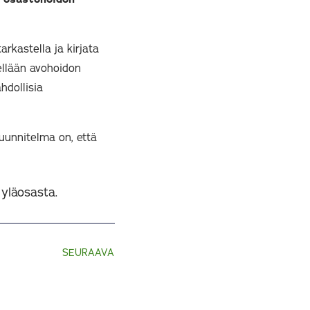
arkastella ja kirjata
ellään avohoidon
hdollisia
suunnitelma on, että
SEURAAVA