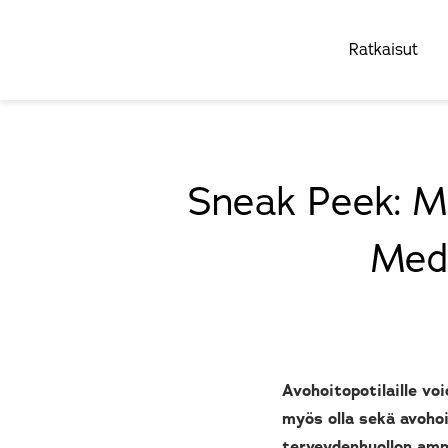
Ratkaisut
Sneak Peek: My
Meda
Avohoitopotilaille vo
myös olla sekä avohoi
terveydenhuollon amma