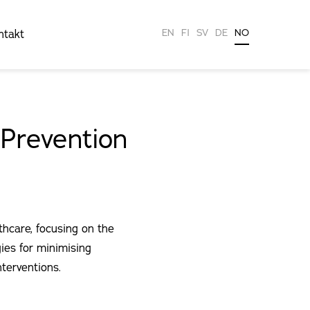
EN
FI
SV
DE
NO
ntakt
 Prevention
thcare, focusing on the
ies for minimising
nterventions.