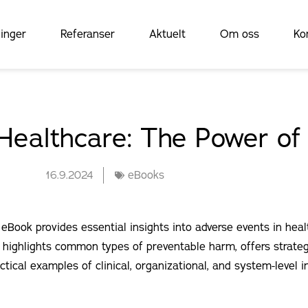
inger
Referanser
Aktuelt
Om oss
Ko
Healthcare: The Power of
16.9.2024
eBooks
Book provides essential insights into adverse events in heal
t highlights common types of preventable harm, offers strateg
ctical examples of clinical, organizational, and system-level i