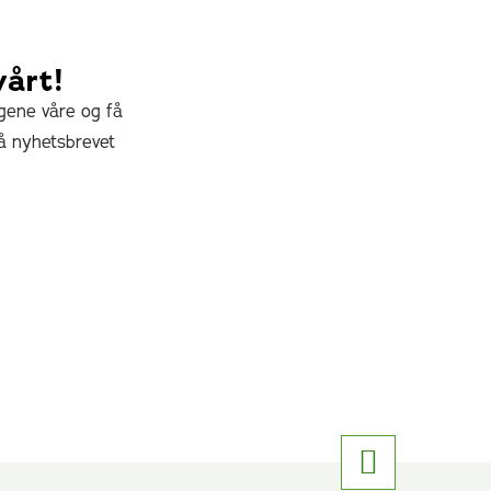
vårt!
ngene våre og få
å nyhetsbrevet