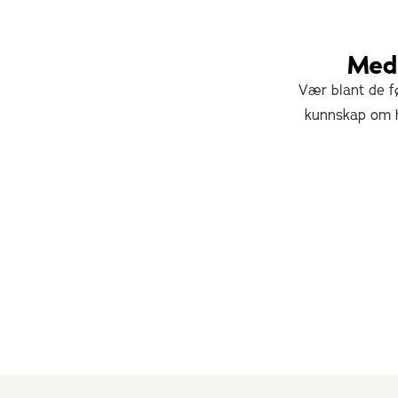
Meda
Vær blant de fø
kunnskap om h