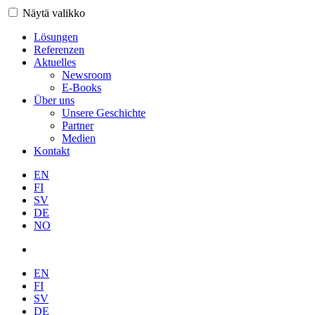
Näytä valikko
Lösungen
Referenzen
Aktuelles
Newsroom
E-Books
Über uns
Unsere Geschichte
Partner
Medien
Kontakt
EN
FI
SV
DE
NO
EN
FI
SV
DE