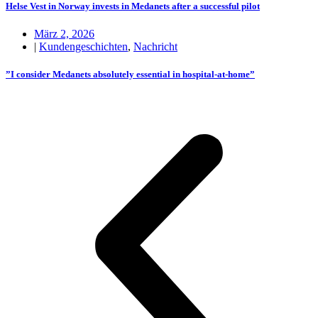
Helse Vest in Norway invests in Medanets after a successful pilot
März 2, 2026
|
Kundengeschichten
,
Nachricht
”I consider Medanets absolutely essential in hospital-at-home”