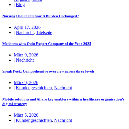
|
Blog
Nursing Documentation: A Burden Unchanged?
April 17, 2026
|
Nachricht
,
Titelseite
Medanets wins Oulu Export Company of the Year 2025
März 9, 2026
|
Nachricht
Sneak Peek: Comprehensive overview across three levels
März 9, 2026
|
Kundengeschichten
,
Nachricht
Mobile solutions and AI are key enablers within a healthcare organisation’s
digital strategy
März 5, 2026
|
Kundengeschichten
,
Nachricht