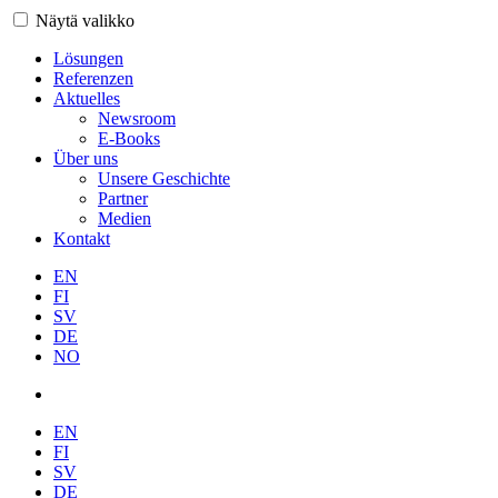
Näytä valikko
Lösungen
Referenzen
Aktuelles
Newsroom
E-Books
Über uns
Unsere Geschichte
Partner
Medien
Kontakt
EN
FI
SV
DE
NO
EN
FI
SV
DE