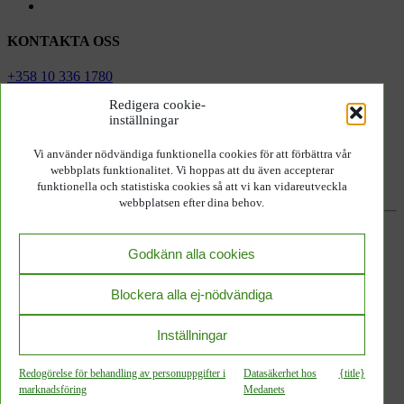
KONTAKTA OSS
+358 10 336 1780
hello@medanets.com
Redigera cookie-
inställningar
REGISTRERA DIG FÖR VÅRT NYHETSBREV
Vi använder nödvändiga funktionella cookies för att förbättra vår
Registrera dig
webbplats funktionalitet. Vi hoppas att du även accepterar
funktionella och statistiska cookies så att vi kan vidareutveckla
webbplatsen efter dina behov.
Datasäkerhet hos Medanets
ISO 13485-certifierad
Godkänn alla cookies
Medicintekniska produkter klass I
CE
Blockera alla ej-nödvändiga
Subscribe to our Newsletter
Inställningar
Redogörelse för behandling av personuppgifter i
Datasäkerhet hos
{title}
marknadsföring
Medanets