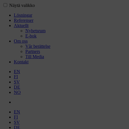
Näytä valikko
Lösningar
Referenser
Aktuellt
Nyhetsrum
E-bok
Om oss
Vår berättelse
Partners
Till Media
Kontakt
EN
FI
SV
DE
NO
EN
FI
SV
DE