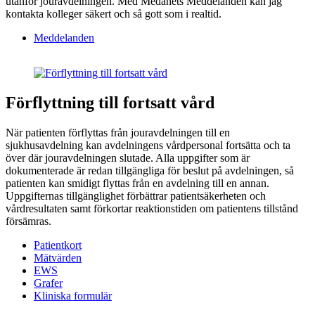
utanför jouravdelningen. Med Medanets Meddelanden kan jag
kontakta kolleger säkert och så gott som i realtid.
Meddelanden
Förflyttning till fortsatt vård
När patienten förflyttas från jouravdelningen till en
sjukhusavdelning kan avdelningens vårdpersonal fortsätta och ta
över där jouravdelningen slutade. Alla uppgifter som är
dokumenterade är redan tillgängliga för beslut på avdelningen, så
patienten kan smidigt flyttas från en avdelning till en annan.
Uppgifternas tillgänglighet förbättrar patientsäkerheten och
vårdresultaten samt förkortar reaktionstiden om patientens tillstånd
försämras.
Patientkort
Mätvärden
EWS
Grafer
Kliniska formulär