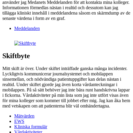
använder jag Medanets Meddelanden för att kontakta mina kolleger.
Informationen förmedlas nästan i realtid och dessutom kan jag
tillägga kliniskt innehåll i meddelandena såsom en skärmdump av de
senaste värdena i form av en graf.
Meddelanden
Skiftbyte
Mitt skift är över. Under skiftet inträffade ganska många incidenter.
Lyckligtvis kommunicerar journalsystemet och mobilappen
sinsemellan, och nödvändiga patientuppgifter kan delas nästan i
realtid. Under skiftet gjorde jag även korta vårdanteckningar i
mobilappen. På så sätt behöver jag inte bära runt handskrivna lappar
i fickorna. Vårdaktiviteter på min lista som jag inte utfört visas även
för mina kolleger som kommer till jobbet efter mig. Jag kan åka hem
med vetskapen om att patienterna blir väl omhändertagna.
Mätvärden
EWS
Kliniska formulär
Vårdaktiviteter