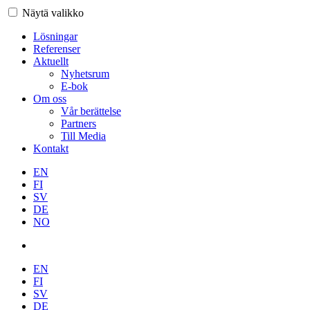
Näytä valikko
Lösningar
Referenser
Aktuellt
Nyhetsrum
E-bok
Om oss
Vår berättelse
Partners
Till Media
Kontakt
EN
FI
SV
DE
NO
EN
FI
SV
DE