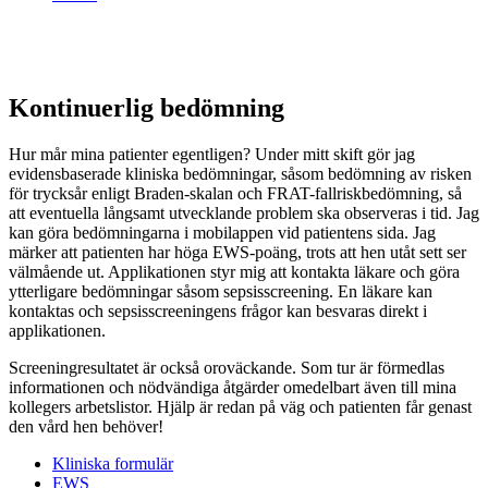
Kontinuerlig bedömning
Hur mår mina patienter egentligen? Under mitt skift gör jag
evidensbaserade kliniska bedömningar, såsom bedömning av risken
för trycksår enligt Braden-skalan och FRAT-fallriskbedömning, så
att eventuella långsamt utvecklande problem ska observeras i tid. Jag
kan göra bedömningarna i mobilappen vid patientens sida. Jag
märker att patienten har höga EWS-poäng, trots att hen utåt sett ser
välmående ut. Applikationen styr mig att kontakta läkare och göra
ytterligare bedömningar såsom sepsisscreening. En läkare kan
kontaktas och sepsisscreeningens frågor kan besvaras direkt i
applikationen.
Screeningresultatet är också oroväckande. Som tur är förmedlas
informationen och nödvändiga åtgärder omedelbart även till mina
kollegers arbetslistor. Hjälp är redan på väg och patienten får genast
den vård hen behöver!
Kliniska formulär
EWS