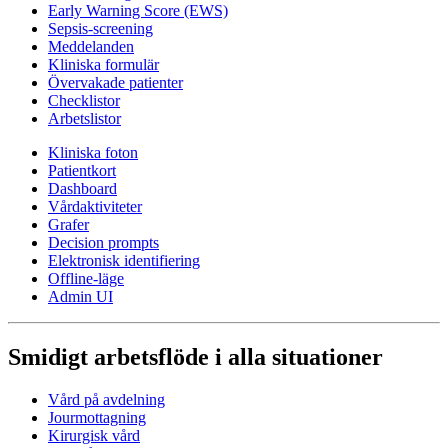
Early Warning Score (EWS)
Sepsis-screening
Meddelanden
Kliniska formulär
Övervakade patienter
Checklistor
Arbetslistor
Kliniska foton
Patientkort
Dashboard
Vårdaktiviteter
Grafer
Decision prompts
Elektronisk identifiering
Offline-läge
Admin UI
Smidigt arbetsflöde i alla situationer
Vård på avdelning
Jourmottagning
Kirurgisk vård