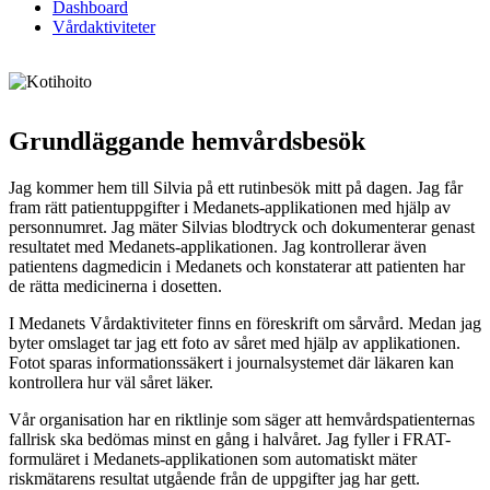
Dashboard
Vårdaktiviteter
Grundläggande hemvårdsbesök
Jag kommer hem till Silvia på ett rutinbesök mitt på dagen. Jag får
fram rätt patientuppgifter i Medanets-applikationen med hjälp av
personnumret. Jag mäter Silvias blodtryck och dokumenterar genast
resultatet med Medanets-applikationen. Jag kontrollerar även
patientens dagmedicin i Medanets och konstaterar att patienten har
de rätta medicinerna i dosetten.
I Medanets Vårdaktiviteter finns en föreskrift om sårvård. Medan jag
byter omslaget tar jag ett foto av såret med hjälp av applikationen.
Fotot sparas informationssäkert i journalsystemet där läkaren kan
kontrollera hur väl såret läker.
Vår organisation har en riktlinje som säger att hemvårdspatienternas
fallrisk ska bedömas minst en gång i halvåret. Jag fyller i FRAT-
formuläret i Medanets-applikationen som automatiskt mäter
riskmätarens resultat utgående från de uppgifter jag har gett.