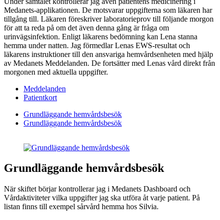
Under samtalet kontrollerar jag även patientens medicinering i
Medanets-applikationen. De motsvarar uppgifterna som läkaren har
tillgång till. Läkaren föreskriver laboratorieprov till följande morgon
för att ta reda på om det även denna gång är fråga om
urinvägsinfektion. Enligt läkarens bedömning kan Lena stanna
hemma under natten. Jag förmedlar Lenas EWS-resultat och
läkarens instruktioner till den ansvariga hemvårdsenheten med hjälp
av Medanets Meddelanden. De fortsätter med Lenas vård direkt från
morgonen med aktuella uppgifter.
Meddelanden
Patientkort
Grundläggande hemvårdsbesök
Grundläggande hemvårdsbesök
Grundläggande hemvårdsbesök
När skiftet börjar kontrollerar jag i Medanets Dashboard och
Vårdaktiviteter vilka uppgifter jag ska utföra åt varje patient. På
listan finns till exempel sårvård hemma hos Silvia.