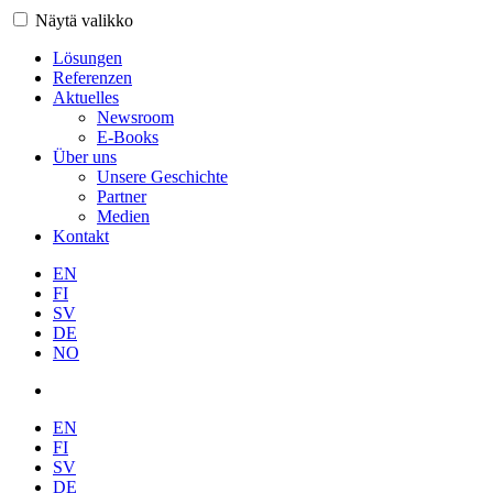
Näytä valikko
Lösungen
Referenzen
Aktuelles
Newsroom
E-Books
Über uns
Unsere Geschichte
Partner
Medien
Kontakt
EN
FI
SV
DE
NO
EN
FI
SV
DE