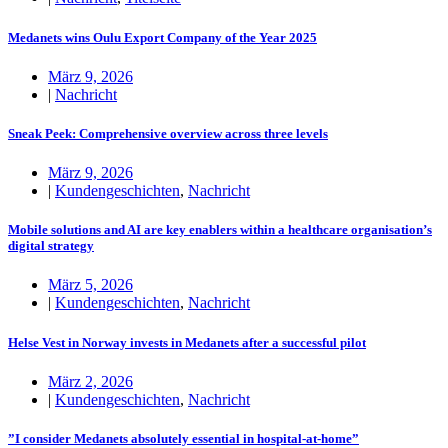
Medanets wins Oulu Export Company of the Year 2025
März 9, 2026
|
Nachricht
Sneak Peek: Comprehensive overview across three levels
März 9, 2026
|
Kundengeschichten
,
Nachricht
Mobile solutions and AI are key enablers within a healthcare organisation’s
digital strategy
März 5, 2026
|
Kundengeschichten
,
Nachricht
Helse Vest in Norway invests in Medanets after a successful pilot
März 2, 2026
|
Kundengeschichten
,
Nachricht
”I consider Medanets absolutely essential in hospital-at-home”