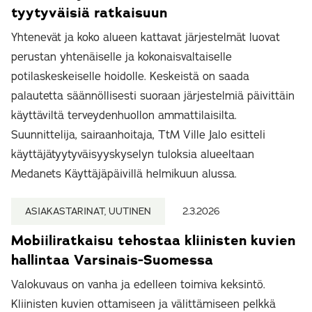
tyytyväisiä ratkaisuun
Yhtenevät ja koko alueen kattavat järjestelmät luovat
perustan yhtenäiselle ja kokonaisvaltaiselle
potilaskeskeiselle hoidolle. Keskeistä on saada
palautetta säännöllisesti suoraan järjestelmiä päivittäin
käyttäviltä terveydenhuollon ammattilaisilta.
Suunnittelija, sairaanhoitaja, TtM Ville Jalo esitteli
käyttäjätyytyväisyyskyselyn tuloksia alueeltaan
Medanets Käyttäjäpäivillä helmikuun alussa.
ASIAKASTARINAT, UUTINEN
2.3.2026
Mobiiliratkaisu tehostaa kliinisten kuvien
hallintaa Varsinais-Suomessa
Valokuvaus on vanha ja edelleen toimiva keksintö.
Kliinisten kuvien ottamiseen ja välittämiseen pelkkä