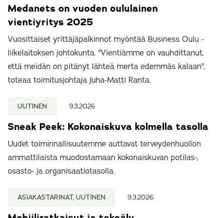
Medanets on vuoden oululainen
vientiyritys 2025
Vuosittaiset yrittäjäpalkinnot myöntää Business Oulu -
liikelaitoksen johtokunta. "Vientiämme on vauhdittanut,
että meidän on pitänyt lähteä merta edemmäs kalaan",
toteaa toimitusjohtaja Juha-Matti Ranta.
UUTINEN
9.3.2026
Sneak Peek: Kokonaiskuva kolmella tasolla
Uudet toiminnallisuutemme auttavat terveydenhuollon
ammattilaista muodostamaan kokonaiskuvan potilas-,
osasto- ja organisaatiotasolla.
ASIAKASTARINAT, UUTINEN
9.3.2026
Mobiiliratkaisut ja tekoäly