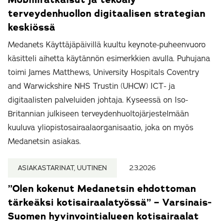
terveydenhuollon digitaalisen strategian
keskiössä
Medanets Käyttäjäpäivillä kuultu keynote-puheenvuoro
käsitteli aihetta käytännön esimerkkien avulla. Puhujana
toimi James Matthews, University Hospitals Coventry
and Warwickshire NHS Trustin (UHCW) ICT- ja
digitaalisten palveluiden johtaja. Kyseessä on Iso-
Britannian julkiseen terveydenhuoltojärjestelmään
kuuluva yliopistosairaalaorganisaatio, joka on myös
Medanetsin asiakas.
ASIAKASTARINAT, UUTINEN
2.3.2026
”Olen kokenut Medanetsin ehdottoman
tärkeäksi kotisairaalatyössä” – Varsinais-
Suomen hyvinvointialueen kotisairaalat