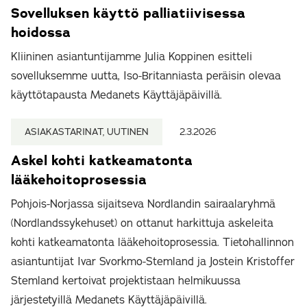
Sovelluksen käyttö palliatiivisessa
hoidossa
Kliininen asiantuntijamme Julia Koppinen esitteli
sovelluksemme uutta, Iso-Britanniasta peräisin olevaa
käyttötapausta Medanets Käyttäjäpäivillä.
ASIAKASTARINAT, UUTINEN
2.3.2026
Askel kohti katkeamatonta
lääkehoitoprosessia
Pohjois-Norjassa sijaitseva Nordlandin sairaalaryhmä
(Nordlandssykehuset) on ottanut harkittuja askeleita
kohti katkeamatonta lääkehoitoprosessia. Tietohallinnon
asiantuntijat Ivar Svorkmo-Stemland ja Jostein Kristoffer
Stemland kertoivat projektistaan helmikuussa
järjestetyillä Medanets Käyttäjäpäivillä.