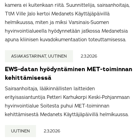
kamera ei kuitenkaan riitä. Suunnittelija, sairaanhoitaja,
TtM Ville Jalo kertoi Medanets Käyttäjäpäivillä
helmikuussa, miten ja miksi Varsinais-Suomen
hyvinvointialueella hyödynnetään jatkossa Medanetsia
apuna kliinisen kuvadokumentaation toteuttamisessa.
ASIAKASTARINAT, UUTINEN
2.3.2026
EWS-datan hyödyntäminen MET-toiminnan
kehittämisessä
Sairaanhoitaja, lääkinnällisten laitteiden
erityisasiantuntija Petteri Karhukorpi Keski-Pohjanmaan
hyvinvointialue Soitesta puhui MET-toiminnan
kehittämisestä Medanets Käyttäjäpäivillä helmikuussa.
UUTINEN
2.3.2026