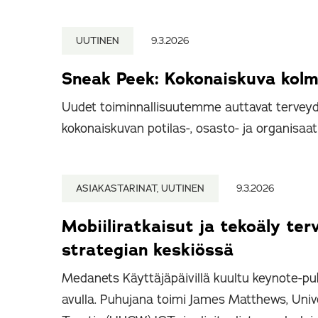
UUTINEN
9.3.2026
Sneak Peek: Kokonaiskuva kolme
Uudet toiminnallisuutemme auttavat terve
kokonaiskuvan potilas-, osasto- ja organisaati
ASIAKASTARINAT, UUTINEN
9.3.2026
Mobiiliratkaisut ja tekoäly ter
strategian keskiössä
Medanets Käyttäjäpäivillä kuultu keynote-pu
avulla. Puhujana toimi James Matthews, Uni