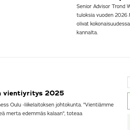
Senior Advisor Trond Wa
tuloksia vuoden 2026 M
olivat kokonaisuudess
kannalta.
 vientiyritys 2025
ess Oulu -liikelaitoksen johtokunta. "Vientiämme
hteä merta edemmäs kalaan", toteaa