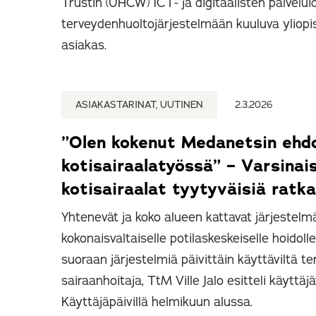
Trustin (UHCW) ICT- ja digitaalisten palvelui
terveydenhuoltojärjestelmään kuuluva yliopi
asiakas.
ASIAKASTARINAT, UUTINEN
2.3.2026
”Olen kokenut Medanetsin ehd
kotisairaalatyössä” – Varsina
kotisairaalat tyytyväisiä ratk
Yhtenevät ja koko alueen kattavat järjestelmä
kokonaisvaltaiselle potilaskeskeiselle hoidol
suoraan järjestelmiä päivittäin käyttäviltä te
sairaanhoitaja, TtM Ville Jalo esitteli käytt
Käyttäjäpäivillä helmikuun alussa.