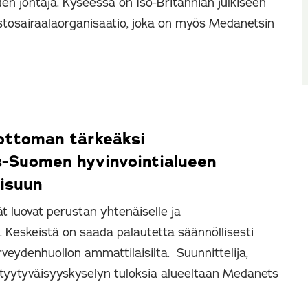
den johtaja. Kyseessä on Iso-Britannian julkiseen
stosairaalaorganisaatio, joka on myös Medanetsin
ottoman tärkeäksi
is-Suomen hyvinvointialueen
aisuun
t luovat perustan yhtenäiselle ja
le. Keskeistä on saada palautetta säännöllisesti
rveydenhuollon ammattilaisilta. Suunnittelija,
äjätyytyväisyyskyselyn tuloksia alueeltaan Medanets