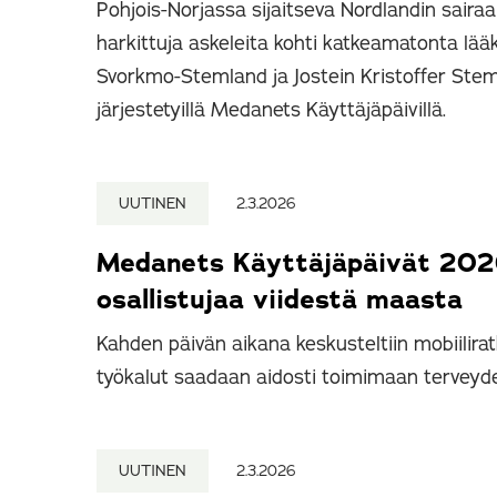
Pohjois-Norjassa sijaitseva Nordlandin sair
harkittuja askeleita kohti katkeamatonta lääk
Svorkmo-Stemland ja Jostein Kristoffer Stem
järjestetyillä Medanets Käyttäjäpäivillä.
UUTINEN
2.3.2026
Medanets Käyttäjäpäivät 202
osallistujaa viidestä maasta
Kahden päivän aikana keskusteltiin mobiiliratk
työkalut saadaan aidosti toimimaan terveyde
UUTINEN
2.3.2026