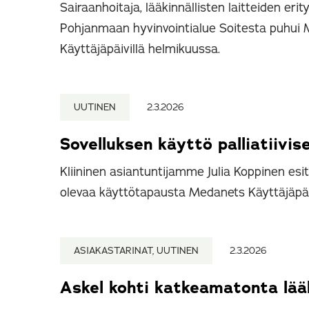
Sairaanhoitaja, lääkinnällisten laitteiden erit
Pohjanmaan hyvinvointialue Soitesta puhui
Käyttäjäpäivillä helmikuussa.
UUTINEN
2.3.2026
Sovelluksen käyttö palliatiivi
Kliininen asiantuntijamme Julia Koppinen esit
olevaa käyttötapausta Medanets Käyttäjäpäiv
ASIAKASTARINAT, UUTINEN
2.3.2026
Askel kohti katkeamatonta lää