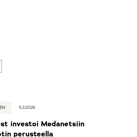
NEN
5.3.2026
st investoi Medanetsiin
otin perusteella