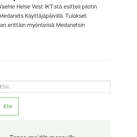
ehle Helse Vest IKT:stä esitteli pilotin
edanets Käyttäjäpäivillä. Tulokset
aan erittäin myönteisiä Medanetsin