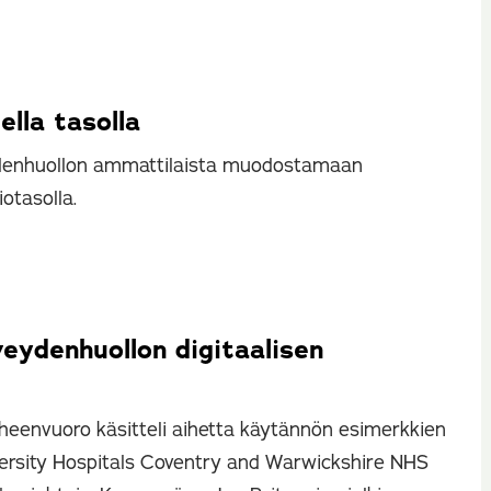
lla tasolla
ydenhuollon ammattilaista muodostamaan
otasolla.
veydenhuollon digitaalisen
heenvuoro käsitteli aihetta käytännön esimerkkien
versity Hospitals Coventry and Warwickshire NHS