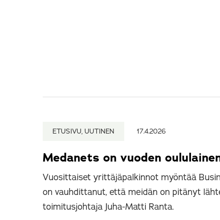
ETUSIVU, UUTINEN
17.4.2026
Medanets on vuoden oululainen
Vuosittaiset yrittäjäpalkinnot myöntää Busin
on vauhdittanut, että meidän on pitänyt lä
toimitusjohtaja Juha-Matti Ranta.