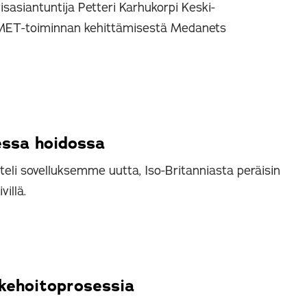
yisasiantuntija Petteri Karhukorpi Keski-
 MET-toiminnan kehittämisestä Medanets
sessa hoidossa
teli sovelluksemme uutta, Iso-Britanniasta peräisin
illä.
kehoitoprosessia