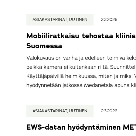
ASIAKASTARINAT, UUTINEN
2.3.2026
Mobiiliratkaisu tehostaa kliini
Suomessa
Valokuvaus on vanha ja edelleen toimiva keks
pelkkä kamera ei kuitenkaan riitä. Suunnitteli
Käyttäjäpäivillä helmikuussa, miten ja miksi
hyödynnetään jatkossa Medanetsia apuna kl
ASIAKASTARINAT, UUTINEN
2.3.2026
EWS-datan hyödyntäminen MET