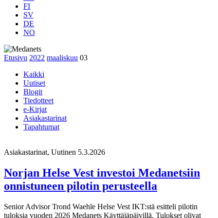
FI
SV
DE
NO
Etusivu
2022
maaliskuu
03
Kaikki
Uutiset
Blogit
Tiedotteet
e-Kirjat
Asiakastarinat
Tapahtumat
Asiakastarinat, Uutinen
5.3.2026
Norjan Helse Vest investoi Medanetsiin
onnistuneen pilotin perusteella
Senior Advisor Trond Waehle Helse Vest IKT:stä esitteli pilotin
tuloksia vuoden 2026 Medanets Käyttäjäpäivillä. Tulokset olivat