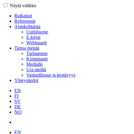
Näytä valikko
Ratkaisut
Referenssit
Ajankohtaista
Uutishuone
E-kirjat
Webinaarit
Tietoa meistä
Tarinamme
Kumppanit
Medialle
Ura meillä
Vastuullisuus ja kestävyys
Yhteystiedot
EN
FI
SV
DE
NO
EN