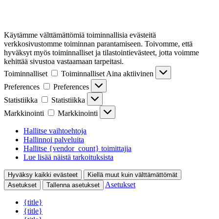
Käytämme välttämättömiä toiminnallisia evästeitä
verkkosivustomme toiminnan parantamiseen. Toivomme, että
hyväksyt myös toiminnalliset ja tilastointievästeet, jotta voimme
kehittää sivustoa vastaamaan tarpeitasi.
Toiminnalliset
Toiminnalliset
Aina aktiivinen
Preferences
Preferences
Statistiikka
Statistiikka
Markkinointi
Markkinointi
Hallitse vaihtoehtoja
Hallinnoi palveluita
Hallitse {vendor_count} toimittajia
Lue lisää näistä tarkoituksista
Hyväksy kaikki evästeet
Kiellä muut kuin välttämättömät
Asetukset
Asetukset
Tallenna asetukset
{title}
{title}