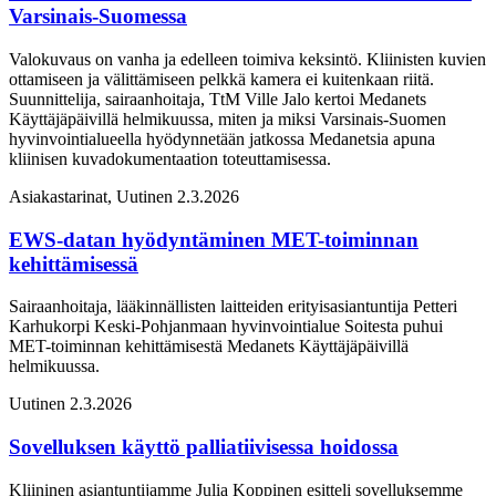
Varsinais-Suomessa
Valokuvaus on vanha ja edelleen toimiva keksintö. Kliinisten kuvien
ottamiseen ja välittämiseen pelkkä kamera ei kuitenkaan riitä.
Suunnittelija, sairaanhoitaja, TtM Ville Jalo kertoi Medanets
Käyttäjäpäivillä helmikuussa, miten ja miksi Varsinais-Suomen
hyvinvointialueella hyödynnetään jatkossa Medanetsia apuna
kliinisen kuvadokumentaation toteuttamisessa.
Asiakastarinat, Uutinen
2.3.2026
EWS-datan hyödyntäminen MET-toiminnan
kehittämisessä
Sairaanhoitaja, lääkinnällisten laitteiden erityisasiantuntija Petteri
Karhukorpi Keski-Pohjanmaan hyvinvointialue Soitesta puhui
MET-toiminnan kehittämisestä Medanets Käyttäjäpäivillä
helmikuussa.
Uutinen
2.3.2026
Sovelluksen käyttö palliatiivisessa hoidossa
Kliininen asiantuntijamme Julia Koppinen esitteli sovelluksemme