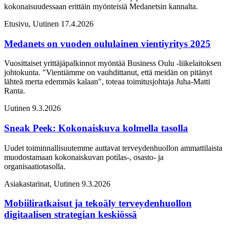
kokonaisuudessaan erittäin myönteisiä Medanetsin kannalta.
Etusivu, Uutinen
17.4.2026
Medanets on vuoden oululainen vientiyritys 2025
Vuosittaiset yrittäjäpalkinnot myöntää Business Oulu -liikelaitoksen
johtokunta. "Vientiämme on vauhdittanut, että meidän on pitänyt
lähteä merta edemmäs kalaan", toteaa toimitusjohtaja Juha-Matti
Ranta.
Uutinen
9.3.2026
Sneak Peek: Kokonaiskuva kolmella tasolla
Uudet toiminnallisuutemme auttavat terveydenhuollon ammattilaista
muodostamaan kokonaiskuvan potilas-, osasto- ja
organisaatiotasolla.
Asiakastarinat, Uutinen
9.3.2026
Mobiiliratkaisut ja tekoäly terveydenhuollon
digitaalisen strategian keskiössä