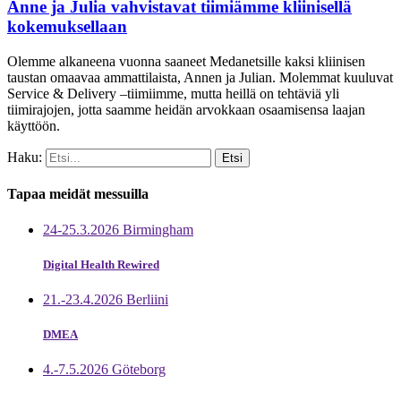
Anne ja Julia vahvistavat tiimiämme kliinisellä
kokemuksellaan
Olemme alkaneena vuonna saaneet Medanetsille kaksi kliinisen
taustan omaavaa ammattilaista, Annen ja Julian. Molemmat kuuluvat
Service & Delivery –tiimiimme, mutta heillä on tehtäviä yli
tiimirajojen, jotta saamme heidän arvokkaan osaamisensa laajan
käyttöön.
Haku:
Tapaa meidät messuilla
24-25.3.2026 Birmingham
Digital Health Rewired
21.-23.4.2026 Berliini
DMEA
4.-7.5.2026 Göteborg