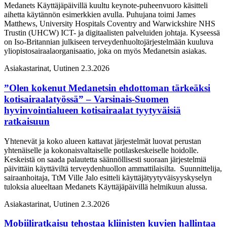
Medanets Käyttäjäpäivillä kuultu keynote-puheenvuoro käsitteli
aihetta käytännön esimerkkien avulla. Puhujana toimi James
Matthews, University Hospitals Coventry and Warwickshire NHS
Trustin (UHCW) ICT- ja digitaalisten palveluiden johtaja. Kyseessä
on Iso-Britannian julkiseen terveydenhuoltojärjestelmään kuuluva
yliopistosairaalaorganisaatio, joka on myös Medanetsin asiakas.
Asiakastarinat, Uutinen
2.3.2026
”Olen kokenut Medanetsin ehdottoman tärkeäksi
kotisairaalatyössä” – Varsinais-Suomen
hyvinvointialueen kotisairaalat tyytyväisiä
ratkaisuun
Yhtenevät ja koko alueen kattavat järjestelmät luovat perustan
yhtenäiselle ja kokonaisvaltaiselle potilaskeskeiselle hoidolle.
Keskeistä on saada palautetta säännöllisesti suoraan järjestelmiä
päivittäin käyttäviltä terveydenhuollon ammattilaisilta. Suunnittelija,
sairaanhoitaja, TtM Ville Jalo esitteli käyttäjätyytyväisyyskyselyn
tuloksia alueeltaan Medanets Käyttäjäpäivillä helmikuun alussa.
Asiakastarinat, Uutinen
2.3.2026
Mobiiliratkaisu tehostaa kliinisten kuvien hallintaa