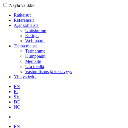
Näytä valikko
Ratkaisut
Referenssit
Ajankohtaista
Uutishuone
E-kirjat
Webinaarit
Tietoa meistä
Tarinamme
Kumppanit
Medialle
Ura meillä
Vastuullisuus ja kestävyys
Yhteystiedot
EN
FI
SV
DE
NO
EN