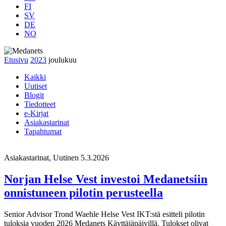
FI
SV
DE
NO
Etusivu
2023
joulukuu
Kaikki
Uutiset
Blogit
Tiedotteet
e-Kirjat
Asiakastarinat
Tapahtumat
Asiakastarinat, Uutinen
5.3.2026
Norjan Helse Vest investoi Medanetsiin
onnistuneen pilotin perusteella
Senior Advisor Trond Waehle Helse Vest IKT:stä esitteli pilotin
tuloksia vuoden 2026 Medanets Käyttäjäpäivillä. Tulokset olivat