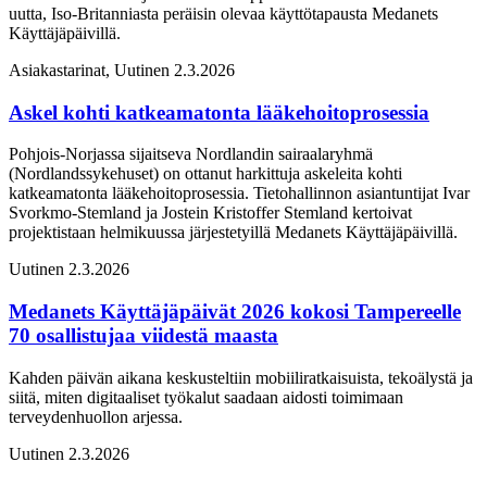
uutta, Iso-Britanniasta peräisin olevaa käyttötapausta Medanets
Käyttäjäpäivillä.
Asiakastarinat, Uutinen
2.3.2026
Askel kohti katkeamatonta lääkehoitoprosessia
Pohjois-Norjassa sijaitseva Nordlandin sairaalaryhmä
(Nordlandssykehuset) on ottanut harkittuja askeleita kohti
katkeamatonta lääkehoitoprosessia. Tietohallinnon asiantuntijat Ivar
Svorkmo-Stemland ja Jostein Kristoffer Stemland kertoivat
projektistaan helmikuussa järjestetyillä Medanets Käyttäjäpäivillä.
Uutinen
2.3.2026
Medanets Käyttäjäpäivät 2026 kokosi Tampereelle
70 osallistujaa viidestä maasta
Kahden päivän aikana keskusteltiin mobiiliratkaisuista, tekoälystä ja
siitä, miten digitaaliset työkalut saadaan aidosti toimimaan
terveydenhuollon arjessa.
Uutinen
2.3.2026