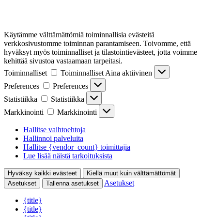
Käytämme välttämättömiä toiminnallisia evästeitä
verkkosivustomme toiminnan parantamiseen. Toivomme, että
hyväksyt myös toiminnalliset ja tilastointievästeet, jotta voimme
kehittää sivustoa vastaamaan tarpeitasi.
Toiminnalliset
Toiminnalliset
Aina aktiivinen
Preferences
Preferences
Statistiikka
Statistiikka
Markkinointi
Markkinointi
Hallitse vaihtoehtoja
Hallinnoi palveluita
Hallitse {vendor_count} toimittajia
Lue lisää näistä tarkoituksista
Hyväksy kaikki evästeet
Kiellä muut kuin välttämättömät
Asetukset
Asetukset
Tallenna asetukset
{title}
{title}