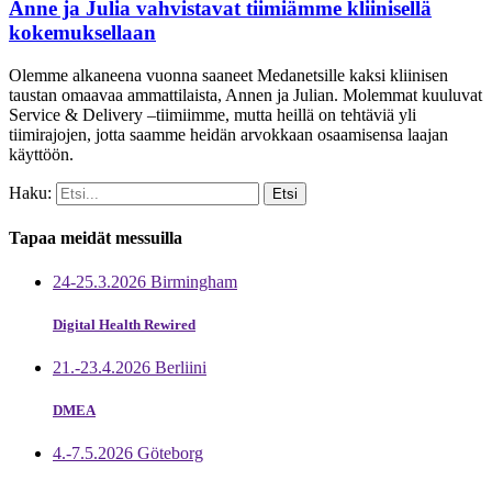
Anne ja Julia vahvistavat tiimiämme kliinisellä
kokemuksellaan
Olemme alkaneena vuonna saaneet Medanetsille kaksi kliinisen
taustan omaavaa ammattilaista, Annen ja Julian. Molemmat kuuluvat
Service & Delivery –tiimiimme, mutta heillä on tehtäviä yli
tiimirajojen, jotta saamme heidän arvokkaan osaamisensa laajan
käyttöön.
Haku:
Tapaa meidät messuilla
24-25.3.2026 Birmingham
Digital Health Rewired
21.-23.4.2026 Berliini
DMEA
4.-7.5.2026 Göteborg