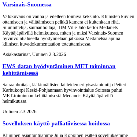
Varsinais-Suomessa
Valokuvaus on vanha ja edelleen toimiva keksintö. Kliinisten kuvien
ottamiseen ja välittämiseen pelkkä kamera ei kuitenkaan riitä.
Suunnittelija, sairaanhoitaja, TtM Ville Jalo kertoi Medanets
Käyttäjäpäivillä helmikuussa, miten ja miksi Varsinais-Suomen
hyvinvointialueella hyödynnetään jatkossa Medanetsia apuna
kliinisen kuvadokumentaation toteuttamisessa.
Asiakastarinat, Uutinen
2.3.2026
EWS-datan hyödyntäminen MET-toiminnan
kehittämisessä
Sairaanhoitaja, lääkinnällisten laitteiden erityisasiantuntija Petteri
Karhukorpi Keski-Pohjanmaan hyvinvointialue Soitesta puhui
MET-toiminnan kehittämisestä Medanets Käyttäjäpäivillä
helmikuussa.
Uutinen
2.3.2026
Sovelluksen käyttö palliatiivisessa hoidossa
Kliininen asiantuntijamme Julia Koppinen esitteli sovelluksemme