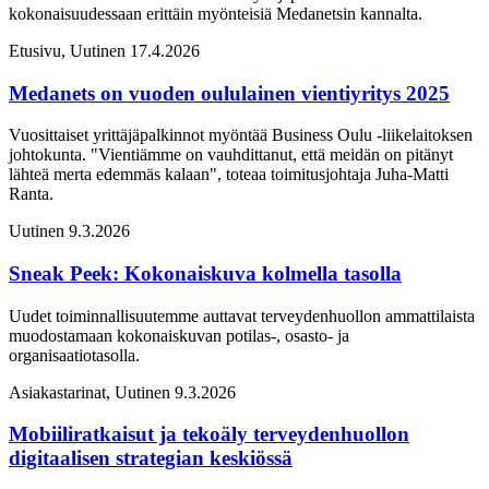
kokonaisuudessaan erittäin myönteisiä Medanetsin kannalta.
Etusivu, Uutinen
17.4.2026
Medanets on vuoden oululainen vientiyritys 2025
Vuosittaiset yrittäjäpalkinnot myöntää Business Oulu -liikelaitoksen
johtokunta. "Vientiämme on vauhdittanut, että meidän on pitänyt
lähteä merta edemmäs kalaan", toteaa toimitusjohtaja Juha-Matti
Ranta.
Uutinen
9.3.2026
Sneak Peek: Kokonaiskuva kolmella tasolla
Uudet toiminnallisuutemme auttavat terveydenhuollon ammattilaista
muodostamaan kokonaiskuvan potilas-, osasto- ja
organisaatiotasolla.
Asiakastarinat, Uutinen
9.3.2026
Mobiiliratkaisut ja tekoäly terveydenhuollon
digitaalisen strategian keskiössä