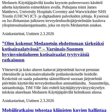
Medanets Käyttäjäpäivillä kuultu keynote-puheenvuoro käsitteli
aihetta käytännön esimerkkien avulla. Puhujana toimi James
Matthews, University Hospitals Coventry and Warwickshire NHS
Trustin (UHCW) ICT- ja digitaalisten palveluiden johtaja. Kyseessä
on Iso-Britannian julkiseen terveydenhuoltojärjestelmään kuuluva
yliopistosairaalaorganisaatio, joka on myös Medanetsin asiakas.
Asiakastarinat, Uutinen
2.3.2026
”Olen kokenut Medanetsin ehdottoman tärkeäksi
kotisairaalatyössä” – Varsinais-Suomen
hyvinvointialueen kotisairaalat tyytyväisiä
ratkaisuun
Yhtenevät ja koko alueen kattavat järjestelmät luovat perustan
yhtenäiselle ja kokonaisvaltaiselle potilaskeskeiselle hoidolle.
Keskeistä on saada palautetta säännöllisesti suoraan järjestelmiä
päivittäin käyttäviltä terveydenhuollon ammattilaisilta. Suunnittelija,
sairaanhoitaja, TtM Ville Jalo esitteli käyttäjätyytyväisyyskyselyn
tuloksia alueeltaan Medanets Käyttäjäpäivillä helmikuun alussa.
Asiakastarinat, Uutinen
2.3.2026
Mobiiliratkaisu tehostaa kliinisten kuvien hallintaa