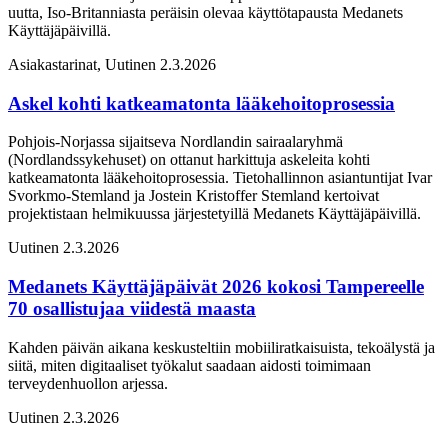
uutta, Iso-Britanniasta peräisin olevaa käyttötapausta Medanets
Käyttäjäpäivillä.
Asiakastarinat, Uutinen
2.3.2026
Askel kohti katkeamatonta lääkehoitoprosessia
Pohjois-Norjassa sijaitseva Nordlandin sairaalaryhmä
(Nordlandssykehuset) on ottanut harkittuja askeleita kohti
katkeamatonta lääkehoitoprosessia. Tietohallinnon asiantuntijat Ivar
Svorkmo-Stemland ja Jostein Kristoffer Stemland kertoivat
projektistaan helmikuussa järjestetyillä Medanets Käyttäjäpäivillä.
Uutinen
2.3.2026
Medanets Käyttäjäpäivät 2026 kokosi Tampereelle
70 osallistujaa viidestä maasta
Kahden päivän aikana keskusteltiin mobiiliratkaisuista, tekoälystä ja
siitä, miten digitaaliset työkalut saadaan aidosti toimimaan
terveydenhuollon arjessa.
Uutinen
2.3.2026