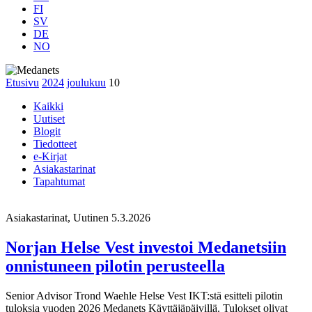
FI
SV
DE
NO
Etusivu
2024
joulukuu
10
Kaikki
Uutiset
Blogit
Tiedotteet
e-Kirjat
Asiakastarinat
Tapahtumat
Asiakastarinat, Uutinen
5.3.2026
Norjan Helse Vest investoi Medanetsiin
onnistuneen pilotin perusteella
Senior Advisor Trond Waehle Helse Vest IKT:stä esitteli pilotin
tuloksia vuoden 2026 Medanets Käyttäjäpäivillä. Tulokset olivat