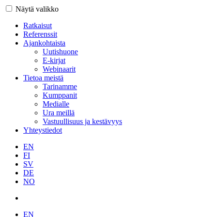
Näytä valikko
Ratkaisut
Referenssit
Ajankohtaista
Uutishuone
E-kirjat
Webinaarit
Tietoa meistä
Tarinamme
Kumppanit
Medialle
Ura meillä
Vastuullisuus ja kestävyys
Yhteystiedot
EN
FI
SV
DE
NO
EN