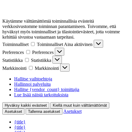
Käytämme välttämättömiä toiminnallisia evästeitä
verkkosivustomme toiminnan parantamiseen. Toivomme, että
hyväksyt myös toiminnalliset ja tilastointievästeet, jotta voimme
kehittää sivustoa vastaamaan tarpeitasi.
Toiminnalliset
Toiminnalliset
Aina aktiivinen
Preferences
Preferences
Statistiikka
Statistiikka
Markkinointi
Markkinointi
Hallitse vaihtoehtoja
Hallinnoi palveluita
Hallitse {vendor_count} toimittajia
Lue lisää näistä tarkoituksista
Hyväksy kaikki evästeet
Kiellä muut kuin välttämättömät
Asetukset
Asetukset
Tallenna asetukset
{title}
{title}