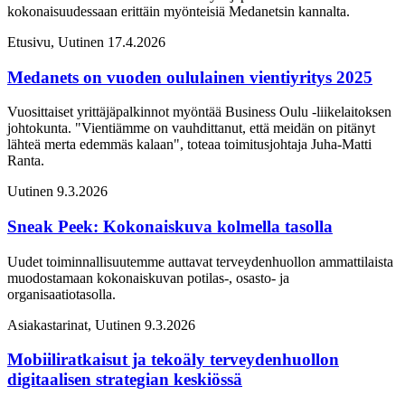
kokonaisuudessaan erittäin myönteisiä Medanetsin kannalta.
Etusivu, Uutinen
17.4.2026
Medanets on vuoden oululainen vientiyritys 2025
Vuosittaiset yrittäjäpalkinnot myöntää Business Oulu -liikelaitoksen
johtokunta. "Vientiämme on vauhdittanut, että meidän on pitänyt
lähteä merta edemmäs kalaan", toteaa toimitusjohtaja Juha-Matti
Ranta.
Uutinen
9.3.2026
Sneak Peek: Kokonaiskuva kolmella tasolla
Uudet toiminnallisuutemme auttavat terveydenhuollon ammattilaista
muodostamaan kokonaiskuvan potilas-, osasto- ja
organisaatiotasolla.
Asiakastarinat, Uutinen
9.3.2026
Mobiiliratkaisut ja tekoäly terveydenhuollon
digitaalisen strategian keskiössä