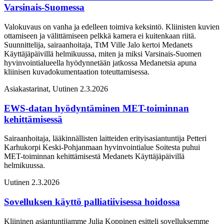
Varsinais-Suomessa
Valokuvaus on vanha ja edelleen toimiva keksintö. Kliinisten kuvien
ottamiseen ja välittämiseen pelkkä kamera ei kuitenkaan riitä.
Suunnittelija, sairaanhoitaja, TtM Ville Jalo kertoi Medanets
Käyttäjäpäivillä helmikuussa, miten ja miksi Varsinais-Suomen
hyvinvointialueella hyödynnetään jatkossa Medanetsia apuna
kliinisen kuvadokumentaation toteuttamisessa.
Asiakastarinat, Uutinen
2.3.2026
EWS-datan hyödyntäminen MET-toiminnan
kehittämisessä
Sairaanhoitaja, lääkinnällisten laitteiden erityisasiantuntija Petteri
Karhukorpi Keski-Pohjanmaan hyvinvointialue Soitesta puhui
MET-toiminnan kehittämisestä Medanets Käyttäjäpäivillä
helmikuussa.
Uutinen
2.3.2026
Sovelluksen käyttö palliatiivisessa hoidossa
Kliininen asiantuntijamme Julia Koppinen esitteli sovelluksemme