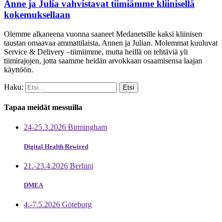
Anne ja Julia vahvistavat tiimiämme kliinisellä
kokemuksellaan
Olemme alkaneena vuonna saaneet Medanetsille kaksi kliinisen
taustan omaavaa ammattilaista, Annen ja Julian. Molemmat kuuluvat
Service & Delivery –tiimiimme, mutta heillä on tehtäviä yli
tiimirajojen, jotta saamme heidän arvokkaan osaamisensa laajan
käyttöön.
Haku:
Tapaa meidät messuilla
24-25.3.2026 Birmingham
Digital Health Rewired
21.-23.4.2026 Berliini
DMEA
4.-7.5.2026 Göteborg