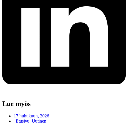
Lue myös
17 huhtikuun, 2026
|
Etusivu
,
Uutinen