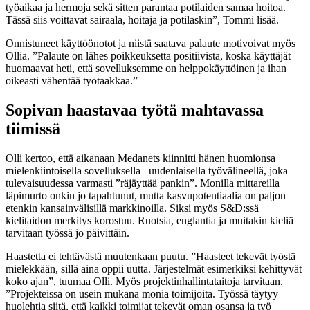
työaikaa ja hermoja sekä sitten parantaa potilaiden samaa hoitoa.
Tässä siis voittavat sairaala, hoitaja ja potilaskin”, Tommi lisää.
Onnistuneet käyttöönotot ja niistä saatava palaute motivoivat myös
Ollia. ”Palaute on lähes poikkeuksetta positiivista, koska käyttäjät
huomaavat heti, että sovelluksemme on helppokäyttöinen ja ihan
oikeasti vähentää työtaakkaa.”
Sopivan haastavaa työtä mahtavassa
tiimissä
Olli kertoo, että aikanaan Medanets kiinnitti hänen huomionsa
mielenkiintoisella sovelluksella –uudenlaisella työvälineellä, joka
tulevaisuudessa varmasti ”räjäyttää pankin”. Monilla mittareilla
läpimurto onkin jo tapahtunut, mutta kasvupotentiaalia on paljon
etenkin kansainvälisillä markkinoilla. Siksi myös S&D:ssä
kielitaidon merkitys korostuu. Ruotsia, englantia ja muitakin kieliä
tarvitaan työssä jo päivittäin.
Haastetta ei tehtävästä muutenkaan puutu. ”Haasteet tekevät työstä
mielekkään, sillä aina oppii uutta. Järjestelmät esimerkiksi kehittyvät
koko ajan”, tuumaa Olli. Myös projektinhallintataitoja tarvitaan.
”Projekteissa on usein mukana monia toimijoita. Työssä täytyy
huolehtia siitä, että kaikki toimijat tekevät oman osansa ja työ