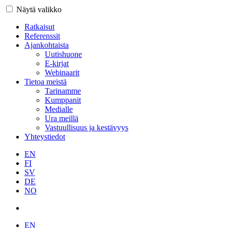
Näytä valikko
Ratkaisut
Referenssit
Ajankohtaista
Uutishuone
E-kirjat
Webinaarit
Tietoa meistä
Tarinamme
Kumppanit
Medialle
Ura meillä
Vastuullisuus ja kestävyys
Yhteystiedot
EN
FI
SV
DE
NO
EN