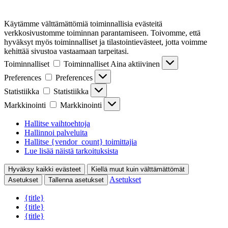
Käytämme välttämättömiä toiminnallisia evästeitä
verkkosivustomme toiminnan parantamiseen. Toivomme, että
hyväksyt myös toiminnalliset ja tilastointievästeet, jotta voimme
kehittää sivustoa vastaamaan tarpeitasi.
Toiminnalliset
Toiminnalliset
Aina aktiivinen
Preferences
Preferences
Statistiikka
Statistiikka
Markkinointi
Markkinointi
Hallitse vaihtoehtoja
Hallinnoi palveluita
Hallitse {vendor_count} toimittajia
Lue lisää näistä tarkoituksista
Hyväksy kaikki evästeet
Kiellä muut kuin välttämättömät
Asetukset
Asetukset
Tallenna asetukset
{title}
{title}
{title}