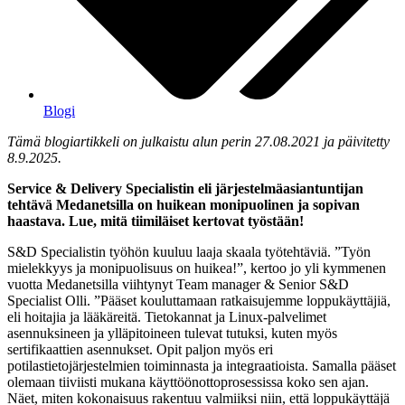
Blogi
Tämä blogiartikkeli on julkaistu alun perin
27.08.2021 j
a päivitetty
8.9.2025.
Service & Delivery Specialistin eli järjestelmäasiantuntijan
tehtävä Medanetsilla on huikean monipuolinen ja sopivan
haastava. Lue, mitä tiimiläiset kertovat työstään!
S&D Specialistin työhön kuuluu laaja skaala työtehtäviä. ”Työn
mielekkyys ja monipuolisuus on huikea!”, kertoo jo yli kymmenen
vuotta Medanetsilla viihtynyt Team manager & Senior S&D
Specialist Olli. ”Pääset kouluttamaan ratkaisujemme loppukäyttäjiä,
eli hoitajia ja lääkäreitä. Tietokannat ja Linux-palvelimet
asennuksineen ja ylläpitoineen tulevat tutuksi, kuten myös
sertifikaattien asennukset. Opit paljon myös eri
potilastietojärjestelmien toiminnasta ja integraatioista. Samalla pääset
olemaan tiiviisti mukana käyttöönottoprosessissa koko sen ajan.
Näet, miten kokonaisuus rakentuu valmiiksi niin, että loppukäyttäjä