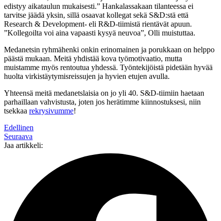
edistyy aikataulun mukaisesti.” Hankalassakaan tilanteessa ei
tarvitse jäädä yksin, sillä osaavat kollegat sekä S&D:stä että
Research & Development- eli R&D-tiimistä rientävät apuun.
”Kollegoilta voi aina vapaasti kysyä neuvoa”, Olli muistuttaa.
Medanetsin ryhmähenki onkin erinomainen ja porukkaan on helppo
päästä mukaan. Meitä yhdistää kova työmotivaatio, mutta
muistamme myös rentoutua yhdessä. Työntekijöistä pidetään hyvää
huolta virkistäytymisreissujen ja hyvien etujen avulla.
Yhteensä meitä medanetslaisia on jo yli 40. S&D-tiimiin haetaan
parhaillaan vahvistusta, joten jos herätimme kiinnostuksesi, niin
tsekkaa
rekrysivumme
!
Edellinen
Seuraava
Jaa artikkeli: