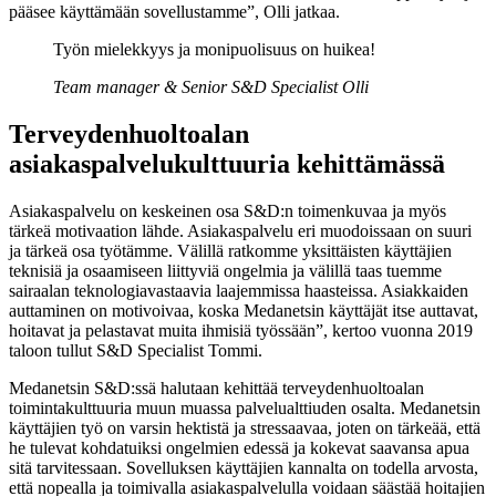
pääsee käyttämään sovellustamme”, Olli jatkaa.
Työn mielekkyys ja monipuolisuus on huikea!
Team manager & Senior S&D Specialist Olli
Terveydenhuoltoalan
asiakaspalvelukulttuuria kehittämässä
Asiakaspalvelu on keskeinen osa S&D:n toimenkuvaa ja myös
tärkeä motivaation lähde. Asiakaspalvelu eri muodoissaan on suuri
ja tärkeä osa työtämme. Välillä ratkomme yksittäisten käyttäjien
teknisiä ja osaamiseen liittyviä ongelmia ja välillä taas tuemme
sairaalan teknologiavastaavia laajemmissa haasteissa. Asiakkaiden
auttaminen on motivoivaa, koska Medanetsin käyttäjät itse auttavat,
hoitavat ja pelastavat muita ihmisiä työssään”, kertoo vuonna 2019
taloon tullut S&D Specialist Tommi.
Medanetsin S&D:ssä halutaan kehittää terveydenhuoltoalan
toimintakulttuuria muun muassa palvelualttiuden osalta. Medanetsin
käyttäjien työ on varsin hektistä ja stressaavaa, joten on tärkeää, että
he tulevat kohdatuiksi ongelmien edessä ja kokevat saavansa apua
sitä tarvitessaan. Sovelluksen käyttäjien kannalta on todella arvosta,
että nopealla ja toimivalla asiakaspalvelulla voidaan säästää hoitajien