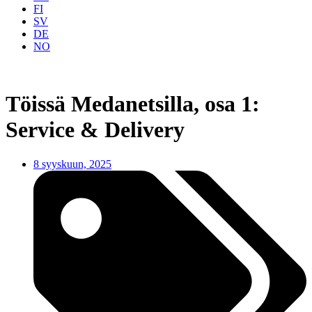
FI
SV
DE
NO
Töissä Medanetsilla, osa 1:
Service & Delivery
8 syyskuun, 2025