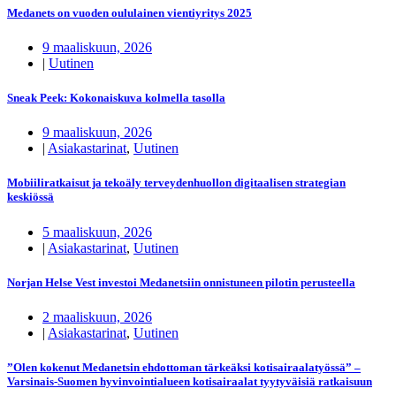
Medanets on vuoden oululainen vientiyritys 2025
9 maaliskuun, 2026
|
Uutinen
Sneak Peek: Kokonaiskuva kolmella tasolla
9 maaliskuun, 2026
|
Asiakastarinat
,
Uutinen
Mobiiliratkaisut ja tekoäly terveydenhuollon digitaalisen strategian
keskiössä
5 maaliskuun, 2026
|
Asiakastarinat
,
Uutinen
Norjan Helse Vest investoi Medanetsiin onnistuneen pilotin perusteella
2 maaliskuun, 2026
|
Asiakastarinat
,
Uutinen
”Olen kokenut Medanetsin ehdottoman tärkeäksi kotisairaalatyössä” –
Varsinais-Suomen hyvinvointialueen kotisairaalat tyytyväisiä ratkaisuun