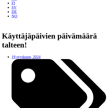
FI
SV
DE
NO
Käyttäjäpäivien päivämäärä
talteen!
19 syyskuun, 2024