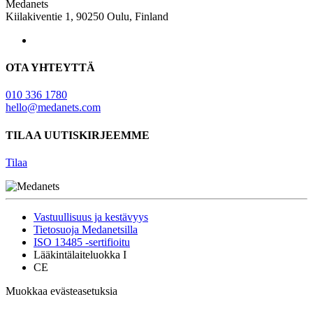
Medanets
Kiilakiventie 1, 90250 Oulu, Finland
OTA YHTEYTTÄ
010 336 1780
hello@medanets.com
TILAA UUTISKIRJEEMME
Tilaa
Vastuullisuus ja kestävyys
Tietosuoja Medanetsilla
ISO 13485 -sertifioitu
Lääkintälaiteluokka I
CE
Muokkaa evästeasetuksia