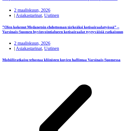
2 maaliskuun, 2026
|
Asiakastarinat
,
Uutinen
”Olen kokenut Medanetsin ehdottoman tärkeäksi kotisairaalatyössä” –
Varsinais-Suomen hyvinvointialueen kotisairaalat tyytyväisiä ratkaisuun
2 maaliskuun, 2026
|
Asiakastarinat
,
Uutinen
Mobiiliratkaisu tehostaa kliinisten kuvien hallintaa Varsinais-Suomessa