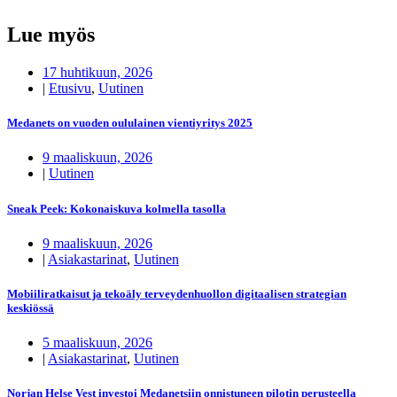
Lue myös
17 huhtikuun, 2026
|
Etusivu
,
Uutinen
Medanets on vuoden oululainen vientiyritys 2025
9 maaliskuun, 2026
|
Uutinen
Sneak Peek: Kokonaiskuva kolmella tasolla
9 maaliskuun, 2026
|
Asiakastarinat
,
Uutinen
Mobiiliratkaisut ja tekoäly terveydenhuollon digitaalisen strategian
keskiössä
5 maaliskuun, 2026
|
Asiakastarinat
,
Uutinen
Norjan Helse Vest investoi Medanetsiin onnistuneen pilotin perusteella