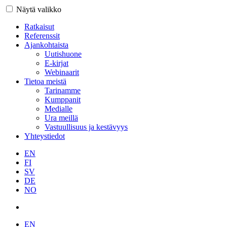
Näytä valikko
Ratkaisut
Referenssit
Ajankohtaista
Uutishuone
E-kirjat
Webinaarit
Tietoa meistä
Tarinamme
Kumppanit
Medialle
Ura meillä
Vastuullisuus ja kestävyys
Yhteystiedot
EN
FI
SV
DE
NO
EN