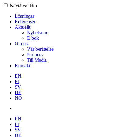
Näytä valikko
Lösningar
Referenser
Aktuellt
Nyhetsrum
E-bok
Om oss
Vår berättelse
Partners
Till Media
Kontakt
EN
FI
SV
DE
NO
EN
FI
SV
DE