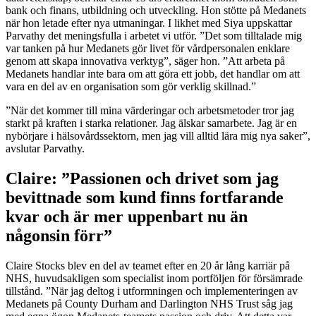
bank och finans, utbildning och utveckling. Hon stötte på Medanets
när hon letade efter nya utmaningar. I likhet med Siya uppskattar
Parvathy det meningsfulla i arbetet vi utför. ”Det som tilltalade mig
var tanken på hur Medanets gör livet för vårdpersonalen enklare
genom att skapa innovativa verktyg”, säger hon. ”Att arbeta på
Medanets handlar inte bara om att göra ett jobb, det handlar om att
vara en del av en organisation som gör verklig skillnad.”
”När det kommer till mina värderingar och arbetsmetoder tror jag
starkt på kraften i starka relationer. Jag älskar samarbete. Jag är en
nybörjare i hälsovårdssektorn, men jag vill alltid lära mig nya saker”,
avslutar Parvathy.
Claire: ”Passionen och drivet som jag
bevittnade som kund finns fortfarande
kvar och är mer uppenbart nu än
någonsin förr”
Claire Stocks blev en del av teamet efter en 20 år lång karriär på
NHS, huvudsakligen som specialist inom portföljen för försämrade
tillstånd. ”När jag deltog i utformningen och implementeringen av
Medanets på County Durham and Darlington NHS Trust såg jag