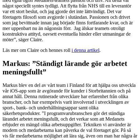
med egna ögon Medanets-teamets passion och driv. Att detta var
något speciellt syntes tydligt. Att flytta från NHS till en leverantör
var ett stort beslut, och jag gjorde det inte lättvindigt. Det var
företagets filosofi som avgjorde i slutändan. Passionen och drivet
som jag bevittnade innan jag började finns fortfarande kvar, och är
mer uppenbart nu än någonsin förr. Jag älskar teamets otroligt
konstruktiva attityd, oavsett eventuella hinder eller utmaningar de
möter”, säger Claire.
Läs mer om Claire och hennes roll
i denna artikel
.
Markus: ”Ständigt lärande gör arbetet
meningsfullt”
Markus blev en del av vårt team i Finland för att hjälpa oss utveckla
vår iOS-app som är avgörande för kunder i Storbritannien och på
annat håll. Denna rutinerade utvecklare har erfarenhet från olika
branscher, och har exempelvis varit involverad i utvecklingen av
sport-, bank- och underhållningsappar samt olika
säkerhetsprodukter. ”I programvarubranschen gör det ständiga
lärandet arbetet meningsfullt, och det verkar som att Medanets
erbjuder en mängd olika arbetsuppgifter. Tekniken vi använder är
modern och medarbetarna kan påverka de val företaget gör. På så
vis får medarbetarna möjlighet att lära sig, även om man har några år