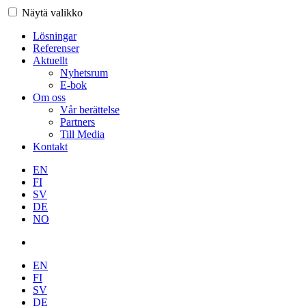
Näytä valikko
Lösningar
Referenser
Aktuellt
Nyhetsrum
E-bok
Om oss
Vår berättelse
Partners
Till Media
Kontakt
EN
FI
SV
DE
NO
EN
FI
SV
DE