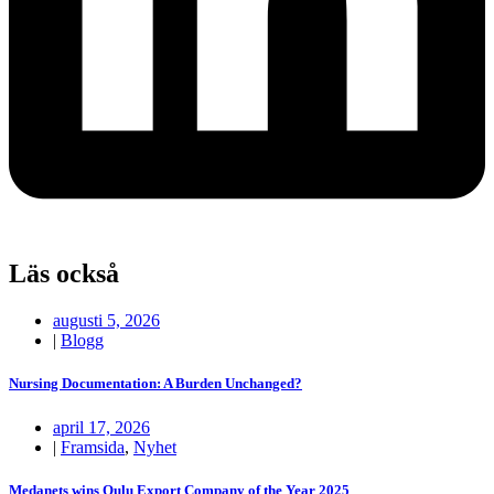
Läs också
augusti 5, 2026
|
Blogg
Nursing Documentation: A Burden Unchanged?
april 17, 2026
|
Framsida
,
Nyhet
Medanets wins Oulu Export Company of the Year 2025