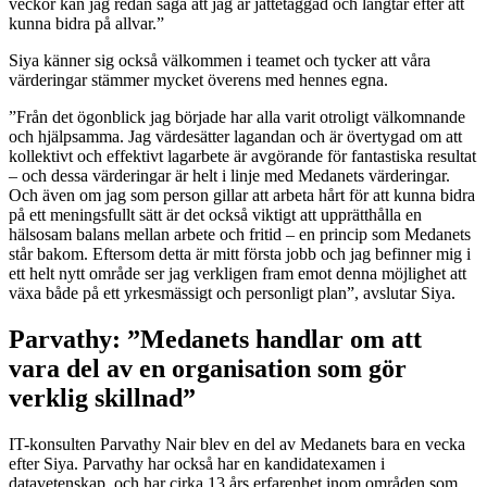
veckor kan jag redan säga att jag är jättetaggad och längtar efter att
kunna bidra på allvar.”
Siya känner sig också välkommen i teamet och tycker att våra
värderingar stämmer mycket överens med hennes egna.
”Från det ögonblick jag började har alla varit otroligt välkomnande
och hjälpsamma. Jag värdesätter lagandan och är övertygad om att
kollektivt och effektivt lagarbete är avgörande för fantastiska resultat
– och dessa värderingar är helt i linje med Medanets värderingar.
Och även om jag som person gillar att arbeta hårt för att kunna bidra
på ett meningsfullt sätt är det också viktigt att upprätthålla en
hälsosam balans mellan arbete och fritid – en princip som Medanets
står bakom. Eftersom detta är mitt första jobb och jag befinner mig i
ett helt nytt område ser jag verkligen fram emot denna möjlighet att
växa både på ett yrkesmässigt och personligt plan”, avslutar Siya.
Parvathy: ”Medanets handlar om att
vara del av en organisation som gör
verklig skillnad”
IT-konsulten Parvathy Nair blev en del av Medanets bara en vecka
efter Siya. Parvathy har också har en kandidatexamen i
datavetenskap, och har cirka 13 års erfarenhet inom områden som