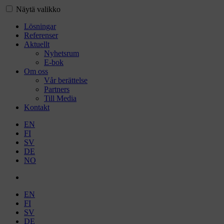
Näytä valikko
Lösningar
Referenser
Aktuellt
Nyhetsrum
E-bok
Om oss
Vår berättelse
Partners
Till Media
Kontakt
EN
FI
SV
DE
NO
EN
FI
SV
DE