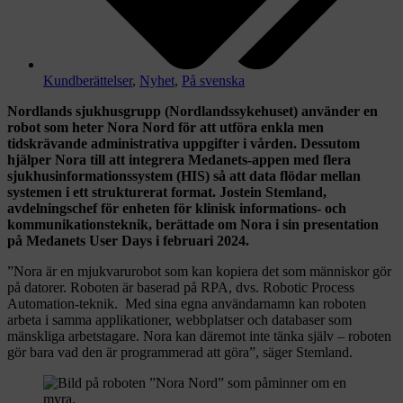
Kundberättelser
,
Nyhet
,
På svenska
Nordlands sjukhusgrupp (Nordlandssykehuset) använder en
robot som heter Nora Nord för att utföra enkla men
tidskrävande administrativa uppgifter i vården. Dessutom
hjälper Nora till att integrera Medanets-appen med flera
sjukhusinformationssystem (HIS) så att data flödar mellan
systemen i ett strukturerat format. Jostein Stemland,
avdelningschef för enheten för klinisk informations- och
kommunikationsteknik, berättade om Nora i sin presentation
på Medanets User Days i februari 2024.
”Nora är en mjukvarurobot som kan kopiera det som människor gör
på datorer. Roboten är baserad på RPA, dvs. Robotic Process
Automation-teknik. Med sina egna användarnamn kan roboten
arbeta i samma applikationer, webbplatser och databaser som
mänskliga arbetstagare. Nora kan däremot inte tänka själv – roboten
gör bara vad den är programmerad att göra”, säger Stemland.