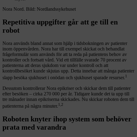
Nora Nord. Bild: Nordlandssykehuset
Repetitiva uppgifter går att ge till en
robot
Nora används bland annat som hjälp i tidsbokningen av patienter
inom öppenvården. Nora har till exempel skickat och behandlat
frågeformulär som används för att ta reda på patientens behov av
kontroller och fortsatt vård. Vid ett tillfälle svarade 70 procent av
patienterna att deras sjukdom var under kontroll och att
kontrollbesöket kunde skjutas upp. Detta innebar att många patienter
1
slapp besöka sjukhuset i onödan och sjukhuset sparade resurser.
Dessutom kontrollerar Nora epikriser och skickar dem till patienter
efter besöken – cirka 270 000 per år. Tidigare kunde det ta upp till
tre månader innan epikriserna skickades. Nu skickar roboten dem till
1,2
patienterna på några minuter.
Roboten knyter ihop system som behöver
prata med varandra