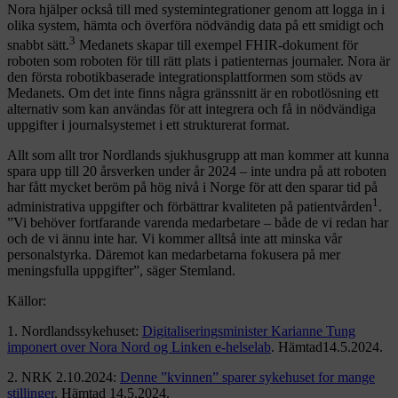
Nora hjälper också till med systemintegrationer genom att logga in i
olika system, hämta och överföra nödvändig data på ett smidigt och
3
snabbt sätt.
Medanets skapar till exempel FHIR-dokument för
roboten som roboten för till rätt plats i patienternas journaler. Nora är
den första robotikbaserade integrationsplattformen som stöds av
Medanets. Om det inte finns några gränssnitt är en robotlösning ett
alternativ som kan användas för att integrera och få in nödvändiga
uppgifter i journalsystemet i ett strukturerat format.
Allt som allt tror Nordlands sjukhusgrupp att man kommer att kunna
spara upp till 20 årsverken under år 2024 – inte undra på att roboten
har fått mycket beröm på hög nivå i Norge för att den sparar tid på
1
administrativa uppgifter och förbättrar kvaliteten på patientvården
.
”Vi behöver fortfarande varenda medarbetare – både de vi redan har
och de vi ännu inte har. Vi kommer alltså inte att minska vår
personalstyrka. Däremot kan medarbetarna fokusera på mer
meningsfulla uppgifter”, säger Stemland.
Källor:
1. Nordlandssykehuset:
Digitaliseringsminister Karianne Tung
imponert over Nora Nord og Linken e-helselab
. Hämtad14.5.2024.
2. NRK 2.10.2024:
Denne ”kvinnen” sparer sykehuset for mange
stillinger
. Hämtad 14.5.2024.