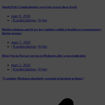
Sneak Peek: Comprehensive overview across three levels
mars 9, 2026
|
Kundberättelser
,
Nyhet
Mobile solutions and AI are key enablers within a healthcare organisation’s
digital strategy
mars 5, 2026
|
Kundberättelser
,
Nyhet
Helse Vest in Norway invests in Medanets after a successful pilot
mars 2, 2026
|
Kundberättelser
,
Nyhet
”I consider Medanets absolutely essential in hospital-at-home”