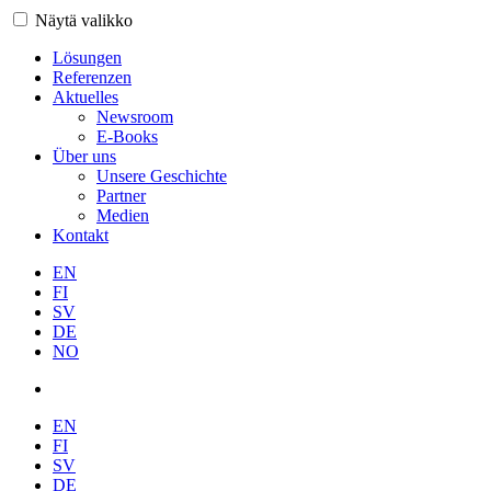
Näytä valikko
Lösungen
Referenzen
Aktuelles
Newsroom
E-Books
Über uns
Unsere Geschichte
Partner
Medien
Kontakt
EN
FI
SV
DE
NO
EN
FI
SV
DE