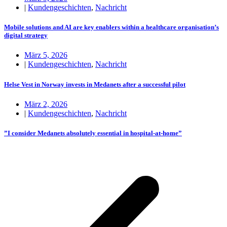
|
Kundengeschichten
,
Nachricht
Mobile solutions and AI are key enablers within a healthcare organisation’s
digital strategy
März 5, 2026
|
Kundengeschichten
,
Nachricht
Helse Vest in Norway invests in Medanets after a successful pilot
März 2, 2026
|
Kundengeschichten
,
Nachricht
”I consider Medanets absolutely essential in hospital-at-home”