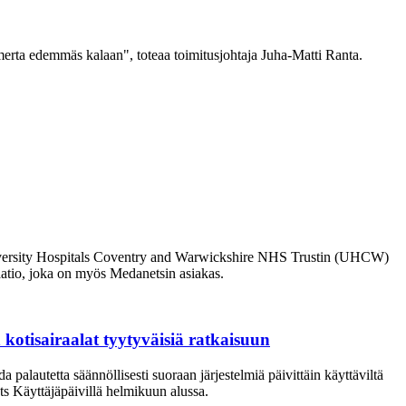
 merta edemmäs kalaan", toteaa toimitusjohtaja Juha-Matti Ranta.
University Hospitals Coventry and Warwickshire NHS Trustin (UHCW)
saatio, joka on myös Medanetsin asiakas.
otisairaalat tyytyväisiä ratkaisuun
 palautetta säännöllisesti suoraan järjestelmiä päivittäin käyttäviltä
ets Käyttäjäpäivillä helmikuun alussa.