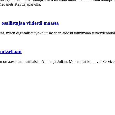
Medanets Käyttäjäpäivillä.
osallistujaa viidestä maasta
iitä, miten digitaaliset työkalut saadaan aidosti toimimaan terveydenhuol
muksellaan
 omaavaa ammattilaista, Annen ja Julian. Molemmat kuuluvat Service & D