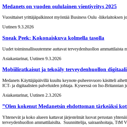
Medanets on vuoden oululainen vientiyritys 2025
Vuosittaiset yrittäjäpalkinnot myöntää Business Oulu -liikelaitoksen 
Uutinen
9.3.2026
Sneak Peek: Kokonaiskuva kolmella tasolla
Uudet toiminnallisuutemme auttavat terveydenhuollon ammattilaista mu
Asiakastarinat, Uutinen
9.3.2026
Mobiiliratkaisut ja tekoäly terveydenhuollon digitaali
Medanets Käyttäjäpäivillä kuultu keynote-puheenvuoro käsitteli ai
ICT- ja digitaalisten palveluiden johtaja. Kyseessä on Iso-Britannian
Asiakastarinat, Uutinen
2.3.2026
”Olen kokenut Medanetsin ehdottoman tärkeäksi kotis
Yhtenevät ja koko alueen kattavat järjestelmät luovat perustan yhtenäise
terveydenhuollon ammattilaisilta. Suunnittelija, sairaanhoitaja, TtM V