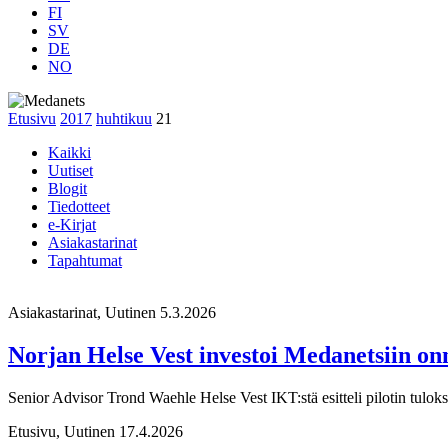
FI
SV
DE
NO
Etusivu
2017
huhtikuu
21
Kaikki
Uutiset
Blogit
Tiedotteet
e-Kirjat
Asiakastarinat
Tapahtumat
Asiakastarinat, Uutinen
5.3.2026
Norjan Helse Vest investoi Medanetsiin onn
Senior Advisor Trond Waehle Helse Vest IKT:stä esitteli pilotin tulo
Etusivu, Uutinen
17.4.2026