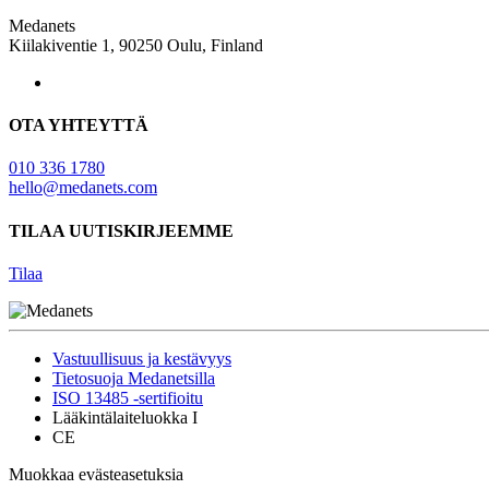
Medanets
Kiilakiventie 1, 90250 Oulu, Finland
OTA YHTEYTTÄ
010 336 1780
hello@medanets.com
TILAA UUTISKIRJEEMME
Tilaa
Vastuullisuus ja kestävyys
Tietosuoja Medanetsilla
ISO 13485 -sertifioitu
Lääkintälaiteluokka I
CE
Muokkaa evästeasetuksia