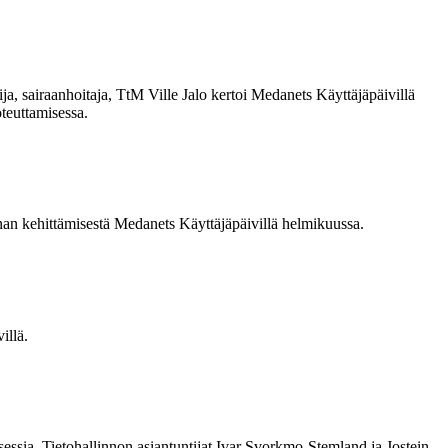
ja, sairaanhoitaja, TtM Ville Jalo kertoi Medanets Käyttäjäpäivillä
teuttamisessa.
nnan kehittämisestä Medanets Käyttäjäpäivillä helmikuussa.
illä.
essia. Tietohallinnon asiantuntijat Ivar Svorkmo-Stemland ja Jostein