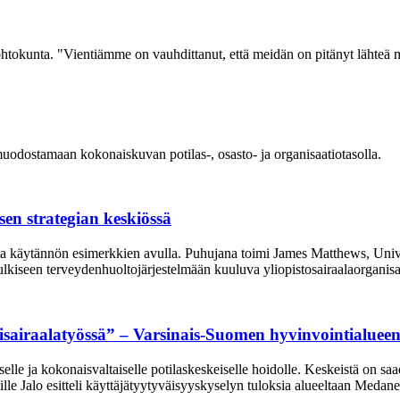
johtokunta. "Vientiämme on vauhdittanut, että meidän on pitänyt lähteä
odostamaan kokonaiskuvan potilas-, osasto- ja organisaatiotasolla.
sen strategian keskiössä
hetta käytännön esimerkkien avulla. Puhujana toimi James Matthews, 
 julkiseen terveydenhuoltojärjestelmään kuuluva yliopistosairaalaorgani
airaalatyössä” – Varsinais-Suomen hyvinvointialueen k
lle ja kokonaisvaltaiselle potilaskeskeiselle hoidolle. Keskeistä on saada
ille Jalo esitteli käyttäjätyytyväisyyskyselyn tuloksia alueeltaan Medan