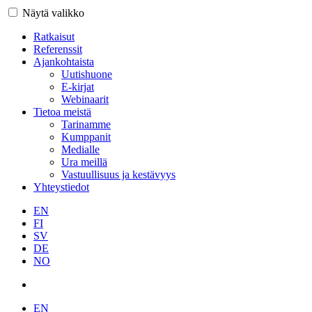
Näytä valikko
Ratkaisut
Referenssit
Ajankohtaista
Uutishuone
E-kirjat
Webinaarit
Tietoa meistä
Tarinamme
Kumppanit
Medialle
Ura meillä
Vastuullisuus ja kestävyys
Yhteystiedot
EN
FI
SV
DE
NO
EN