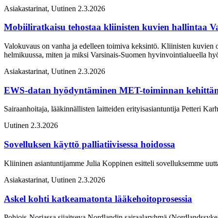
Asiakastarinat, Uutinen
2.3.2026
Mobiiliratkaisu tehostaa kliinisten kuvien hallintaa 
Valokuvaus on vanha ja edelleen toimiva keksintö. Kliinisten kuvien ot
helmikuussa, miten ja miksi Varsinais-Suomen hyvinvointialueella hy
Asiakastarinat, Uutinen
2.3.2026
EWS-datan hyödyntäminen MET-toiminnan kehittäm
Sairaanhoitaja, lääkinnällisten laitteiden erityisasiantuntija Petter
Uutinen
2.3.2026
Sovelluksen käyttö palliatiivisessa hoidossa
Kliininen asiantuntijamme Julia Koppinen esitteli sovelluksemme uutta
Asiakastarinat, Uutinen
2.3.2026
Askel kohti katkeamatonta lääkehoitoprosessia
Pohjois-Norjassa sijaitseva Nordlandin sairaalaryhmä (Nordlandssykehu