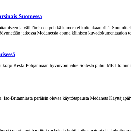
Varsinais-Suomessa
tamiseen ja välittämiseen pelkkä kamera ei kuitenkaan riitä. Suunnitteli
ödynnetään jatkossa Medanetsia apuna kliinisen kuvadokumentaation to
isessä
i Karhukorpi Keski-Pohjanmaan hyvinvointialue Soitesta puhui MET-toimi
, Iso-Britanniasta peräisin olevaa käyttötapausta Medanets Käyttäjäpäiv
set) on ottanut harkittuja askeleita kohti katkeamatonta lääkehoitopros