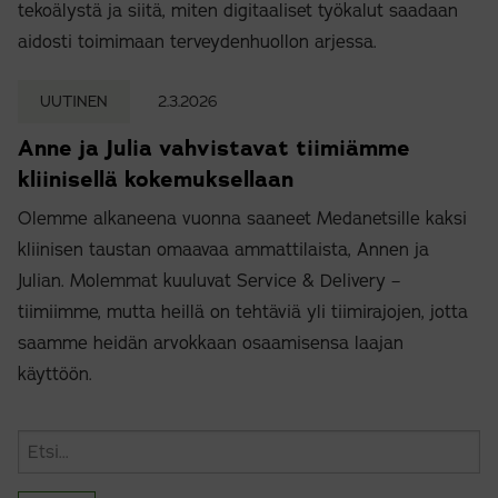
tekoälystä ja siitä, miten digitaaliset työkalut saadaan
aidosti toimimaan terveydenhuollon arjessa.
UUTINEN
2.3.2026
Anne ja Julia vahvistavat tiimiämme
kliinisellä kokemuksellaan
Olemme alkaneena vuonna saaneet Medanetsille kaksi
kliinisen taustan omaavaa ammattilaista, Annen ja
Julian. Molemmat kuuluvat Service & Delivery –
tiimiimme, mutta heillä on tehtäviä yli tiimirajojen, jotta
saamme heidän arvokkaan osaamisensa laajan
käyttöön.