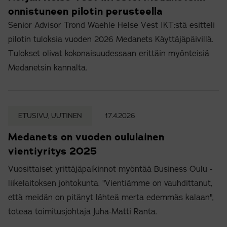
onnistuneen pilotin perusteella
Senior Advisor Trond Waehle Helse Vest IKT:stä esitteli
pilotin tuloksia vuoden 2026 Medanets Käyttäjäpäivillä.
Tulokset olivat kokonaisuudessaan erittäin myönteisiä
Medanetsin kannalta.
ETUSIVU, UUTINEN
17.4.2026
Medanets on vuoden oululainen
vientiyritys 2025
Vuosittaiset yrittäjäpalkinnot myöntää Business Oulu -
liikelaitoksen johtokunta. "Vientiämme on vauhdittanut,
että meidän on pitänyt lähteä merta edemmäs kalaan",
toteaa toimitusjohtaja Juha-Matti Ranta.