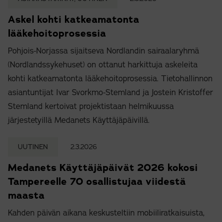
Askel kohti katkeamatonta
lääkehoitoprosessia
Pohjois-Norjassa sijaitseva Nordlandin sairaalaryhmä
(Nordlandssykehuset) on ottanut harkittuja askeleita
kohti katkeamatonta lääkehoitoprosessia. Tietohallinnon
asiantuntijat Ivar Svorkmo-Stemland ja Jostein Kristoffer
Stemland kertoivat projektistaan helmikuussa
järjestetyillä Medanets Käyttäjäpäivillä.
UUTINEN
2.3.2026
Medanets Käyttäjäpäivät 2026 kokosi
Tampereelle 70 osallistujaa viidestä
maasta
Kahden päivän aikana keskusteltiin mobiiliratkaisuista,