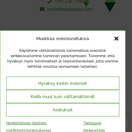
010 336 1780
hello@medanets.com
TILAA UUTISKIRJEEMME
Muokkaa evästeasetuksia
Tilaa
Käytämme välttämättömiä toiminnallisia evästeitä
verkkosivustomme toiminnan parantamiseen. Toivomme, että
hyväksyt myös toiminnalliset ja tilastointievästeet, jotta voimme
kehittää sivustoa vastaamaan tarpeitasi.
Vastuullisuus ja kestävyys
Hyväksy kaikki evästeet
Tietosuoja Medanetsilla
Kiellä muut kuin välttämättömät
ISO 13485 -sertifioitu
Asetukset
Lääkintälaiteluokka I
Henkilötietojen käsittely
Tietosuoja
CE
markkinointitarkoituksessa
Medanetsilla