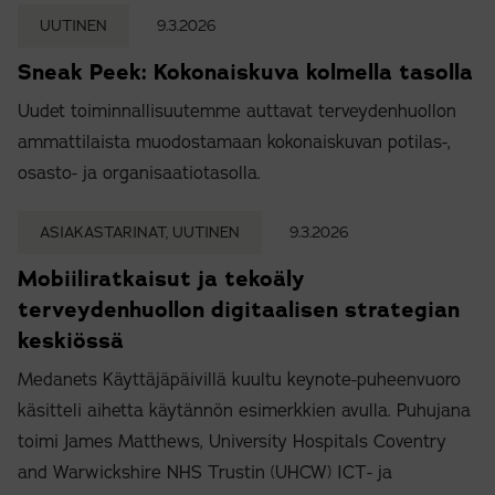
UUTINEN
9.3.2026
Sneak Peek: Kokonaiskuva kolmella tasolla
Uudet toiminnallisuutemme auttavat terveydenhuollon
ammattilaista muodostamaan kokonaiskuvan potilas-,
osasto- ja organisaatiotasolla.
ASIAKASTARINAT, UUTINEN
9.3.2026
Mobiiliratkaisut ja tekoäly
terveydenhuollon digitaalisen strategian
keskiössä
Medanets Käyttäjäpäivillä kuultu keynote-puheenvuoro
käsitteli aihetta käytännön esimerkkien avulla. Puhujana
toimi James Matthews, University Hospitals Coventry
and Warwickshire NHS Trustin (UHCW) ICT- ja