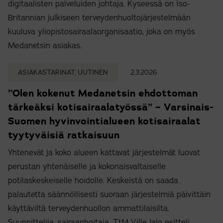
digitaalisten palveluiden johtaja. Kyseessä on Iso-
Britannian julkiseen terveydenhuoltojärjestelmään
kuuluva yliopistosairaalaorganisaatio, joka on myös
Medanetsin asiakas.
ASIAKASTARINAT, UUTINEN
2.3.2026
”Olen kokenut Medanetsin ehdottoman
tärkeäksi kotisairaalatyössä” – Varsinais-
Suomen hyvinvointialueen kotisairaalat
tyytyväisiä ratkaisuun
Yhtenevät ja koko alueen kattavat järjestelmät luovat
perustan yhtenäiselle ja kokonaisvaltaiselle
potilaskeskeiselle hoidolle. Keskeistä on saada
palautetta säännöllisesti suoraan järjestelmiä päivittäin
käyttäviltä terveydenhuollon ammattilaisilta.
Suunnittelija, sairaanhoitaja, TtM Ville Jalo esitteli