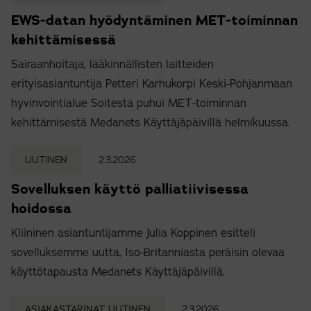
EWS-datan hyödyntäminen MET-toiminnan
kehittämisessä
Sairaanhoitaja, lääkinnällisten laitteiden
erityisasiantuntija Petteri Karhukorpi Keski-Pohjanmaan
hyvinvointialue Soitesta puhui MET-toiminnan
kehittämisestä Medanets Käyttäjäpäivillä helmikuussa.
UUTINEN
2.3.2026
Sovelluksen käyttö palliatiivisessa
hoidossa
Kliininen asiantuntijamme Julia Koppinen esitteli
sovelluksemme uutta, Iso-Britanniasta peräisin olevaa
käyttötapausta Medanets Käyttäjäpäivillä.
ASIAKASTARINAT, UUTINEN
2.3.2026