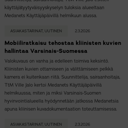
käyttäjätyytyväisyyskyselyn tuloksia alueeltaan
Medanets Käyttäjäpäivillä helmikuun alussa.
ASIAKASTARINAT, UUTINEN
2.3.2026
Mobiiliratkaisu tehostaa kliinisten kuvien
hallintaa Varsinais-Suomessa
Valokuvaus on vanha ja edelleen toimiva keksintö.
Kliinisten kuvien ottamiseen ja välittämiseen pelkkä
kamera ei kuitenkaan riitä. Suunnittelija, sairaanhoitaja,
TtM Ville Jalo kertoi Medanets Käyttäjäpäivillä
helmikuussa, miten ja miksi Varsinais-Suomen
hyvinvointialueella hyödynnetään jatkossa Medanetsia
apuna kliinisen kuvadokumentaation toteuttamisessa.
ASIAKASTARINAT, UUTINEN
2.3.2026