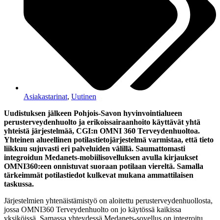
Asiakastarinat
,
Uutinen
Uudistuksen jälkeen Pohjois-Savon hyvinvointialueen
perusterveydenhuolto ja erikoissairaanhoito käyttävät yhtä
yhteistä järjestelmää, CGI:n OMNI 360 Terveydenhuoltoa.
Yhteinen alueellinen potilastietojärjestelmä varmistaa, että tieto
liikkuu sujuvasti eri palveluiden välillä. Saumattomasti
integroidun Medanets-mobiilisovelluksen avulla kirjaukset
OMNI360:een onnistuvat suoraan potilaan viereltä. Samalla
tärkeimmät potilastiedot kulkevat mukana ammattilaisen
taskussa.
Järjestelmien yhtenäistämistyö on aloitettu perusterveydenhuollosta,
jossa OMNI360 Terveydenhuolto on jo käytössä kaikissa
yksiköissä. Samassa yhteydessä Medanets-sovellus on integroitu