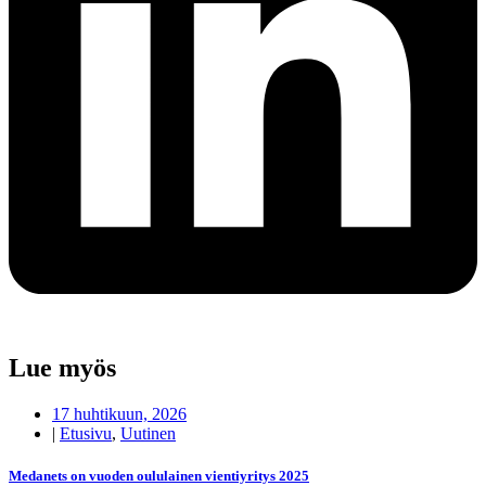
Lue myös
17 huhtikuun, 2026
|
Etusivu
,
Uutinen
Medanets on vuoden oululainen vientiyritys 2025