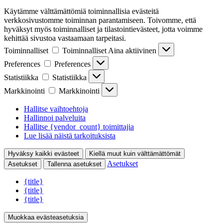
Käytämme välttämättömiä toiminnallisia evästeitä
verkkosivustomme toiminnan parantamiseen. Toivomme, että
hyväksyt myös toiminnalliset ja tilastointievästeet, jotta voimme
kehittää sivustoa vastaamaan tarpeitasi.
Toiminnalliset
Toiminnalliset
Aina aktiivinen
Preferences
Preferences
Statistiikka
Statistiikka
Markkinointi
Markkinointi
Hallitse vaihtoehtoja
Hallinnoi palveluita
Hallitse {vendor_count} toimittajia
Lue lisää näistä tarkoituksista
Hyväksy kaikki evästeet
Kiellä muut kuin välttämättömät
Asetukset
Asetukset
Tallenna asetukset
{title}
{title}
{title}
Muokkaa evästeasetuksia