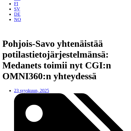
FI
SV
DE
NO
Pohjois-Savo yhtenäistää
potilastietojärjestelmänsä:
Medanets toimii nyt CGI:n
OMNI360:n yhteydessä
23 syyskuun, 2025