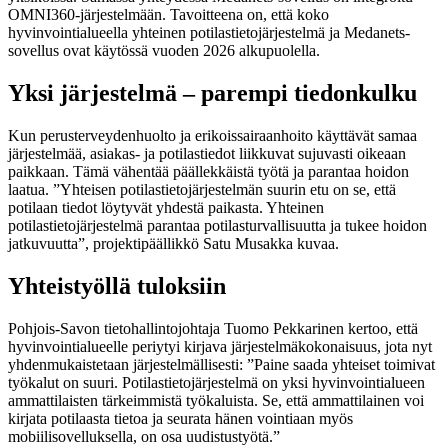
OMNI360-järjestelmään. Tavoitteena on, että koko
hyvinvointialueella yhteinen potilastietojärjestelmä ja Medanets-
sovellus ovat käytössä vuoden 2026 alkupuolella.
Yksi järjestelmä – parempi tiedonkulku
Kun perusterveydenhuolto ja erikoissairaanhoito käyttävät samaa
järjestelmää, asiakas- ja potilastiedot liikkuvat sujuvasti oikeaan
paikkaan. Tämä vähentää päällekkäistä työtä ja parantaa hoidon
laatua.
”Yhteisen potilastietojärjestelmän suurin etu on se, että
potilaan tiedot löytyvät yhdestä paikasta. Yhteinen
potilastietojärjestelmä parantaa potilasturvallisuutta ja tukee hoidon
jatkuvuutta”, projektipäällikkö Satu Musakka kuvaa.
Yhteistyöllä tuloksiin
Pohjois-Savon tietohallintojohtaja Tuomo Pekkarinen kertoo, että
hyvinvointialueelle periytyi kirjava järjestelmäkokonaisuus, jota nyt
yhdenmukaistetaan järjestelmällisesti: ”Paine saada yhteiset toimivat
työkalut on suuri. Potilastietojärjestelmä on yksi hyvinvointialueen
ammattilaisten tärkeimmistä työkaluista. Se, että ammattilainen voi
kirjata potilaasta tietoa ja seurata hänen vointiaan myös
mobiilisovelluksella, on osa uudistustyötä.”