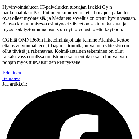
Hyvinvointialueen IT-palveluiden tuottajan Istekki Oy:n
hankepäällikkö Pasi Puttonen kommentoi, että hoitajien palautteet
ovat olleet myönteisiä, ja Medanets-sovellus on otettu hyvin vastaan.
Alussa kirjautumisessa esiintyneet viiveet on saatu ratkaistua, ja
myös lääkitystoiminnallisuus on nyt toivotusti otettu käyttöön.
CGI:ltä OMNI360:n liiketoimintajohtaja Kimmo Alaniska kertoo,
että hyvinvointialueen, tilaajan ja toimittajan välinen yhteistyö on
ollut tiivistä ja rakentavaa. Kolmikantainen tekeminen on ollut
ratkaisevassa roolissa onnistuneessa toteutuksessa ja luo vahvan
pohjan myös tulevaisuuden kehitykselle.
Edellinen
Seuraava
Jaa artikkeli: