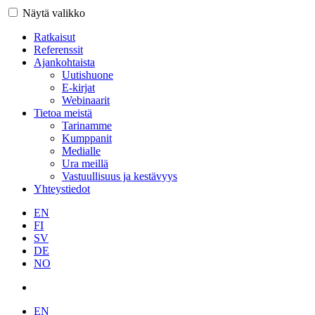
Näytä valikko
Ratkaisut
Referenssit
Ajankohtaista
Uutishuone
E-kirjat
Webinaarit
Tietoa meistä
Tarinamme
Kumppanit
Medialle
Ura meillä
Vastuullisuus ja kestävyys
Yhteystiedot
EN
FI
SV
DE
NO
EN