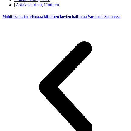
|
Asiakastarinat
,
Uutinen
Mobiiliratkaisu tehostaa kliinisten kuvien hallintaa Varsinais-Suomessa