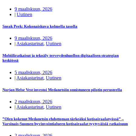
9 maaliskuun, 2026
|
Uutinen
Sneak Peek: Kokonaiskuva kolmella tasolla
9 maaliskuun, 2026
|
Asiakastarinat
,
Uutinen
Mobiiliratkaisut ja tekoäly terveydenhuollon digitaalisen strategian
keskiössä
5 maaliskuun, 2026
|
Asiakastarinat
,
Uutinen
Norjan Helse Vest investoi Medanetsiin onnistuneen pilotin perusteella
2 maaliskuun, 2026
|
Asiakastarinat
,
Uutinen
”Olen kokenut Medanetsin ehdottoman tärkeäksi kotisairaalatyössä” –
Varsinais-Suomen hyvinvointialueen kotisairaalat tyytyväisiä ratkaisuun
2 maaliskuun, 2026