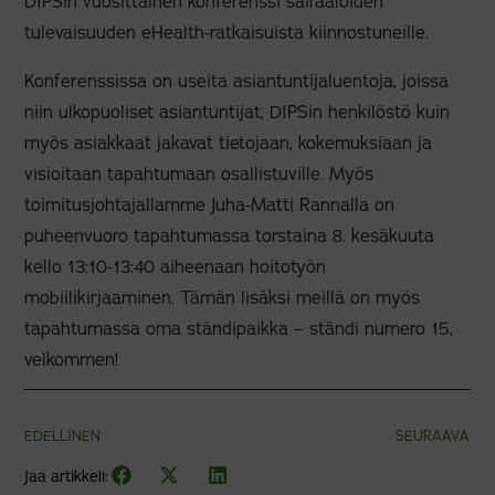
DIPSin vuosittainen konferenssi sairaaloiden
tulevaisuuden eHealth-ratkaisuista kiinnostuneille.
Konferenssissa on useita asiantuntijaluentoja, joissa
niin ulkopuoliset asiantuntijat, DIPSin henkilöstö kuin
myös asiakkaat jakavat tietojaan, kokemuksiaan ja
visioitaan tapahtumaan osallistuville. Myös
toimitusjohtajallamme Juha-Matti Rannalla on
puheenvuoro tapahtumassa torstaina 8. kesäkuuta
kello 13:10-13:40 aiheenaan hoitotyön
mobiilikirjaaminen. Tämän lisäksi meillä on myös
tapahtumassa oma ständipaikka – ständi numero 15,
velkommen!
EDELLINEN
SEURAAVA
Jaa artikkeli: