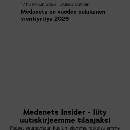
17 huhtikuun, 2026
|
Etusivu
,
Uutinen
9 ma
Medanets on vuoden oululainen
Sne
vientiyritys 2025
kol
Medanets Insider - liity
uutiskirjeemme tilaajaksi
Pääset seuraamaan kuulumisiamme, ratkaisujemme