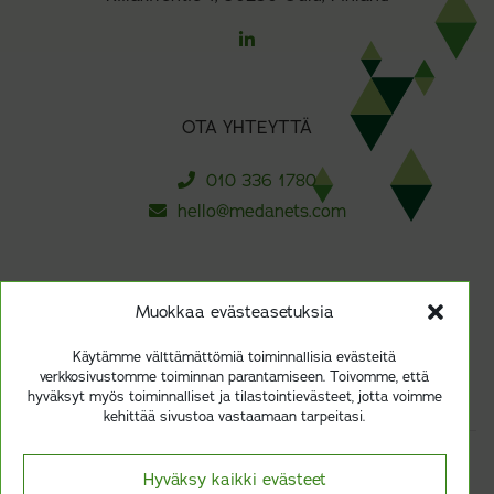
OTA YHTEYTTÄ
010 336 1780
hello@medanets.com
TILAA UUTISKIRJEEMME
Muokkaa evästeasetuksia
Käytämme välttämättömiä toiminnallisia evästeitä
Tilaa
verkkosivustomme toiminnan parantamiseen. Toivomme, että
hyväksyt myös toiminnalliset ja tilastointievästeet, jotta voimme
kehittää sivustoa vastaamaan tarpeitasi.
Vastuullisuus ja kestävyys
Hyväksy kaikki evästeet