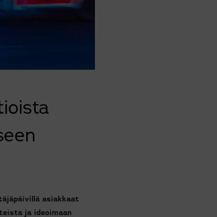
ioista
iseen
täjäpäivillä asiakkaat
teista ja ideoimaan