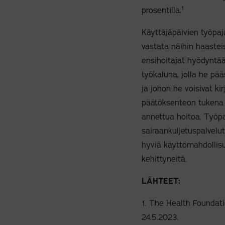
1
prosentilla.
Käyttäjäpäivien työpaj
vastata näihin haasteis
ensihoitajat hyödyntää
työkaluna, jolla he pääs
ja johon he voisivat k
päätöksenteon tukena 
annettua hoitoa. Työpaj
sairaankuljetuspalvelut 
hyviä käyttömahdollisu
kehittyneitä.
LÄHTEET:
1. The Health Foundati
24.5.2023.