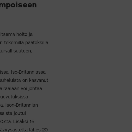
empoiseen
vitsema hoito ja
n tekemillä päätöksillä
urvallisuuteen,
ssa. Iso-Britanniassa
 puheluista on kasvanut
airaalaan voi johtaa
 luovutuksissa
a. Ison-Britannian
sista joutui
0:stä. Lisäksi 15
ttävyysastetta lähes 20