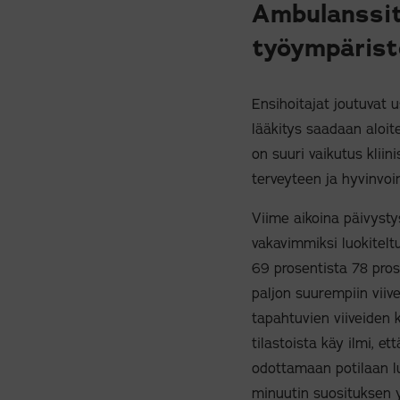
Ambulanssit
työympäris
Ensihoitajat joutuvat u
lääkitys saadaan aloite
on suuri vaikutus klii
terveyteen ja hyvinvoin
Viime aikoina päivysty
vakavimmiksi luokitelt
69 prosentista 78 pros
paljon suurempiin viiv
tapahtuvien viiveiden 
tilastoista käy ilmi,
odottamaan potilaan lu
minuutin suosituksen y