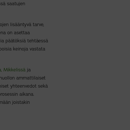
ssä saatujen
jen lisääntyvä tarve,
ena on asettaa
via päätöksiä tehtäessä
poisia keinoja vastata
a,
Mikkelissä
ja
huollon ammattilaiset
iiniset yhteenvedot sekä
prosessin aikana.
ämään joistakin