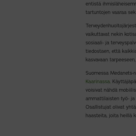
entistä ihmisläheisem
tartuntojen vaaraa sek
Terveydenhuoltojärjest
vaikuttavat nekin koti
sosiaali- ja terveyspa
tiedostaen, että kaikki
kasvavaan tarpeeseen,
Suomessa Medanets-rat
Kaarinassa
. Käyttäjäp
voisivat nähdä mobiilis
ammattilaisten työ- ja
Osallistujat olivat yht
haasteita, joita heillä