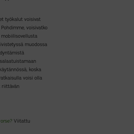
t työkalut voisivat
n. Pohdimme, voisivatko
 mobiilisovellusta
 tiivistetyssä muodossa
ödyntämistä
asalaatuistamaan
a käytännössä, koska
atkaisulla voisi olla
riittävän
worse?
Viitattu