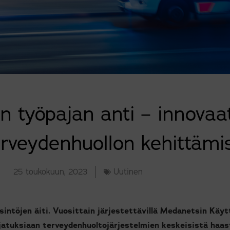
n työpajan anti – innovaat
terveydenhuollon kehittäm
25 toukokuun, 2023
Uutinen
sintöjen äiti. Vuosittain järjestettävillä Medanetsin Käyt
atuksiaan terveydenhuoltojärjestelmien keskeisistä haas