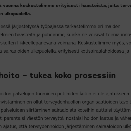
nä vuonna keskustelimme erityisesti haasteista, joita ter
n ulkopuolella.
dessä järjestetyssä työpajassa tarkastelimme eri maiden
elmien haasteita ja pohdimme, kuinka ne voisivat toimia inno
askelten liikkeellepanevana voimana. Keskustelimme myös, v
 sairaaloiden ulkopuolella, erityisesti kotisairaalahoidossa j
ahoito – tukea koko prosessiin
idon palvelujen tuominen potilaiden kotiin ei ole ajatuksena u
ahvistaminen on ollut terveydenhuollon organisaatioiden tavoit
ä palveluiden siirtäminen sairaaloista koteihin auttaisi täytt
t: parantaisi väestön terveyttä, nostaisi hoidon laatua ja vähe
n ajatus, että terveydenhoidon järjestäminen sairaaloiden ulko