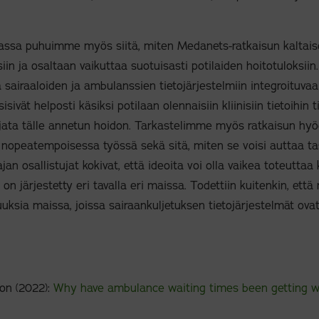
assa puhuimme myös siitä, miten Medanets-ratkaisun kaltaise
iin ja osaltaan vaikuttaa suotuisasti potilaiden hoitotuloksii
 sairaaloiden ja ambulanssien tietojärjestelmiin integroituvaa
isivät helposti käsiksi potilaan olennaisiin kliinisiin tietoihin
irjata tälle annetun hoidon. Tarkastelimme myös ratkaisun hy
nopeatempoisessa työssä sekä sitä, miten se voisi auttaa t
an osallistujat kokivat, että ideoita voi olla vaikea toteutta
on järjestetty eri tavalla eri maissa. Todettiin kuitenkin, että r
uksia maissa, joissa sairaankuljetuksen tietojärjestelmät ovat 
on (2022):
Why have ambulance waiting times been getting 