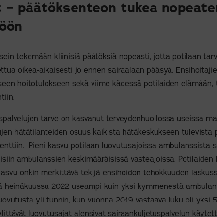
 – päätöksenteon tukea nopeat
töön
sein tekemään kliinisiä päätöksiä nopeasti, jotta potilaan tar
ttua oikea-aikaisesti jo ennen sairaalaan pääsyä. Ensihoitajie
niseen hoitotulokseen sekä viime kädessä potilaiden elämään, t
tiin.
spalvelujen tarve on kasvanut terveydenhuollossa useissa mai
ujen hätätilanteiden osuus kaikista hätäkeskukseen tulevista
enttiin. Pieni kasvu potilaan luovutusajoissa ambulanssista s
eisiin ambulanssien keskimääräisissä vasteajoissa. Potilaiden
kasvu onkin merkittävä tekijä ensihoidon tehokkuuden laskuss
 että heinäkuussa 2022 useampi kuin yksi kymmenestä ambulans
ovutusta yli tunnin, kun vuonna 2019 vastaava luku oli yksi 5
littävät luovutusajat alensivat sairaankuljetuspalvelun käyte