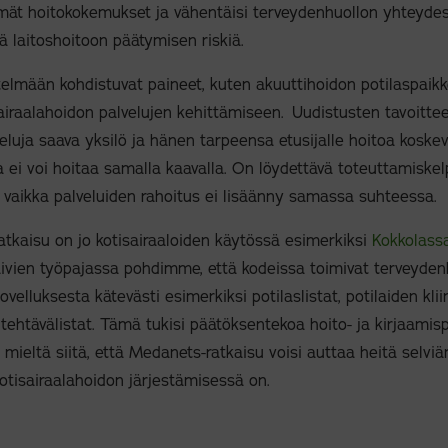
mät hoitokokemukset ja vähentäisi terveydenhuollon yhteyde
ä laitoshoitoon päätymisen riskiä.
elmään kohdistuvat paineet, kuten akuuttihoidon potilaspaikko
sairaalahoidon palvelujen kehittämiseen. Uudistusten tavoitte
lveluja saava yksilö ja hänen tarpeensa etusijalle hoitoa koske
a ei voi hoitaa samalla kaavalla. On löydettävä toteuttamiskel
 vaikka palveluiden rahoitus ei lisäänny samassa suhteessa.
kaisu on jo kotisairaaloiden käytössä esimerkiksi
Kokkolass
äivien työpajassa pohdimme, että kodeissa toimivat terveyden
ovelluksesta kätevästi esimerkiksi potilaslistat, potilaiden kl
 tehtävälistat. Tämä tukisi päätöksentekoa hoito- ja kirjaamis
ä mieltä siitä, että Medanets-ratkaisu voisi auttaa heitä selvi
 kotisairaalahoidon järjestämisessä on.