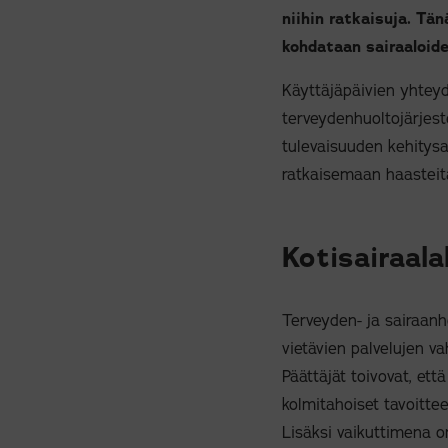
niihin ratkaisuja. Tä
kohdataan sairaaloide
Käyttäjäpäivien yhtey
terveydenhuoltojärjest
tulevaisuuden kehitys
ratkaisemaan haasteita
Kotisairaal
Terveyden- ja sairaanho
vietävien palvelujen v
Päättäjät toivovat, ett
kolmitahoiset tavoittee
Lisäksi vaikuttimena o