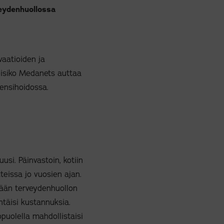
veydenhuollossa
vaatioiden ja
oisiko Medanets auttaa
a ensihoidossa.
usi. Päinvastoin, kotiin
teissa jo vuosien ajan.
ämään terveydenhuollon
ntäisi kustannuksia.
puolella mahdollistaisi