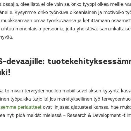
osaajia, oleellista ei ole vain se, onko tyyppi oikea meille,
nelle. Kysymme, onko työnkuva oikeanlainen ja motivoiko työ
s muokkaamaan omaa työnkuvaansa ja kehittämään osaamis
htuu monenlaisia persoonia, joita yhdistävät samankaltaiset
hyvää.
S-devaajille: tuotekehityksessä
uki!
sa toimivan terveydenhuollon mobiilisovelluksen kysyntä kasva
nen työpaikka tarjolla! Jos merkityksellinen työ terveydenhu
ksemme periaatteet
ovat linjassa ajatustesi kanssa, hae mu
oikea nyt, pidä meidät mielessä – Research & Development -t