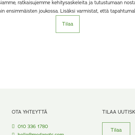
iamme, ratkaisujemme kehitysaskeleita ja tutustumaan nost
hin ensimmäisten joukossa. Lisäksi varmistat, että tapahtuma
Tilaa
OTA YHTEYTTÄ
TILAA UUTIS
010 336 1780
Tilaa