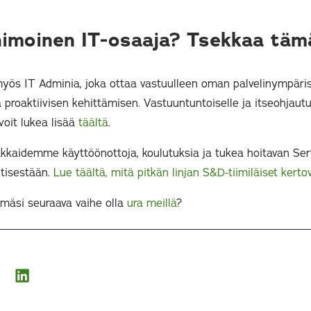
himoinen IT-osaaja? Tsekkaa tä
yös IT Adminia, joka ottaa vastuulleen oman palvelinympär
a proaktiivisen kehittämisen. Vastuuntuntoiselle ja itseohjaut
voit lukea lisää
täältä
.
kaidemme käyttöönottoja, koulutuksia ja tukea hoitavan Serv
tisestään.
Lue täältä, mitä pitkän linjan S&D-tiimiläiset kerto
ämäsi seuraava vaihe olla
ura meillä
?