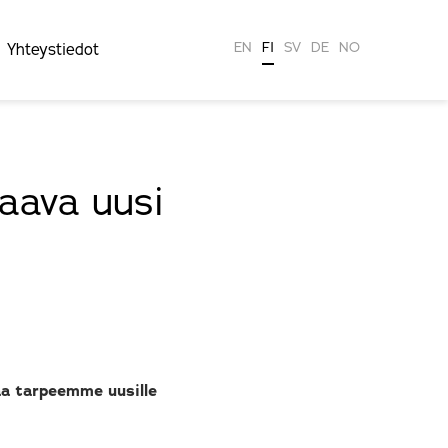
EN
FI
SV
DE
NO
Yhteystiedot
aava uusi
aa tarpeemme uusille