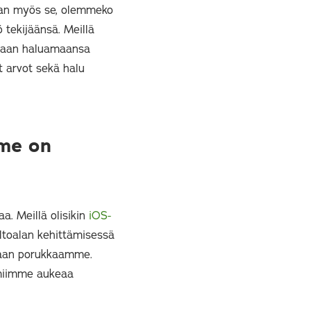
 vaan myös se, olemmeko
 tekijäänsä. Meillä
taan haluamaansa
 arvot sekä halu
mme on
a. Meillä olisikin
iOS-
oltoalan kehittämisessä
kaan porukkaamme.
iimiimme aukeaa