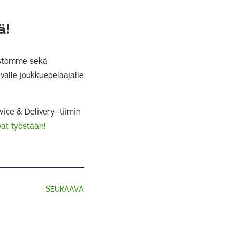
mä!
istömme sekä
uvalle joukkuepelaajalle
ice & Delivery -tiimin
vat työstään!
SEURAAVA