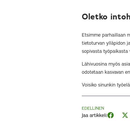
Oletko into
Etsimme parhaillaan m
tietoturvan ylläpidon j
sopivasta työpaikasta 
Lähivuosina myös asiak
odotetaan kasvavan en
Voisiko sinunkin työel
EDELLINEN
Jaa artikkeli: