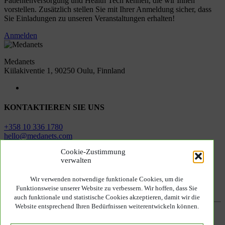
Patientenversorgung und Health Tech kennen, die wir Ihnen
vorstellen. Zusätzlich stellen Sie mit Ihrer Anmeldung sicher, dass
Sie Einladungen zu unseren Veranstaltungen erhalten!
Anmelden
Medanets
Kiilakiventie 1, 90250 Oulu, Finnland
KONTAKTIEREN SIE UNS
+358 10 336 1780
hello@medanets.com
Cookie-Zustimmung
ABONNIEREN SIE UNSEREN NEWSLETTER
verwalten
Anmelden
Wir verwenden notwendige funktionale Cookies, um die
Funktionsweise unserer Website zu verbessern. Wir hoffen, dass Sie
auch funktionale und statistische Cookies akzeptieren, damit wir die
Website entsprechend Ihren Bedürfnissen weiterentwickeln können.
Datenschutzerklarung
Zertifizierung nach ISO 13485