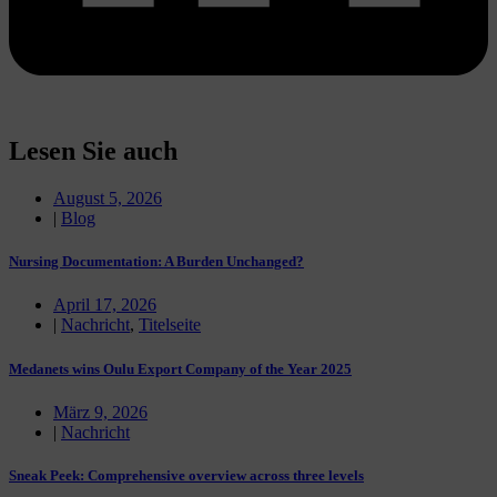
Lesen Sie auch
August 5, 2026
|
Blog
Nursing Documentation: A Burden Unchanged?
April 17, 2026
|
Nachricht
,
Titelseite
Medanets wins Oulu Export Company of the Year 2025
März 9, 2026
|
Nachricht
Sneak Peek: Comprehensive overview across three levels