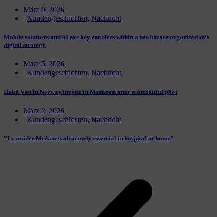
März 9, 2026
|
Kundengeschichten
,
Nachricht
Mobile solutions and AI are key enablers within a healthcare organisation’s
digital strategy
März 5, 2026
|
Kundengeschichten
,
Nachricht
Helse Vest in Norway invests in Medanets after a successful pilot
März 2, 2026
|
Kundengeschichten
,
Nachricht
”I consider Medanets absolutely essential in hospital-at-home”