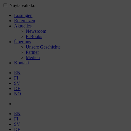
Näytä valikko
Lösungen
Referenzen
Aktuelles
Newsroom
E-Books
Über uns
Unsere Geschichte
Partner
Medien
Kontakt
EN
FI
SV
DE
NO
EN
FI
SV
DE