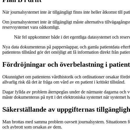
När journalsystemet inte är tillgängligt finns inte heller åtkomst till pa
Om journalsystemet inte är tillgängligt måste alternativa tillvägagångs
reservsystemet vara oåtkomligt.
När fel uppkommer både i det egentliga datasystemet och reserv
Nya data dokumenteras på papperslappar, och gamla patientdata efterfråg
patientens tillstånd gör det omöjligt att få information direkt från patie
Fördröjningar och överbelastning i patien
Okunnighet om patientens vårdhistorik och ordinationer orsakar fördröj
allvarlig risk då det är fråga om vård av en patient i kritiskt tillstånd.
Dagar fyllda av problem återspeglas under de närmaste dagarna och ve
måste dokumenteras på nytt i det elektroniska systemet när systemet 
Säkerställande av uppgifternas tillgängligh
Man brottas med samma problem oavsett journalsystem. Situationen försv
och avbrott som orsakas av dem.