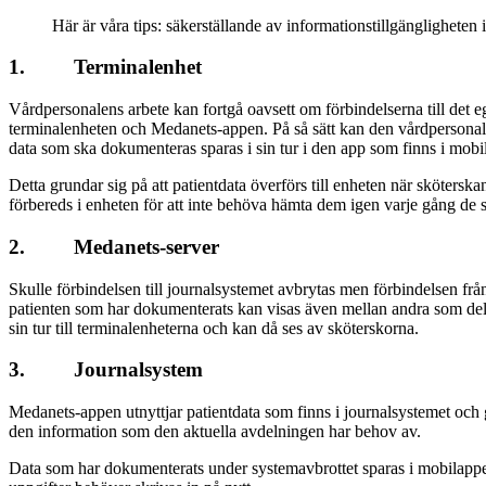
Här är våra tips: säkerställande av informationstillgängligheten
1. Terminalenhet
Vårdpersonalens arbete kan fortgå oavsett om förbindelserna till det e
terminalenheten och Medanets-appen. På så sätt kan den vårdpersonal 
data som ska dokumenteras sparas i sin tur i den app som finns i mobi
Detta grundar sig på att patientdata överförs till enheten när skötersk
förbereds i enheten för att inte behöva hämta dem igen varje gång de s
2. Medanets-server
Skulle förbindelsen till journalsystemet avbrytas men förbindelsen fr
patienten som har dokumenterats kan visas även mellan andra som delt
sin tur till terminalenheterna och kan då ses av sköterskorna.
3. Journalsystem
Medanets-appen utnyttjar patientdata som finns i journalsystemet och g
den information som den aktuella avdelningen har behov av.
Data som har dokumenterats under systemavbrottet sparas i mobilappen oc