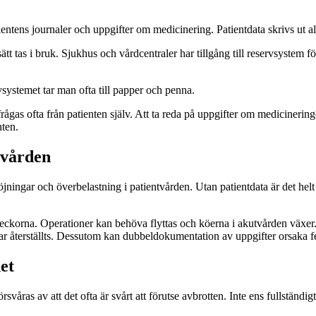
tientens journaler och uppgifter om medicinering. Patientdata skrivs ut all
sätt tas i bruk. Sjukhus och vårdcentraler har tillgång till reservsystem
systemet tar man ofta till papper och penna.
as ofta från patienten själv. Att ta reda på uppgifter om medicineringen
nten.
tvården
ningar och överbelastning i patientvården. Utan patientdata är det helt
ckorna. Operationer kan behöva flyttas och köerna i akutvården växer. 
har återställts. Dessutom kan dubbeldokumentation av uppgifter orsaka 
et
åras av att det ofta är svårt att förutse avbrotten. Inte ens fullständig