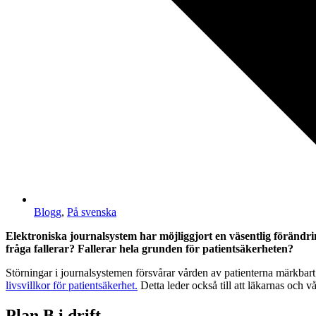
Blogg
,
På svenska
Elektroniska journalsystem har möjliggjort en väsentlig förändrin
fråga fallerar? Fallerar hela grunden för patientsäkerheten?
Störningar i journalsystemen försvårar vården av patienterna märkbart e
livsvillkor för patientsäkerhet.
Detta leder också till att läkarnas och vå
Plan B i drift