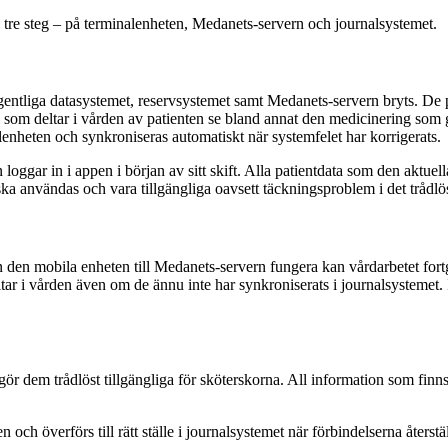
 i tre steg – på terminalenheten, Medanets-servern och journalsystemet.
gentliga datasystemet, reservsystemet samt Medanets-servern bryts. De p
som deltar i vården av patienten se bland annat den medicinering som g
lenheten och synkroniseras automatiskt när systemfelet har korrigerats.
an loggar in i appen i början av sitt skift. Alla patientdata som den akt
ka användas och vara tillgängliga oavsett täckningsproblem i det trådlös
ån den mobila enheten till Medanets-servern fungera kan vårdarbetet for
ar i vården även om de ännu inte har synkroniserats i journalsystemet. 
ör dem trådlöst tillgängliga för sköterskorna. All information som finns
h överförs till rätt ställe i journalsystemet när förbindelserna återstä