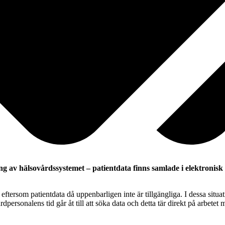
g av hälsovårdssystemet – patientdata finns samlade i elektronisk 
ftersom patientdata då uppenbarligen inte är tillgängliga. I dessa situat
rdpersonalens tid går åt till att söka data och detta tär direkt på arbetet 