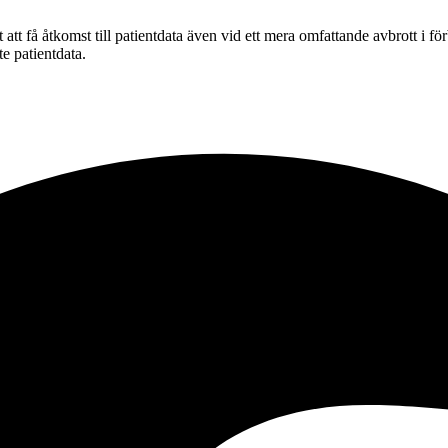
t att få åtkomst till patientdata även vid ett mera omfattande avbrott i 
e patientdata.