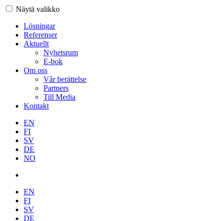
Näytä valikko
Lösningar
Referenser
Aktuellt
Nyhetsrum
E-bok
Om oss
Vår berättelse
Partners
Till Media
Kontakt
EN
FI
SV
DE
NO
EN
FI
SV
DE