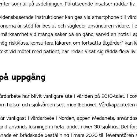
ienter som är på avdelningen. Förutseende insatser räddar liv.
vidensbaserade instruktioner kan ges via smartphone till vår
ionerna är stöd för beslut och vägleder användaren vidare. I 
pmärksamhet vid många saker på en gång, varvid en notis i ap
ög riskklass, konsultera läkaren om fortsatta åtgärder” kan k
rekt vid mötet med patient, har redan visat sig rädda flera liv.
på uppgång
vårdarbete har blivit vanligare ute i världen på 2010-talet. I c
nom hälso- och sjukvården sett mobilbehovet. Vårdkapaciteten
r vanligast i vårdarbete i Norden, appen Medanets, användas
and används lösningen i hela landet i över 30 sjukhus. Det för
mnade en brådskade beställning i mars 2020 till leverantören