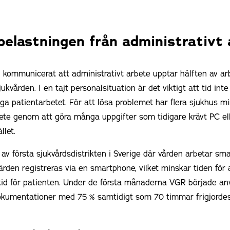
belastningen från administrativt
 kommunicerat att administrativt arbete upptar hälften av ar
vården. I en tajt personalsituation är det viktigt att tid inte g
liga patientarbetet. För att lösa problemet har flera sjukhus 
bete genom att göra många uppgifter som tidigare krävt PC e
llet.
 av första sjukvårdsdistrikten i Sverige där vården arbetar sm
värden registreras via en smartphone, vilket minskar tiden för
tid för patienten. Under de första månaderna VGR började an
okumentationer med 75 % samtidigt som 70 timmar frigjordes