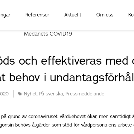
ingar
Referenser
Aktuellt
Om oss
Ko
öds och effektiveras med d
at behov i undantagsförhå
2020
Nyhet
,
På svenska
,
Pressmeddelande
 på grund av coronaviruset: vårdbehovet ökar, men samtidigt 
onsin behövs åtgärder som stöd för vårdpersonalens arbete