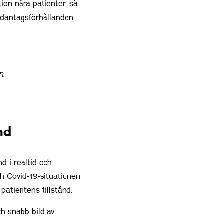
tion nära patienten så
undantagsförhållanden
n.
nd
d i realtid och
h Covid-19-situationen
patientens tillstånd.
ch snabb bild av