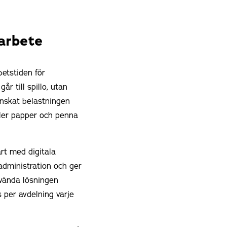
 arbete
betstiden för
år till spillo, utan
minskat belastningen
ller papper och penna
art med digitala
 administration och ger
vända lösningen
 per avdelning varje