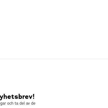
Medanets wi
nyhetsbrev!
ngar och ta del av de