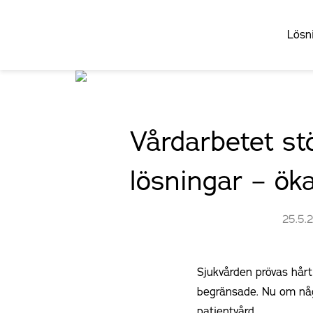
Lösn
Vårdarbetet st
lösningar – ök
25.5.
Sjukvården prövas hårt
begränsade. Nu om någ
patientvård.