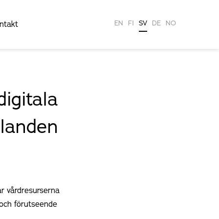
EN
FI
SV
DE
NO
ntakt
igitala
llanden
är vårdresurserna
 och förutseende