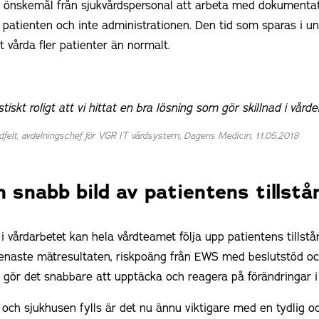
igt önskemål från sjukvårdspersonal att arbeta med dokumenta
 patienten och inte administrationen. Den tid som sparas i 
t vårda fler patienter än normalt.
tiskt roligt att vi hittat en bra lösning som gör skillnad i vårde
dfelt, avdelningschef för VGR IT vårdsystem, Dagens Medicin, 11.05.2018
h snabb bild av patientens tillstå
i vårdarbetet kan hela vårdteamet följa upp patientens tillstån
enaste mätresultaten, riskpoäng från EWS med beslutstöd oc
t gör det snabbare att upptäcka och reagera på förändringar i 
 och sjukhusen fylls är det nu ännu viktigare med en tydlig o