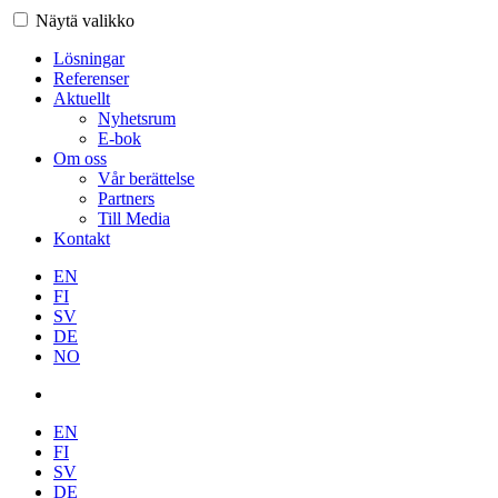
Näytä valikko
Lösningar
Referenser
Aktuellt
Nyhetsrum
E-bok
Om oss
Vår berättelse
Partners
Till Media
Kontakt
EN
FI
SV
DE
NO
EN
FI
SV
DE