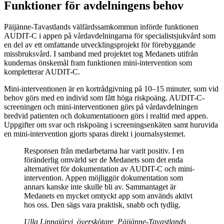
Funktioner för avdelningens behov
Päijänne-Tavastlands välfärdssamkommun införde funktionen
AUDIT-C i appen på vårdavdelningarna för specialistsjukvård som
en del av ett omfattande utvecklingsprojekt för förebyggande
missbruksvård. I samband med projektet tog Medanets utifrån
kundernas önskemål fram funktionen mini-intervention som
kompletterar AUDIT-C.
Mini-interventionen är en kortrådgivning på 10–15 minuter, som vid
behov görs med en individ som fått höga riskpoäng. AUDIT-C-
screeningen och mini-interventionen görs på vårdavdelningen
bredvid patienten och dokumentationen görs i realtid med appen.
Uppgifter om svar och riskpoäng i screeningsenkäten samt huruvida
en mini-intervention gjorts sparas direkt i journalsystemet.
Responsen från medarbetarna har varit positiv. I en
föränderlig omvärld ser de Medanets som det enda
alternativet för dokumentation av AUDIT-C och mini-
intervention. Appen möjliggör dokumentation som
annars kanske inte skulle bli av. Sammantaget är
Medanets en mycket omtyckt app som används aktivt
hos oss. Den sägs vara praktisk, snabb och tydlig.
Ulla Linnajärvi, överskötare, Päijänne-Tavastlands