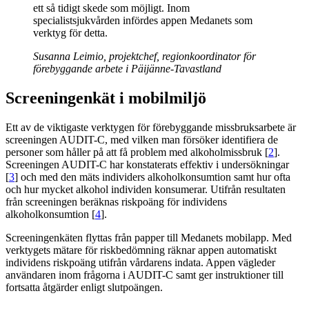
ett så tidigt skede som möjligt. Inom
specialistsjukvården infördes appen Medanets som
verktyg för detta.
Susanna Leimio, projektchef, regionkoordinator för
förebyggande arbete i Päijänne-Tavastland
Screeningenkät i mobilmiljö
Ett av de viktigaste verktygen för förebyggande missbruksarbete är
screeningen AUDIT-C, med vilken man försöker identifiera de
personer som håller på att få problem med alkoholmissbruk [
2
].
Screeningen AUDIT-C har konstaterats effektiv i undersökningar
[
3
] och med den mäts individers alkoholkonsumtion samt hur ofta
och hur mycket alkohol individen konsumerar. Utifrån resultaten
från screeningen beräknas riskpoäng för individens
alkoholkonsumtion [
4
].
Screeningenkäten flyttas från papper till Medanets mobilapp. Med
verktygets mätare för riskbedömning räknar appen automatiskt
individens riskpoäng utifrån vårdarens indata. Appen vägleder
användaren inom frågorna i AUDIT-C samt ger instruktioner till
fortsatta åtgärder enligt slutpoängen.