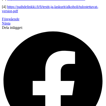
[4]
https://paihdelinkki.fi/fi/testit-ja-laskurit/alkoholi/tulostettavat-
versiot-pdf
Föregående
Nästa
Dela inlägget: