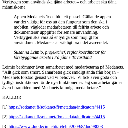
Verktygen som används ska tjäna arbetet – och arbetet ska tjäna
människorna.
Appen Medanets är en bit i ett pussel. Gällande appen
var det viktigt för oss att den fungerar som den ska i
mobilen, vägleder medarbetaren till felfritt arbete och
dokumenterar uppgifter för senare användning.
Verktygen ska vara så entydiga som möjligt för
användaren. Medanets är väldigt bra i det avseendet.
Susanna Leimio, projektchef, regionkoordinator för
förebyggande arbete i Päijänne-Tavastland
Leimio berömmer även samarbetet med medarbetarna på Medanets.
”Allt gick som smort. Samarbetet gick smidigt ända från början –
Medanets förstod genast vad vi behöver. Vi fick även goda och
tydliga instruktioner för de nya funktionerna. Jag samarbetar gärna
även i framtiden med Medanets kunniga medarbetare.”
KÄLLOR:
[1]
https://sotkanet.fi/sotkanet/fi/metadata/indicators/4415
[2]
https://sotkanet.fi/sotkanet/fi/metadata/indicators/4415
[3]
https://www.duodecimlehti.fi/lehti/2009/8/duo98003