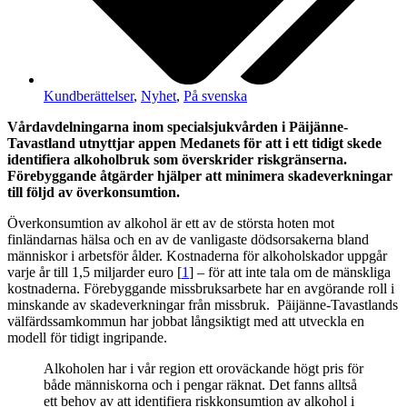
Kundberättelser
,
Nyhet
,
På svenska
Vårdavdelningarna inom specialsjukvården i Päijänne-
Tavastland utnyttjar appen Medanets för att i ett tidigt skede
identifiera alkoholbruk som överskrider riskgränserna.
Förebyggande åtgärder hjälper att minimera skadeverkningar
till följd av överkonsumtion.
Överkonsumtion av alkohol är ett av de största hoten mot
finländarnas hälsa och en av de vanligaste dödsorsakerna bland
människor i arbetsför ålder. Kostnaderna för alkoholskador uppgår
varje år till 1,5 miljarder euro [
1
] – för att inte tala om de mänskliga
kostnaderna. Förebyggande missbruksarbete har en avgörande roll i
minskande av skadeverkningar från missbruk. Päijänne-Tavastlands
välfärdssamkommun har jobbat långsiktigt med att utveckla en
modell för tidigt ingripande.
Alkoholen har i vår region ett oroväckande högt pris för
både människorna och i pengar räknat. Det fanns alltså
ett behov av att identifiera riskkonsumtion av alkohol i