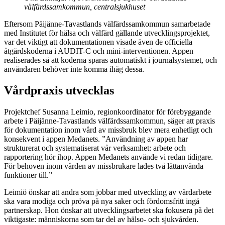
välfärdssamkommun, centralsjukhuset
Eftersom Päijänne-Tavastlands välfärdssamkommun samarbetade
med Institutet för hälsa och välfärd gällande utvecklingsprojektet,
var det viktigt att dokumentationen visade även de officiella
åtgärdskoderna i AUDIT-C och mini-interventionen. Appen
realiserades så att koderna sparas automatiskt i journalsystemet, och
användaren behöver inte komma ihåg dessa.
Vårdpraxis utvecklas
Projektchef Susanna Leimio, regionkoordinator för förebyggande
arbete i Päijänne-Tavastlands välfärdssamkommun, säger att praxis
för dokumentation inom vård av missbruk blev mera enhetligt och
konsekvent i appen Medanets. ”Användning av appen har
strukturerat och systematiserat vår verksamhet: arbete och
rapportering hör ihop. Appen Medanets använde vi redan tidigare.
För behoven inom vården av missbrukare lades två lättanvända
funktioner till.”
Leimiö önskar att andra som jobbar med utveckling av vårdarbete
ska vara modiga och pröva på nya saker och fördomsfritt ingå
partnerskap. Hon önskar att utvecklingsarbetet ska fokusera på det
viktigaste: människorna som tar del av hälso- och sjukvården.