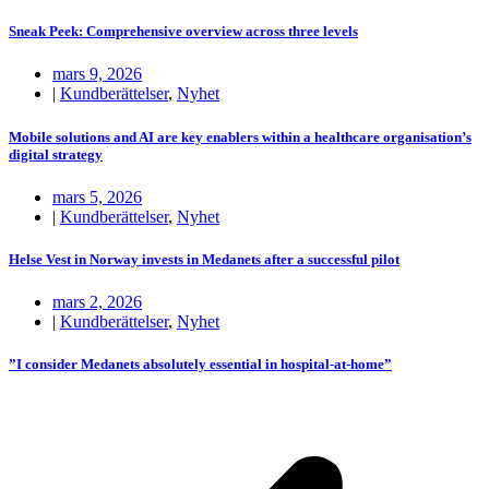
Sneak Peek: Comprehensive overview across three levels
mars 9, 2026
|
Kundberättelser
,
Nyhet
Mobile solutions and AI are key enablers within a healthcare organisation’s
digital strategy
mars 5, 2026
|
Kundberättelser
,
Nyhet
Helse Vest in Norway invests in Medanets after a successful pilot
mars 2, 2026
|
Kundberättelser
,
Nyhet
”I consider Medanets absolutely essential in hospital-at-home”