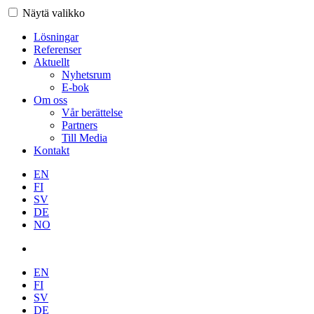
Näytä valikko
Lösningar
Referenser
Aktuellt
Nyhetsrum
E-bok
Om oss
Vår berättelse
Partners
Till Media
Kontakt
EN
FI
SV
DE
NO
EN
FI
SV
DE