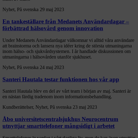
Nyhet, På svenska
29 maj 2023
En tankeställare från Medanets Användardagar –
förbättrad hälsovård genom innovation
Under Medanets Användardagar välkomnar vi alltid våra användare
att brainstorma och lansera nya idéer kring de största utmaningarna
inom hälso- och sjukvårdsystemen. I år handlade diskussionen om
utmaningarna i hälsovården utanför sjukhuset.
Nyhet, På svenska
24 maj 2023
Santeri Hautala testar funktionen hos vår app
Santeri Hautala blev en del av vårt team i början av maj. Santeri är
en nästan färdig tradenom inom informationsbehandling.
Kundberättelser, Nyhet, På svenska
23 maj 2023
Åbo universitetscentralsjukhus Neurocentrum
utnyttjar smarttelefoner mångsidigt i arbetet
Smarttelefoner är vardag i vårt dagliga liv, men de kan även utnyttjas