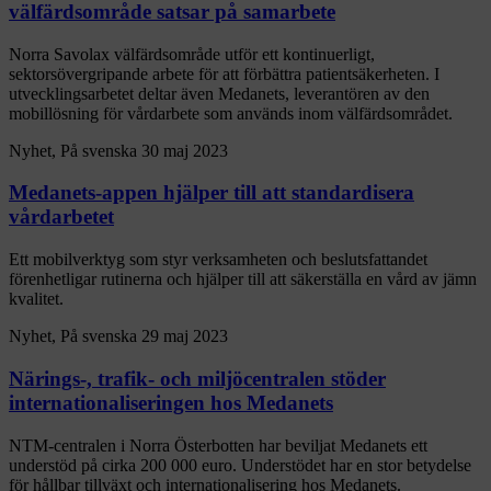
välfärdsområde satsar på samarbete
Norra Savolax välfärdsområde utför ett kontinuerligt,
sektorsövergripande arbete för att förbättra patientsäkerheten. I
utvecklingsarbetet deltar även Medanets, leverantören av den
mobillösning för vårdarbete som används inom välfärdsområdet.
Nyhet, På svenska
30 maj 2023
Medanets-appen hjälper till att standardisera
vårdarbetet
Ett mobilverktyg som styr verksamheten och beslutsfattandet
förenhetligar rutinerna och hjälper till att säkerställa en vård av jämn
kvalitet.
Nyhet, På svenska
29 maj 2023
Närings-, trafik- och miljöcentralen stöder
internationaliseringen hos Medanets
NTM-centralen i Norra Österbotten har beviljat Medanets ett
understöd på cirka 200 000 euro. Understödet har en stor betydelse
för hållbar tillväxt och internationalisering hos Medanets.