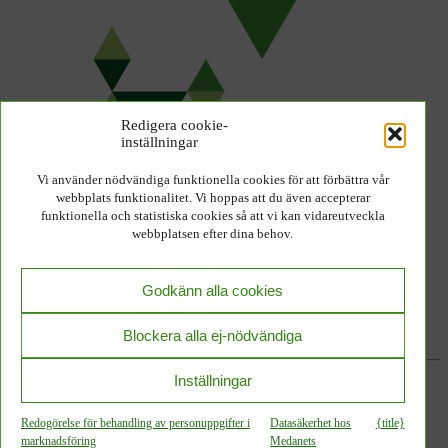
Redigera cookie-
inställningar
Vi använder nödvändiga funktionella cookies för att förbättra vår
webbplats funktionalitet. Vi hoppas att du även accepterar
funktionella och statistiska cookies så att vi kan vidareutveckla
webbplatsen efter dina behov.
Godkänn alla cookies
Blockera alla ej-nödvändiga
Inställningar
Datasäkerhet hos Medanets
ISO 13485-certifierad
Medicintekniska produkter klass I
Redogörelse för behandling av personuppgifter i
Datasäkerhet hos
{title}
CE
marknadsföring
Medanets