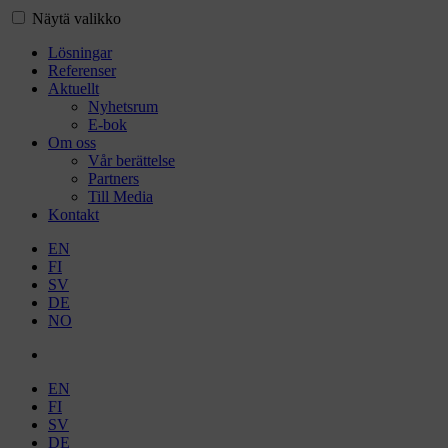
Näytä valikko
Lösningar
Referenser
Aktuellt
Nyhetsrum
E-bok
Om oss
Vår berättelse
Partners
Till Media
Kontakt
EN
FI
SV
DE
NO
EN
FI
SV
DE