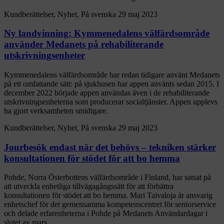
Kundberättelser, Nyhet, På svenska
29 maj 2023
Ny landvinning: Kymmenedalens välfärdsområde
använder Medanets på rehabiliterande
utskrivningsenheter
Kymmenedalens välfärdsområde har redan tidigare använt Medanets
på ett omfattande sätt: på sjukhusen har appen använts sedan 2015. I
december 2022 började appen användas även i de rehabiliterande
utskrivningsenheterna som producerar socialtjänster. Appen upplevs
ha gjort verksamheten smidigare.
Kundberättelser, Nyhet, På svenska
29 maj 2023
Jourbesök endast när det behövs – tekniken stärker
konsultationen för stödet för att bo hemma
Pohde, Norra Österbottens välfärdsområde i Finland, har satsat på
att utveckla enhetliga tillvägagångssätt för att förbättra
konsultationen för stödet att bo hemma. Mari Taivaloja är ansvarig
enhetschef för det gemensamma kompetenscentret för seniorservice
och delade erfarenheterna i Pohde på Medanets Användardagar i
slutet av mars.