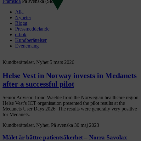
Framsida
På svenska
(Sida 5)
Alla
Nyheter
Blogg
Pressmeddelande
e-bok
Kundberättelser
Evenemang
Kundberättelser, Nyhet
5 mars 2026
Helse Vest in Norway invests in Medanets
after a successful pilot
Senior Advisor Trond Waehle from the Norwegian healthcare region
Helse Vest’s ICT organisation presented the pilot results at the
Medanets User Days 2026. The results were generally very positive
for Medanets.
Kundberättelser, Nyhet, På svenska
30 maj 2023
Målet är bättre patientsäkerhet – Norra Savolax