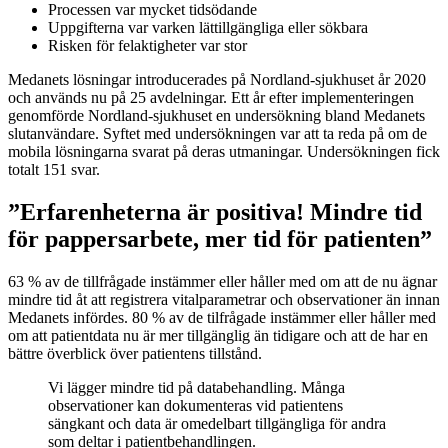
Processen var mycket tidsödande
Uppgifterna var varken lättillgängliga eller sökbara
Risken för felaktigheter var stor
Medanets lösningar introducerades på Nordland-sjukhuset år 2020
och används nu på 25 avdelningar. Ett år efter implementeringen
genomförde Nordland-sjukhuset en undersökning bland Medanets
slutanvändare. Syftet med undersökningen var att ta reda på om de
mobila lösningarna svarat på deras utmaningar. Undersökningen fick
totalt 151 svar.
”Erfarenheterna är positiva! Mindre tid
för pappersarbete, mer tid för patienten”
63 % av de tillfrågade instämmer eller håller med om att de nu ägnar
mindre tid åt att registrera vitalparametrar och observationer än innan
Medanets infördes. 80 % av de tilfrågade instämmer eller håller med
om att patientdata nu är mer tillgänglig än tidigare och att de har en
bättre överblick över patientens tillstånd.
Vi lägger mindre tid på databehandling. Många
observationer kan dokumenteras vid patientens
sängkant och data är omedelbart tillgängliga för andra
som deltar i patientbehandlingen.