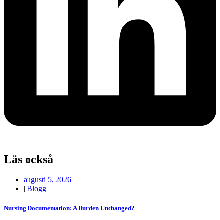
Läs också
augusti 5, 2026
|
Blogg
Nursing Documentation: A Burden Unchanged?