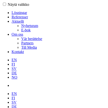
Näytä valikko
Lösningar
Referenser
Aktuellt
Nyhetsrum
E-bok
Om oss
Vår berättelse
Partners
Till Media
Kontakt
EN
FI
SV
DE
NO
EN
FI
SV
DE