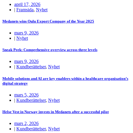
april 17, 2026
|
Framsida
,
Nyhet
Medanets wins Oulu Export Company of the Year 2025
mars 9, 2026
|
Nyhet
Sneak Peek: Comprehensive overview across three levels
mars 9, 2026
|
Kundberättelser
,
Nyhet
Mobile solutions and AI are key enablers within a healthcare organisation’s
digital strategy
mars 5, 2026
|
Kundberättelser
,
Nyhet
Helse Vest in Norway invests in Medanets after a successful pilot
mars 2, 2026
|
Kundberättelser
,
Nyhet