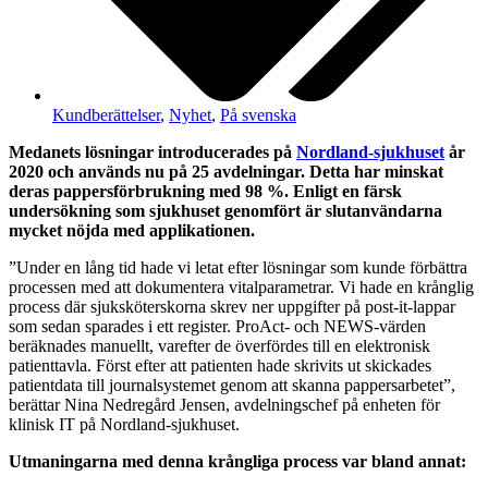
Kundberättelser
,
Nyhet
,
På svenska
Medanets lösningar introducerades på
Nordland-sjukhuset
år
2020 och används nu på 25 avdelningar. Detta har minskat
deras pappersförbrukning med 98 %. Enligt en färsk
undersökning som sjukhuset genomfört är slutanvändarna
mycket nöjda med applikationen.
”Under en lång tid hade vi letat efter lösningar som kunde förbättra
processen med att dokumentera vitalparametrar. Vi hade en krånglig
process där sjuksköterskorna skrev ner uppgifter på post-it-lappar
som sedan sparades i ett register. ProAct- och NEWS-värden
beräknades manuellt, varefter de överfördes till en elektronisk
patienttavla. Först efter att patienten hade skrivits ut skickades
patientdata till journalsystemet genom att skanna pappersarbetet”,
berättar Nina Nedregård Jensen, avdelningschef på enheten för
klinisk IT på Nordland-sjukhuset.
Utmaningarna med denna krångliga process var bland annat: