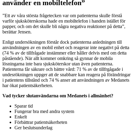
använder en mobiltelefon”
”Ett av våra största frågetecken var om patienterna skulle förstå
varför sjuksköterskorna hade en mobiltelefon i handen istället för
papper, och om det skulle bli några negativa reaktioner på detta”,
berättar Jensen.
Enligt undersökningen förstår dock patienterna anledningen till
användningen av en mobil enhet och reagerar inte negativt på detta
(74 % av de tillfrågade instämmer eller håller delvis med om detta
påstående). När allt kommer omkring så gynnar de mobila
lösningarna inte bara sjuksköterskor utan även patienterna.
Patienterna får säkrare och bättre vård: 71 % av de tillfrgågade i
undesrökningen uppger att de snabbare kan reagera på förändringar
i patientens tillstånd och 74 % anser att användningen av Medanets
har ökat patientsäkerheten.
Vad tycker slutanvändarna om Medanets i allmänhet?
Sparar tid
Fungerar bra med andra system
Enkelt
Förbättrar patientsäkerheten
Ger beslutsunderlag