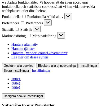
webbplats funktionalitet. Vi hoppas att du även accepterar
funktionella och statistiska cookies så att vi kan vidareutveckla
webbplatsen efter dina behov.
Funktionella
Funktionella
Alltid aktiv
Preferences
Preferences
Statistik
Statistik
Marknadsföring
Marknadsföring
Hantera alternativ
Hantera tjänster
Hantera {vendor_count}-leverantörer
Läs mer om dessa syften
Godkänn alla cookies
Blockera alla ej-nödvändiga
Inställningar
Inställningar
Spara inställningar
{title}
{title}
{title}
Redigera cookie-inställningar
Subscribe to our Newsletter